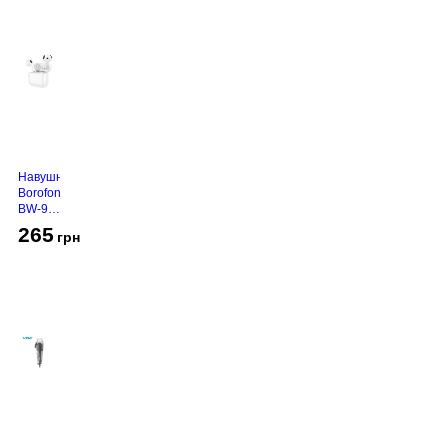
Навушники
Borofone
BW-94
White
265
грн