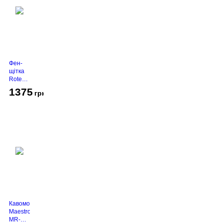
Фен-
щітка
Rotex
RHC-
1375
грн
490-T
Gold
Кавомолка
Maestro
MR-