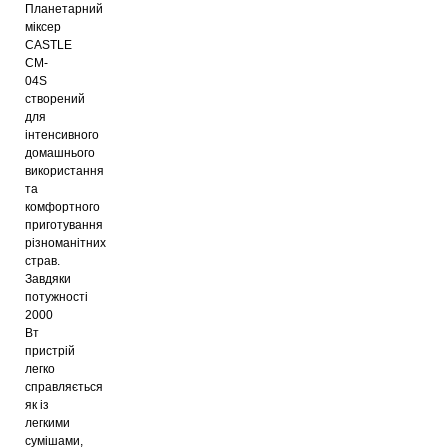
Планетарний
міксер
CASTLE
CM-
04S
створений
для
інтенсивного
домашнього
використання
та
комфортного
приготування
різноманітних
страв.
Завдяки
потужності
2000
Вт
пристрій
легко
справляється
як із
легкими
сумішами,