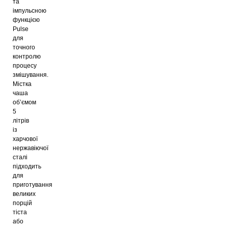
та
імпульсною
функцією
Pulse
для
точного
контролю
процесу
змішування.
Містка
чаша
об’ємом
5
літрів
із
харчової
нержавіючої
сталі
підходить
для
приготування
великих
порцій
тіста
або