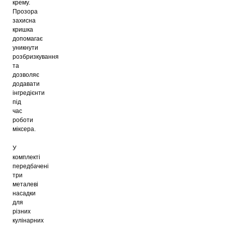
крему.
Прозора
захисна
кришка
допомагає
уникнути
розбризкування
та
дозволяє
додавати
інгредієнти
під
час
роботи
міксера.
У
комплекті
передбачені
три
металеві
насадки
для
різних
кулінарних