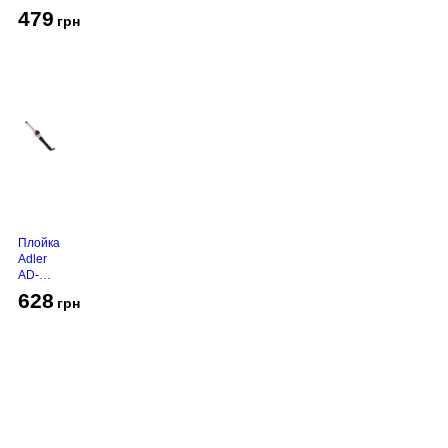
450
479
грн
Grey
Плойка
Adler
AD-
2116
628
грн