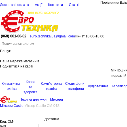
Порівняння
Вхід
Доставка і оплата
Акції
Контакти
Статті
(068)
001-00-02
euro.technika.ua@gmail.com
Пн-Пт 10:00-18:00
Пошук
Наша мережа магазинів
Подивитися на карті
Мій кошик
порожній
Краса
Кліматична
Комп'ютерна
Смартфони
Аудіотехніка
Телевізо
та
техніка
техніка
і телефони
здоров'я
Техніка для кухні
Міксери
Міксери Castle
Міксер Castle CM-04S
Доставка
Код:
CM-
04S