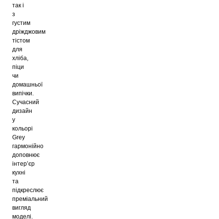
так і
з
густим
дріжджовим
тістом
для
хліба,
піци
чи
домашньої
випічки.
Сучасний
дизайн
у
кольорі
Grey
гармонійно
доповнює
інтер’єр
кухні
та
підкреслює
преміальний
вигляд
моделі.