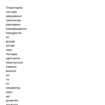
Планетарна
система
змішування
забезпечує
рівномірне
перемішування
інгредієнтів
по
всьому
об’єму
чаші.
Насадка
одночасно
обертається
навколо
власної
осі
та
по
периметру
чаші,
що
дозволяє
досягати