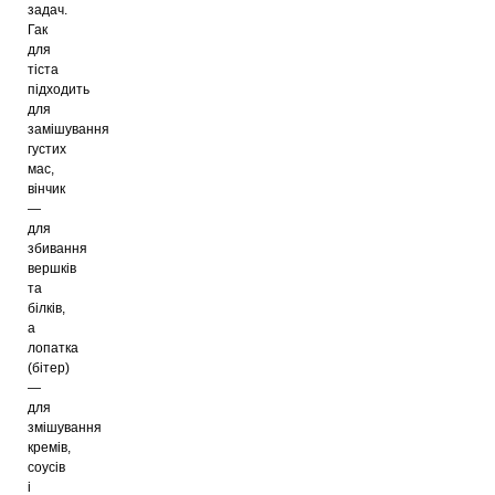
задач.
Гак
для
тіста
підходить
для
замішування
густих
мас,
вінчик
—
для
збивання
вершків
та
білків,
а
лопатка
(бітер)
—
для
змішування
кремів,
соусів
і