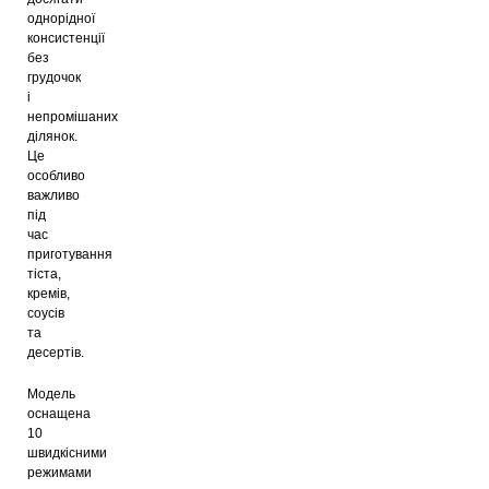
однорідної
консистенції
без
грудочок
і
непромішаних
ділянок.
Це
особливо
важливо
під
час
приготування
тіста,
кремів,
соусів
та
десертів.
Модель
оснащена
10
швидкісними
режимами