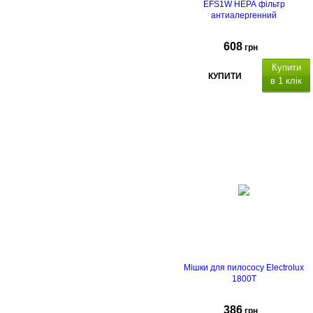
EFS1W НЕРА фільтр
антиалергенний
608
грн
Купити
КУПИТИ
в 1 клік
Мішки для пилососу Electrolux
1800T
386
грн