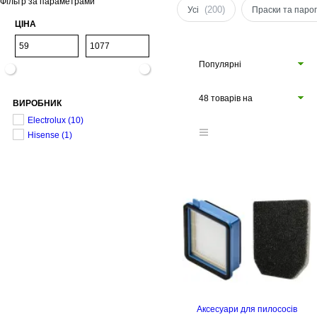
Фільтр за параметрами
(200)
Усі
Праски та паро
ЦІНА
Популярні
48 товарів на
ВИРОБНИК
сторінці
Electrolux
(10)
Hisense
(1)
Аксесуари для пилососів