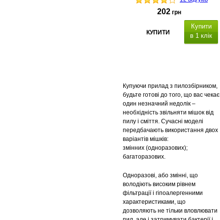
202
грн
Купити
КУПИТИ
в 1 клік
Купуючи прилад з пилозбірником,
будьте готові до того, що вас чекає
один незначний недолік –
необхідність звільняти мішок від
пилу і сміття. Сучасні моделі
передбачають використання двох
варіантів мішків:
змінних (одноразових);
багаторазових.
Одноразові, або змінні, що
володіють високим рівнем
фільтрації і гіпоалергенними
характеристиками, що
дозволяють не тільки вловлювати
пил, але і затримувати бактерії і