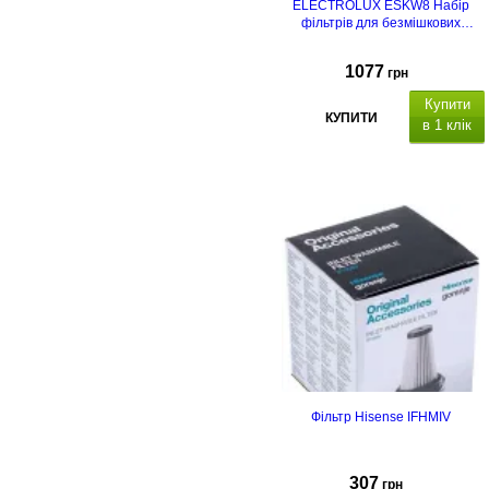
ELECTROLUX ESKW8 Набір
фільтрів для безмішкових
пилососів
1077
грн
Купити
КУПИТИ
в 1 клік
Фільтр Hisense IFHMIV
307
грн