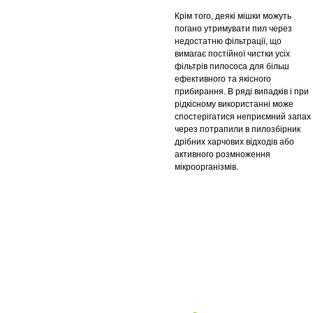
Крім того, деякі мішки можуть
погано утримувати пил через
недостатню фільтрації, що
вимагає постійної чистки усіх
фільтрів пилососа для більш
ефективного та якісного
прибирання. В ряді випадків і при
рідкісному використанні може
спостерігатися неприємний запах
через потрапили в пилозбірник
дрібних харчових відходів або
активного розмноження
мікроорганізмів.
Про компанію
Доставка і оплата
Акції
Контакти