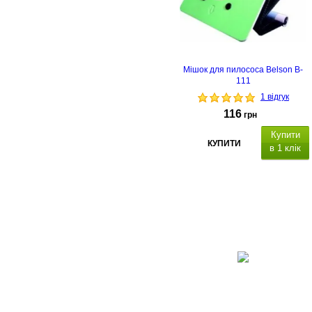
Мішок для пилососа Belson B-
111
1 відгук
116
грн
Купити
КУПИТИ
в 1 клік