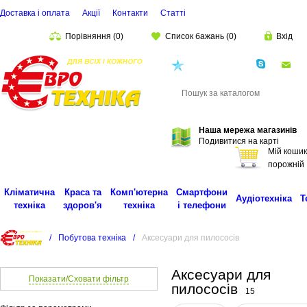
Доставка і оплата
Акції
Контакти
Статті
Порівняння
(
0
)
Список бажань
(
0
)
Вхід
(068)
001-00-02
eu
Пошук
Наша мережа магазинів
Подивитися на карті
Мій кошик
порожній
Кліматична
Краса та
Комп'ютерна
Смартфони
Аудіотехніка
Т
техніка
здоров'я
техніка
і телефони
/
Побутова техніка
/
Аксесуари для пилососів
Аксесуари для
Показати/Сховати фільтр
пилососів
15