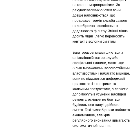
патогенні мікроорганізми. За
рахунок великих обсягів вони
довше наповнюються, що
продовжує термін служби самого
пилозбірника і зовнішнього
додаткового фільтру. Змінні мішки
досить міцні і легко переносять
контакт з вологим сміттям.
Багаторазові мішки шиються з
флізеліновій матеріалу або
спеціальної тканини, мають ще
більш вираженими вологостійкими
властивостями і набагато міцніше,
вони не піддаються деформації
при контакті з гострими та
колючими предметами, з легкістю
допоможуть в усуненні наслідків
ремонту, оскільки не бояться
будівельного пилу і дрібного
сміття. Такі пилозбірники набагато
економічніше, але крім
регулярного вибивання вимагають
систематичної прання.