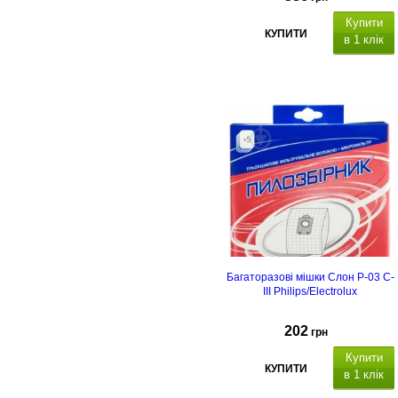
Купити
КУПИТИ
в 1 клік
Багаторазові мішки Слон P-03 C-
III Philips/Electrolux
202
грн
Купити
КУПИТИ
в 1 клік