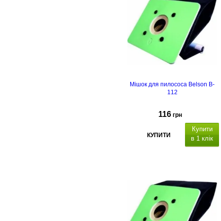
Мішок для пилососа Belson B-
112
116
грн
Купити
КУПИТИ
в 1 клік