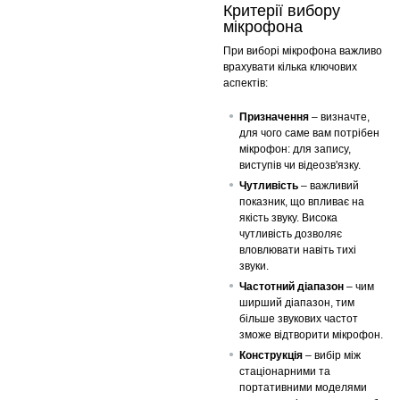
Критерії вибору
мікрофона
При виборі мікрофона важливо
врахувати кілька ключових
аспектів:
Призначення
– визначте,
для чого саме вам потрібен
мікрофон: для запису,
виступів чи відеозв'язку.
Чутливість
– важливий
показник, що впливає на
якість звуку. Висока
чутливість дозволяє
вловлювати навіть тихі
звуки.
Частотний діапазон
– чим
ширший діапазон, тим
більше звукових частот
зможе відтворити мікрофон.
Конструкція
– вибір між
стаціонарними та
портативними моделями