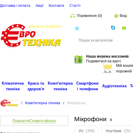
Доставка і оплата
Акції
Контакти
Статті
Порівняння
(
0
)
Вхід
(068)
001-00-02
eu
Пошук
Наша мережа магазинів
Подивитися на карті
Мій кошик
порожній
Кліматична
Краса та
Комп'ютерна
Смартфони
Аудіотехніка
Т
техніка
здоров'я
техніка
і телефони
/
Комп'ютерна техніка
/
Мікрофони
Мікрофони
9
Показати/Сховати фільтр
(300)
(26)
Усі
Ноутбуки