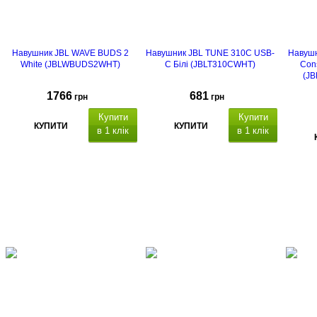
Навушник JBL WAVE BUDS 2
Навушник JBL TUNE 310C USB-
Навуш
White (JBLWBUDS2WHT)
C Білі (JBLT310CWHT)
Con
(J
1766
681
грн
грн
Купити
Купити
КУПИТИ
КУПИТИ
в 1 клік
в 1 клік