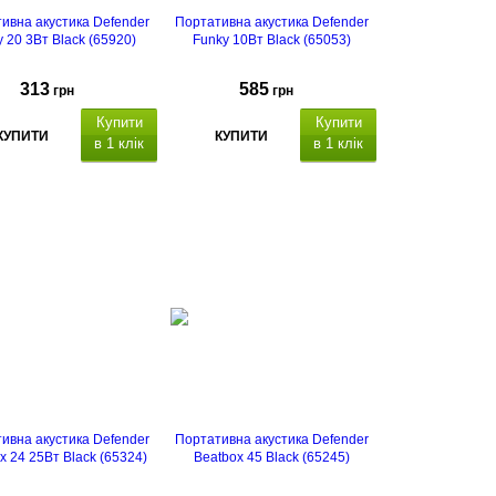
ивна акустика Defender
Портативна акустика Defender
y 20 3Вт Black (65920)
Funky 10Вт Black (65053)
313
585
грн
грн
Купити
Купити
КУПИТИ
КУПИТИ
в 1 клік
в 1 клік
ивна акустика Defender
Портативна акустика Defender
x 24 25Вт Black (65324)
Beatbox 45 Black (65245)