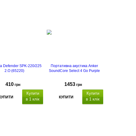
ка Defender SPK-220/225
Портативна акустика Anker
2.O (65220)
SoundCore Select 4 Go Purple
410
1453
грн
грн
Купити
Купити
КУПИТИ
КУПИТИ
в 1 клік
в 1 клік