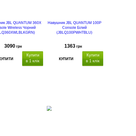
ник JBL QUANTUM 360X
Навушник JBL QUANTUM 100P
sole Wireless Чорний
Console Білий
BLQ360XWLBLKGRN)
(JBLQ100PWHTBLU)
3090
1363
грн
грн
Купити
Купити
КУПИТИ
КУПИТИ
в 1 клік
в 1 клік