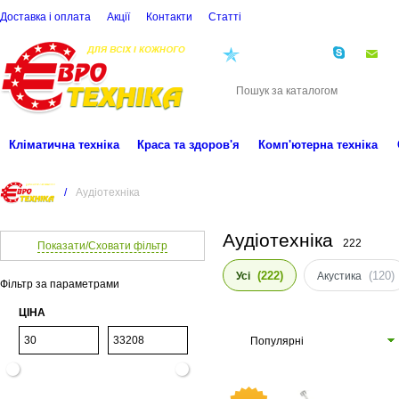
Доставка і оплата
Акції
Контакти
Статті
(068)
001-00-02
eu
Кліматична техніка
Краса та здоров'я
Комп'ютерна техніка
/
Аудіотехніка
Аудіотехніка
222
Показати/Сховати фільтр
(222)
(120)
Усі
Акустика
Фільтр за параметрами
ЦІНА
Популярні