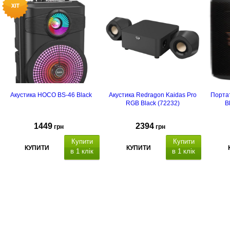
Акустика HOCO BS-46 Black
Акустика Redragon Kaidas Pro
Портат
RGB Black (72232)
B
1449
2394
грн
грн
Купити
Купити
КУПИТИ
КУПИТИ
в 1 клік
в 1 клік
Потужність: 10Вт, Bluetooth 5.0,
а
кумулятор: 18
00 мАг,
динамік: 21
см, частотний діапазон:
60Hz-
23KHz
, ч
ас роботи:
3 годин (при
гучності 80%)
, ча
с зарядки:
2.5год.
Розмір
пристрою:
381х236х203 мм
.