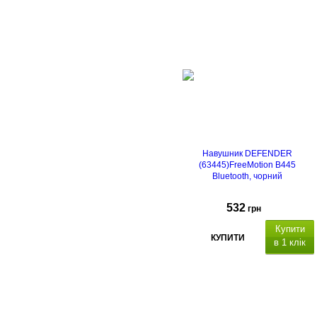
Навушник DEFENDER
(63445)FreeMotion B445
Bluetooth, чорний
532
грн
Купити
КУПИТИ
в 1 клік