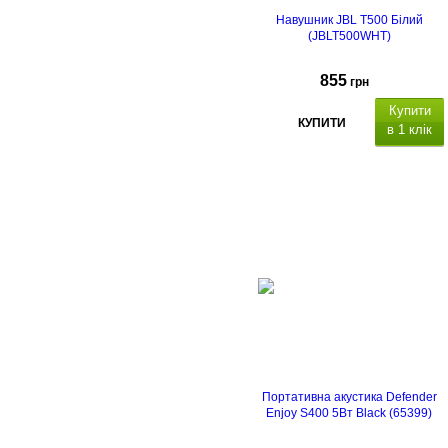
Навушник JBL T500 Білий
(JBLT500WHT)
855
грн
Купити
КУПИТИ
в 1 клік
Портативна акустика Defender
Enjoy S400 5Вт Black (65399)