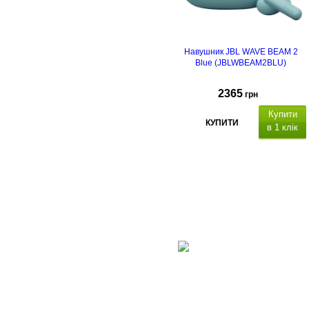
Навушник JBL WAVE BEAM 2
Blue (JBLWBEAM2BLU)
2365
грн
Купити
КУПИТИ
в 1 клік