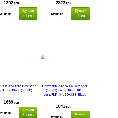
1802
2823
грн
грн
Купити
Купити
КУПИТИ
КУПИТИ
в 1 клік
в 1 клік
ивна акустика Defender
Портативна колонка Defender
y S1000 Black (65688)
(65603) Enjoy S600 10Вт,
Light/FM/microSD/USB, Black
1669
грн
1043
грн
Купити
КУПИТИ
Купити
в 1 клік
КУПИТИ