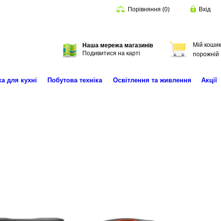
Порівняння
(
0
)
Вхід
Мій кошик
Наша мережа магазинів
Пошук
Подивитися на карті
порожній
ка для кухні
Побутова техніка
Освітлення та живлення
Акції