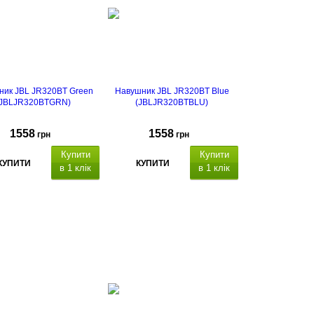
ник JBL JR320BT Green
Навушник JBL JR320BT Blue
(JBLJR320BTGRN)
(JBLJR320BTBLU)
1558
1558
грн
грн
Купити
Купити
КУПИТИ
КУПИТИ
в 1 клік
в 1 клік