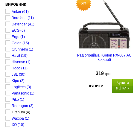
ВИРОБНИК
Anker
(61)
Borofone
(11)
Defender
(41)
ECG
(6)
Ergo
(1)
Golon
(15)
Grunhelm
(1)
Радіоприймач Golon RX-607 AC
Havit
(19)
Чорний
Hisense
(1)
Hoco
(11)
319
грн
JBL
(30)
Kipo
(2)
Купити
КУПИТИ
Logitech
(3)
в 1 клік
Panasonic
(1)
Piko
(1)
Redragon
(3)
Titanum
(4)
Waxiba
(1)
XO
(10)