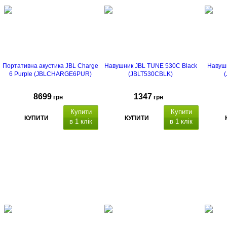
Портативна акустика JBL Charge
Навушник JBL TUNE 530C Black
Навуш
6 Purple (JBLCHARGE6PUR)
(JBLT530CBLK)
8699
1347
грн
грн
Купити
Купити
КУПИТИ
КУПИТИ
в 1 клік
в 1 клік