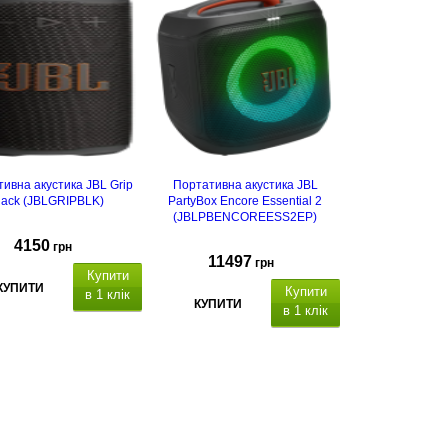
ивна акустика JBL Grip
Портативна акустика JBL
lack (JBLGRIPBLK)
PartyBox Encore Essential 2
(JBLPBENCOREESS2EP)
4150
грн
11497
грн
Купити
КУПИТИ
Купити
в 1 клік
КУПИТИ
в 1 клік