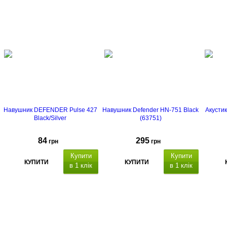
Навушник DEFENDER Pulse 427
Навушник Defender HN-751 Black
Акусти
Black/Silver
(63751)
84
295
грн
грн
Купити
Купити
КУПИТИ
КУПИТИ
в 1 клік
в 1 клік