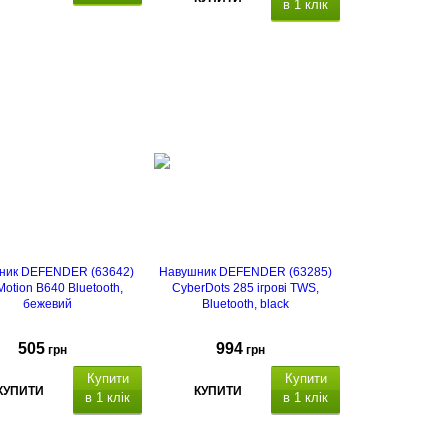
в 1 клік
ник DEFENDER (63642)
Навушник DEFENDER (63285)
Motion B640 Bluetooth,
CyberDots 285 ігрові TWS,
бежевий
Bluetooth, black
505
994
грн
грн
Купити
Купити
КУПИТИ
КУПИТИ
в 1 клік
в 1 клік