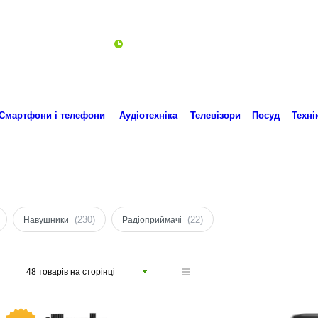
Пн-Пт 10:00-18:00
ro.technika.ua@gmail.com
Смартфони і телефони
Аудіотехніка
Телевізори
Посуд
Техні
(230)
(22)
Навушники
Радіоприймачі
48 товарів на сторінці