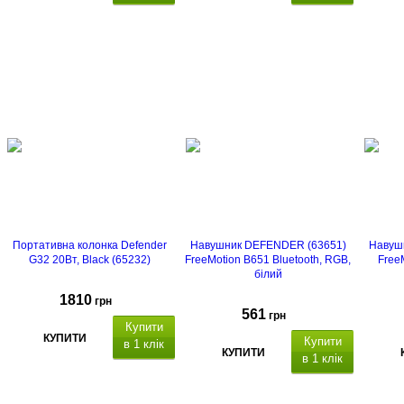
Портативна колонка Defender
Навушник DEFENDER (63651)
Навуш
G32 20Вт, Black (65232)
FreeMotion B651 Bluetooth, RGB,
Free
білий
1810
грн
561
грн
Купити
КУПИТИ
Купити
в 1 клік
КУПИТИ
в 1 клік