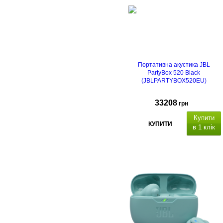
Портативна акустика JBL
PartyBox 520 Black
(JBLPARTYBOX520EU)
33208
грн
Купити
КУПИТИ
в 1 клік