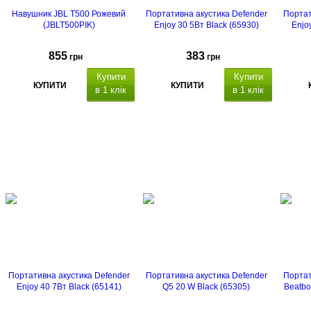
Навушник JBL T500 Рожевий
Портативна акустика Defender
Портат
(JBLT500PIK)
Enjoy 30 5Вт Black (65930)
Enjo
855
383
грн
грн
Купити
Купити
КУПИТИ
КУПИТИ
в 1 клік
в 1 клік
Портативна акустика Defender
Портативна акустика Defender
Портат
Enjoy 40 7Вт Black (65141)
Q5 20 W Black (65305)
Beatbo