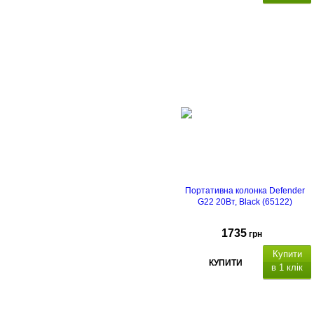
Портативна колонка Defender
G22 20Вт, Black (65122)
1735
грн
Купити
КУПИТИ
в 1 клік