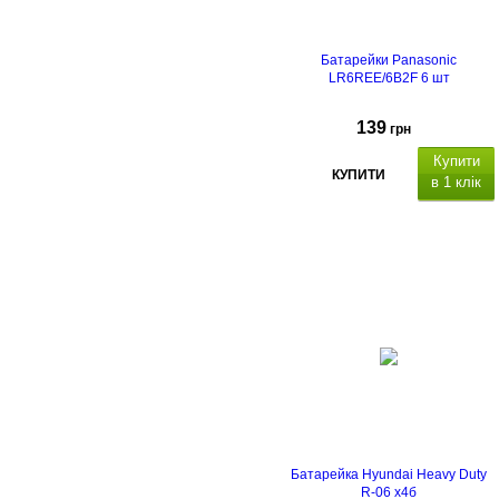
Батарейки Panasonic
LR6REE/6B2F 6 шт
139
грн
Купити
КУПИТИ
в 1 клік
алкалайнові
(лужні).
Батарейка Hyundai Heavy Duty
R-06 x4б