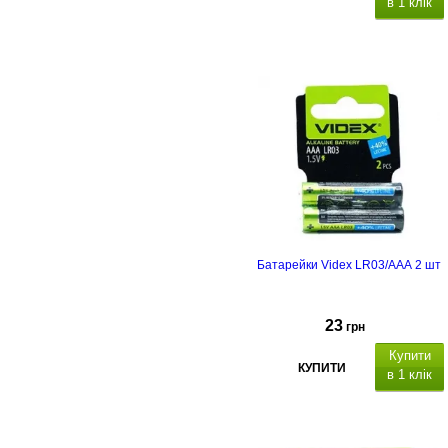
в 1 клік
Батарейки Videx LR03/AAA 2 шт
23
грн
Купити
КУПИТИ
в 1 клік