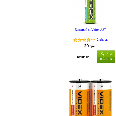
Батарейка Videx A27
1 відгук
20
грн
Купити
КУПИТИ
в 1 клік
Типорозмір: A27, кількість в
упаковці - 1 шт