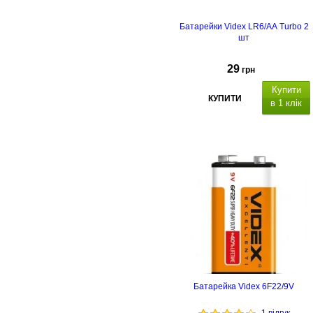
Батарейки Videx LR6/AA Turbo 2
шт
29
грн
Купити
КУПИТИ
в 1 клік
Turbo
Батарейка Videx 6F22/9V