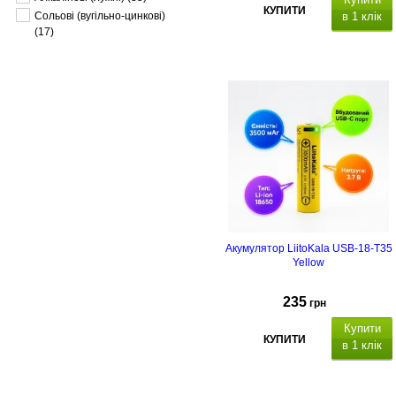
КУПИТИ
в 1 клік
Сольові (вугільно-цинкові)
(17)
Акумулятор LiitoKala USB-18-T35
Yellow
235
грн
Купити
КУПИТИ
в 1 клік
Акумулятор літій-іонний з
вбудований роз'єму Type-C