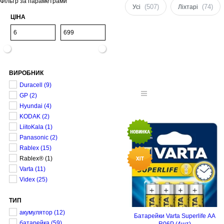
Фільтр за параметрами
(507)
(74)
Усі
Ліхтарі
ЦІНА
ВИРОБНИК
Duracell
(9)
GP
(2)
Hyundai
(4)
KODAK
(2)
LiitoKala
(1)
Panasonic
(2)
Rablex
(15)
Rablex®
(1)
Varta
(11)
Videx
(25)
ТИП
акумулятор
(12)
Батарейки Varta Superlife AA
батарейка
(59)