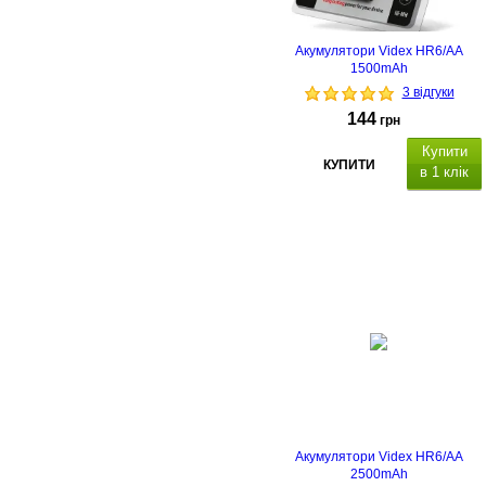
Акумулятори Videx HR6/AA
1500mAh
3 відгуки
144
грн
Купити
КУПИТИ
в 1 клік
Типорозмір: HR6 (AA), хімічний
склад: NiMH, ємність: 1500
mAh, напруга: 1.2V, кількість в
упаковці: 2 шт.
Акумулятори Videx HR6/AA
2500mAh