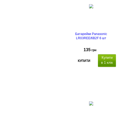
Батарейки Panasonic
LR03REE/6B2F 6 шт
135
грн
Купити
КУПИТИ
в 1 клік
алкалайнові
(лужні).