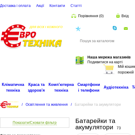
Доставка і оплата
Акції
Контакти
Статті
Порівняння
(
0
)
Вхід
(068)
001-00-02
eu
Пошук
Наша мережа магазинів
Подивитися на карті
Мій кошик
порожній
Кліматична
Краса та
Комп'ютерна
Смартфони
Аудіотехніка
Т
техніка
здоров'я
техніка
і телефони
/
Освітлення та живлення
/
Батарейки та акумулятори
Батарейки та
Показати/Сховати фільтр
акумулятори
73