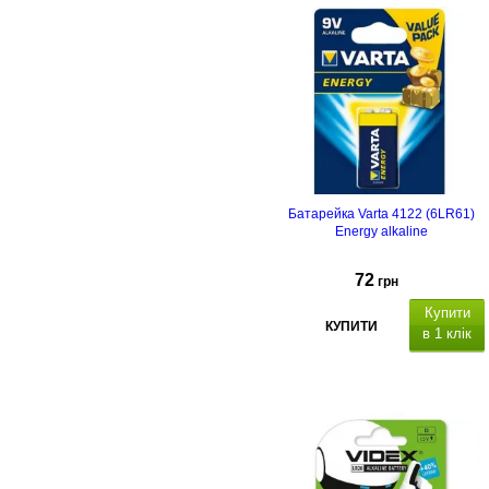
Батарейка Varta 4122 (6LR61)
Energy alkaline
72
грн
Купити
КУПИТИ
в 1 клік
Типорозмір: 6LP3146/9V (Крона),
кількість в упаковці - 1 шт