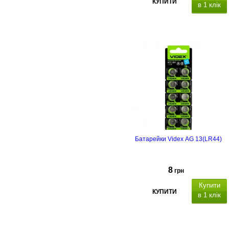
КУПИТИ
в 1 клік
Типорозмір: D (R20), кількість в
упаковці - 2 шт.
Батарейки Videx AG 13(LR44)
8
грн
Купити
КУПИТИ
в 1 клік