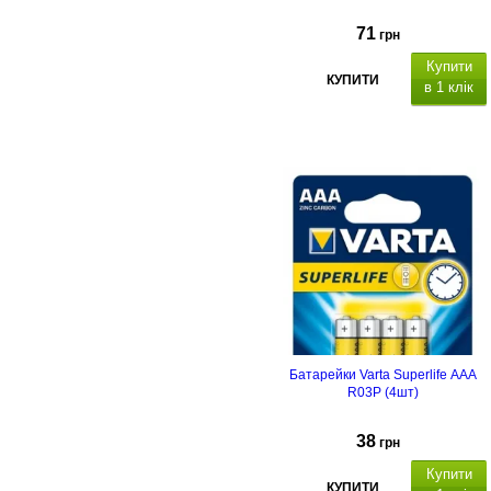
71
грн
Купити
КУПИТИ
в 1 клік
Батарейки Varta Superlife AAA
R03P (4шт)
38
грн
Купити
КУПИТИ