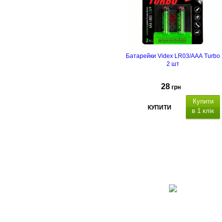
Батарейки Videx LR03/AAA Turbo
2 шт
28
грн
Купити
КУПИТИ
в 1 клік