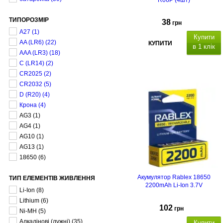
R06P (4шт)
ТИПОРОЗМІР
38
грн
A27
(1)
Купити
AA (LR6)
(22)
КУПИТИ
в 1 клік
AAA (LR3)
(18)
C (LR14)
(2)
CR2025
(2)
CR2032
(5)
D (R20)
(4)
Крона
(4)
AG3
(1)
AG4
(1)
AG10
(1)
AG13
(1)
18650
(6)
Акумулятор Rablex 18650
ТИП ЕЛЕМЕНТІВ ЖИВЛЕННЯ
2200mAh Li-Ion 3.7V
Li-Ion
(8)
Lithium
(6)
102
грн
Ni-MH
(5)
Алкалінові (лужні)
(35)
Купити