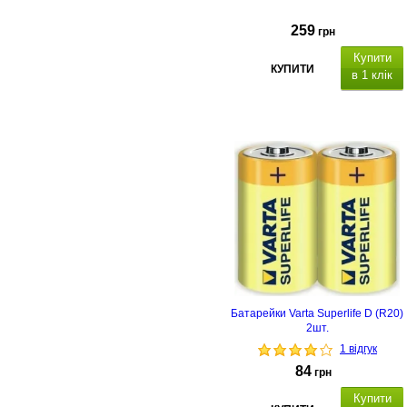
259
грн
Купити
КУПИТИ
в 1 клік
Типорозмір: HR6 (AA), хімічний
склад: NiMH, ємність: 2500
mAh, напруга: 1.2V, кількість в
упаковці: 2 шт.
Батарейки Varta Superlife D (R20)
2шт.
1 відгук
84
грн
Купити