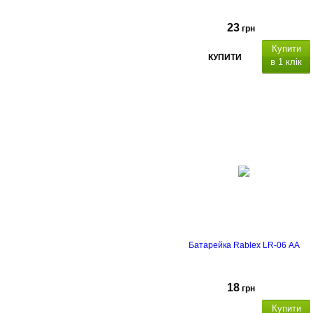
23
грн
Купити
КУПИТИ
в 1 клік
Батарейка Rablex LR-06 АА
18
грн
Купити