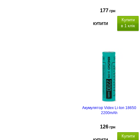
177
грн
Купити
КУПИТИ
в 1 клік
Акумулятор Videx Li-Ion 18650
2200mAh
126
грн
Купити