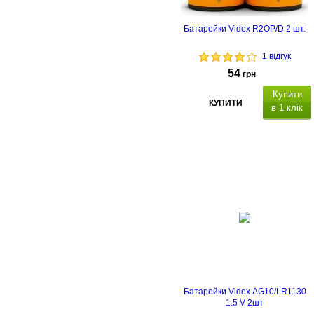
Батарейки Videx R2OP/D 2 шт.
1 відгук
54
грн
Купити
КУПИТИ
в 1 клік
Типорозмір: D (R20P), тип -
сольова батарейка, кількість в
упаковці - 2 шт.
Батарейки Videx AG10/LR1130
1.5 V 2шт