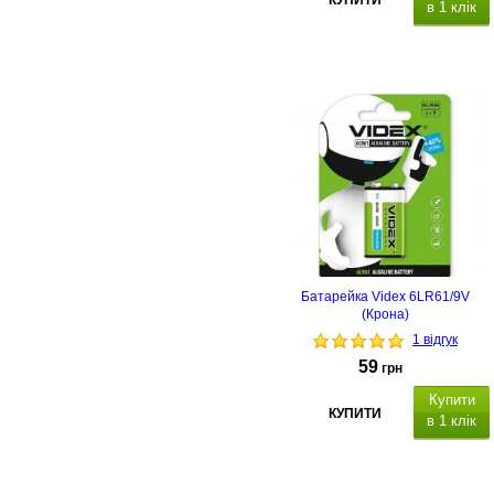
КУПИТИ
в 1 клік
Батарейка Videx 6LR61/9V
(Крона)
1 відгук
59
грн
Купити
КУПИТИ
в 1 клік
Типорозмір: 6F22/9V (Крона),
кількість в упаковці - 1 шт