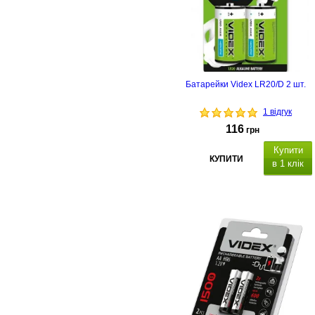
Батарейки Videx LR20/D 2 шт.
1 відгук
116
грн
Купити
КУПИТИ
в 1 клік
Типорозмір: D (LR20), тип -
алкалінова батарейка, кількість в
упаковці - 2 шт.