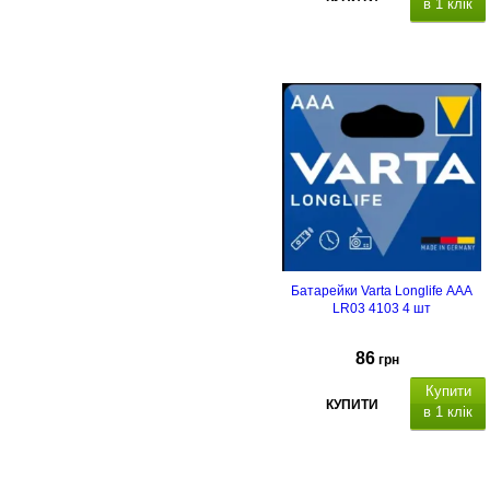
в 1 клік
Типорозмір: AAA (R03), кількість в
упаковці - 4 шт
Батарейки Varta Longlife AAA
LR03 4103 4 шт
86
грн
Купити
КУПИТИ
в 1 клік