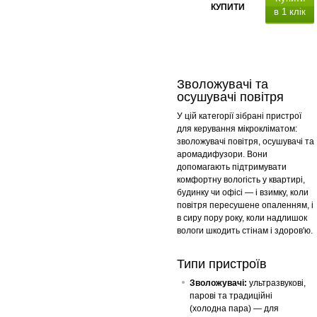
КУПИТИ
в 1 клік
Зволожувачі та
іонізація
осушувачі повітря
пульт
У цій категорії зібрані пристрої
для керування мікрокліматом:
зволожувачі повітря, осушувачі та
аромадифузори. Вони
допомагають підтримувати
комфортну вологість у квартирі,
будинку чи офісі — і взимку, коли
повітря пересушене опаленням, і
в сиру пору року, коли надлишок
вологи шкодить стінам і здоров'ю.
Типи пристроїв
Зволожувачі:
ультразвукові,
парові та традиційні
(холодна пара) — для