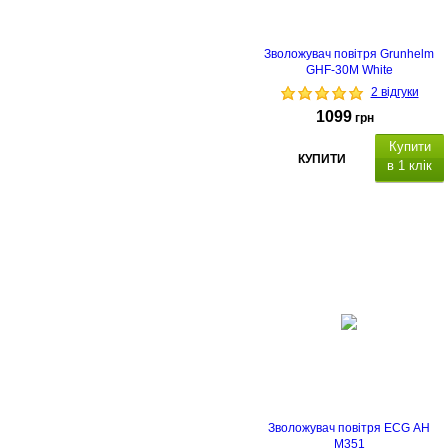
Зволожувач повітря Grunhelm
GHF-30M White
2 відгуки
1099
грн
Купити
КУПИТИ
в 1 клік
робоча площа до 30 кв
м.
Особливості:
верхнє
заповнення водою, декоративне
підсвічування.
198x198x275
Зволожувач повітря ECG AH
M351