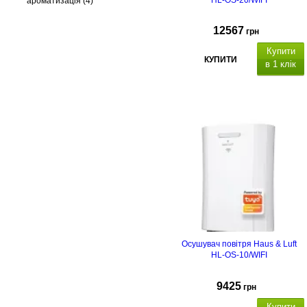
HL-OS-20/WIFI
ароматизація
(4)
12567
грн
Купити
КУПИТИ
в 1 клік
Осушувач повітря Haus & Luft
HL-OS-10/WIFI
9425
грн
Купити