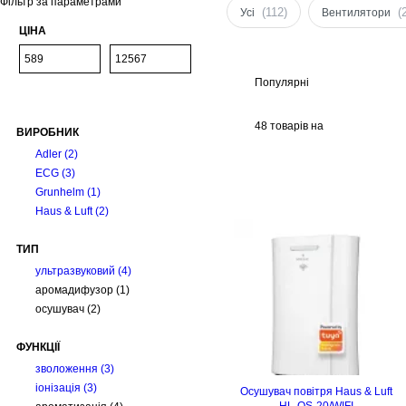
Фільтр за параметрами
(112)
(
Усі
Вентилятори
ЦІНА
Популярні
48 товарів на
ВИРОБНИК
сторінці
Adler
(2)
ECG
(3)
Grunhelm
(1)
Haus & Luft
(2)
ТИП
ультразвуковий
(4)
аромадифузор
(1)
осушувач
(2)
ФУНКЦІЇ
зволоження
(3)
іонізація
(3)
Осушувач повітря Haus & Luft