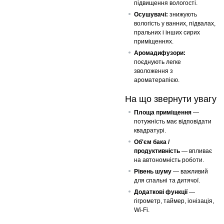
підвищення вологості.
Осушувачі:
знижують
вологість у ванних, підвалах,
пральних і інших сирих
приміщеннях.
Аромадифузори:
поєднують легке
зволоження з
ароматерапією.
На що звернути увагу
Площа приміщення
—
потужність має відповідати
квадратурі.
Об'єм бака /
продуктивність
— впливає
на автономність роботи.
Рівень шуму
— важливий
для спальні та дитячої.
Додаткові функції
—
гігрометр, таймер, іонізація,
Wi-Fi.