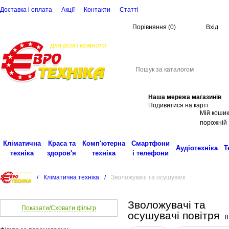
Доставка і оплата
Акції
Контакти
Статті
Порівняння
(
0
)
Вхід
(068)
001-00-02
eu
Пошук
Наша мережа магазинів
Подивитися на карті
Мій кошик
порожній
Кліматична
Краса та
Комп'ютерна
Смартфони
Аудіотехніка
Т
техніка
здоров'я
техніка
і телефони
/
Кліматична техніка
/
Зволожувачі та осушувачі
Зволожувачі та
Показати/Сховати фільтр
осушувачі повітря
8