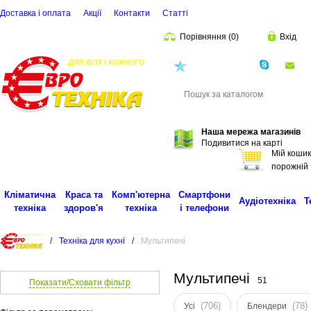
Доставка і оплата
Акції
Контакти
Статті
Порівняння
(
0
)
Вхід
(068)
001-00-02
eu
Пошук
Наша мережа магазинів
Подивитися на карті
Мій кошик
порожній
Кліматична
Краса та
Комп'ютерна
Смартфони
Аудіотехніка
Т
техніка
здоров'я
техніка
і телефони
/
Техніка для кухні
/
Мультипечі
Мультипечі
51
Показати/Сховати фільтр
(706)
(78)
Усі
Блендери