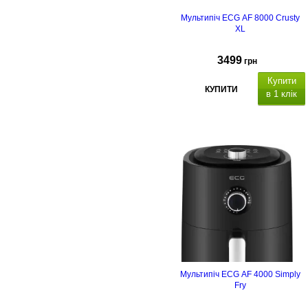
Мультипіч ECG AF 8000 Crusty
XL
3499
грн
Купити
КУПИТИ
в 1 клік
ємність миски 7 л,
Мультипіч ECG AF 4000 Simply
Fry