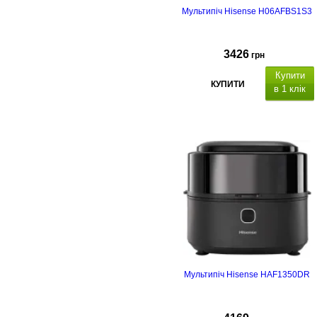
Мультипіч Hisense H06AFBS1S3
3426
грн
Купити
КУПИТИ
в 1 клік
Мультипіч Hisense HAF1350DR