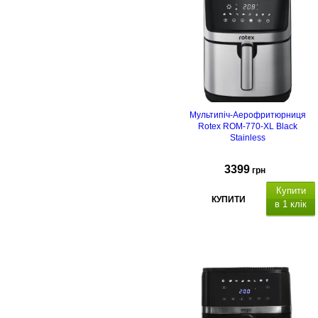
Мультипіч-Аерофритюрниця
Rotex ROM-770-XL Black
Stainless
3399
грн
Купити
КУПИТИ
в 1 клік
Гарантійний термін 24
місяці