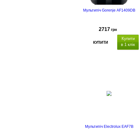
Мультипіч Gorenje AF1409DB
2717
грн
Купити
КУПИТИ
в 1 клік
Мультипіч Electrolux EAF7B