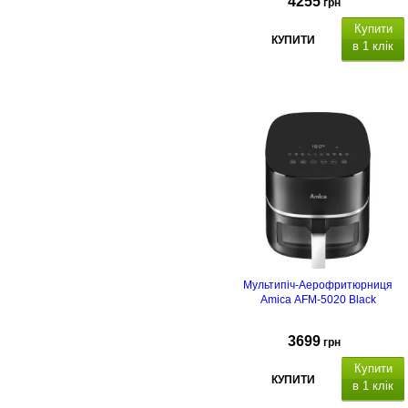
4255
грн
Купити
КУПИТИ
в 1 клік
Мультипіч-Аерофритюрниця
Amica AFM-5020 Black
3699
грн
Купити
КУПИТИ
в 1 клік