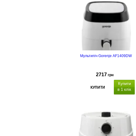
Мультипіч Gorenje AF1409DW
2717
грн
Купити
КУПИТИ
в 1 клік