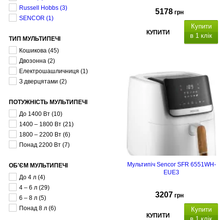
Russell Hobbs
(3)
5178
грн
SENCOR
(1)
Купити
КУПИТИ
в 1 клік
ТИП МУЛЬТИПЕЧІ
Кошикова
(45)
Двозонна
(2)
Електрошашличниця
(1)
З дверцятами
(2)
ПОТУЖНІСТЬ МУЛЬТИПЕЧІ
До 1400 Вт
(10)
1400 – 1800 Вт
(21)
1800 – 2200 Вт
(6)
Понад 2200 Вт
(7)
Мультипіч Sencor SFR 6551WH-
ОБ'ЄМ МУЛЬТИПЕЧІ
EUE3
До 4 л
(4)
4 – 6 л
(29)
3207
грн
6 – 8 л
(5)
Понад 8 л
(6)
Купити
КУПИТИ
в 1 клік