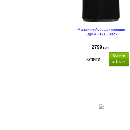
Мультипіч-Аерофритюрниця
Ergo AF-1910 Black
2799
грн
Купити
КУПИТИ
в 1 клік
LED
дисплей,
,
картопля фрі, випічка, курка, овочі
риба, м'ясо,гриби
гарантія 24
місяці.