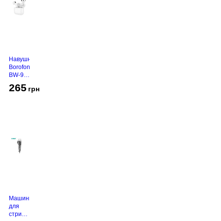
Навушники
Borofone
BW-94
White
265
грн
Машинка
для
стрижки