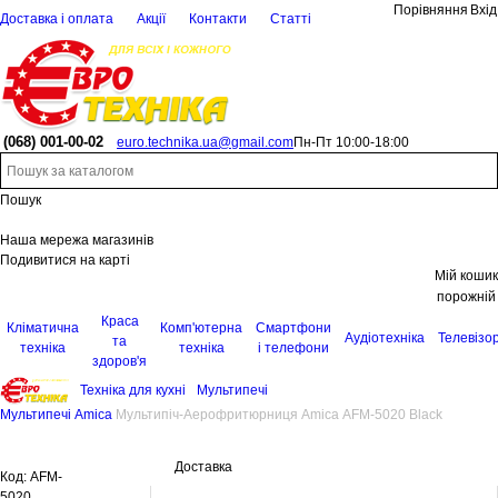
Порівняння
Вхід
Доставка і оплата
Акції
Контакти
Статті
(068)
001-00-02
euro.technika.ua@gmail.com
Пн-Пт 10:00-18:00
Пошук
Наша мережа магазинів
Подивитися на карті
Мій кошик
порожній
Краса
Кліматична
Комп'ютерна
Смартфони
Аудіотехніка
Телевізо
та
техніка
техніка
і телефони
здоров'я
Техніка для кухні
Мультипечі
Мультипечі Amica
Мультипіч-Аерофритюрниця Amica AFM-5020 Black
Доставка
Код:
AFM-
5020