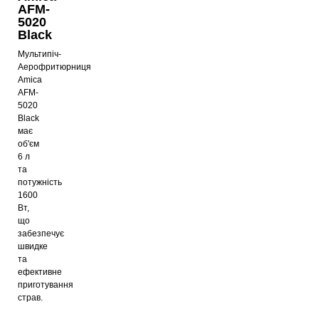
AFM-
5020
Black
Мультипіч-
Аерофритюрниця
Amica
AFM-
5020
Black
має
об'єм
6 л
та
потужність
1600
Вт,
що
забезпечує
швидке
та
ефективне
приготування
страв.