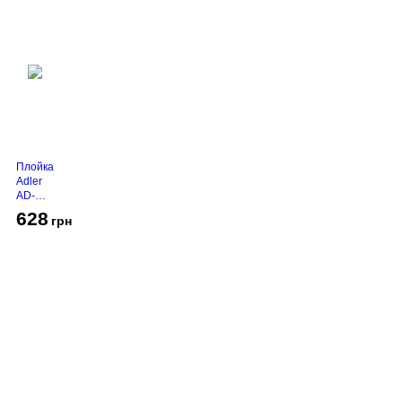
Плойка
Adler
AD-
2116
628
грн
Про компанію
Доставка і оплата
Акції
Контакти