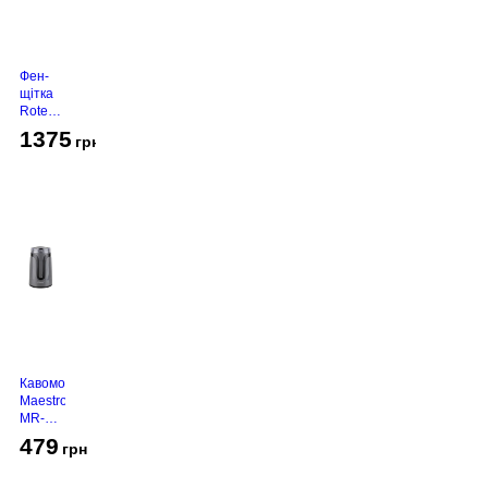
Фен-
щітка
Rotex
RHC-
1375
грн
490-T
Gold
Кавомолка
Maestro
MR-
450
479
грн
Grey