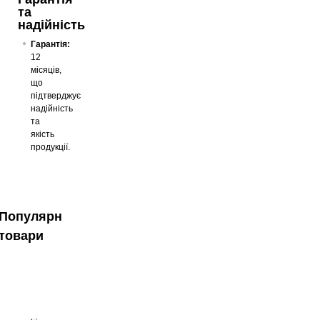
та
надійність
Гарантія:
12
місяців,
що
підтверджує
надійність
та
якість
продукції.
Популярні
товари