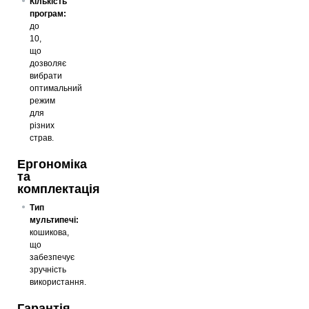
Кількість
програм:
до
10,
що
дозволяє
вибрати
оптимальний
режим
для
різних
страв.
Ергономіка
та
комплектація
Тип
мультипечі:
кошикова,
що
забезпечує
зручність
використання.
Гарантія