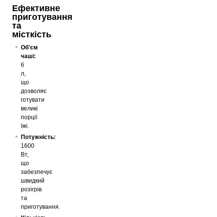
Ефективне
приготування
та
місткість
Об'єм
чаші:
6
л,
що
дозволяє
готувати
великі
порції
їжі.
Потужність:
1600
Вт,
що
забезпечує
швидкий
розігрів
та
приготування.