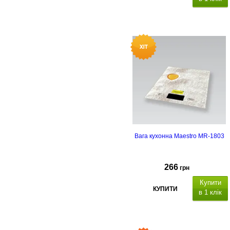
Вага кухонна Maestro MR-1803
266
грн
Купити
КУПИТИ
в 1 клік
Nип: електронні, максимальне
навантаження: 5 кг, ціна ділення: 
гр, LCD дисплей, автоматичне