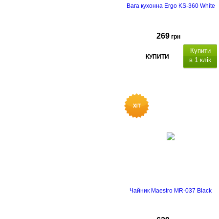
Вага кухонна Ergo KS-360 White
вага
1.15 Кг.
Гарантійний термін
24 місяці.
269
грн
Купити
КУПИТИ
в 1 клік
Чайник Maestro MR-037 Black