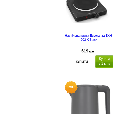
Настільна плита Esperanza EKH-
002 K Black
619
грн
Купити
КУПИТИ
в 1 клік
світловий
індикатор роботи