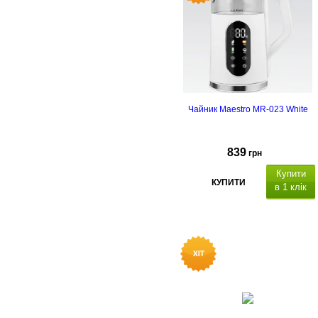
Чайник Maestro MR-023 White
839
грн
Купити
КУПИТИ
в 1 клік
енсорна панель керування
індикатор рівня
води,
п
ідтримка температури