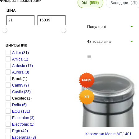
Фільтр за параметрами
(699)
(79)
Усі
Блендери
ЦІНА
Популярні
48 товарів на
ВИРОБНИК
сторінці
Adler
(31)
Amica
(1)
Ardesto
(17)
Aurora
(3)
Brock
(1)
Camry
(9)
Castle
(23)
Cecotec
(1)
Delfa
(6)
ECG
(131)
Electrolux
(3)
Electronic
(1)
Ergo
(42)
Кавомолка Monte MT-1401
Esperanza
(3)