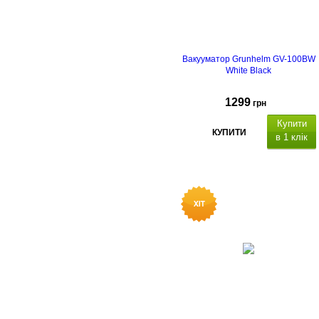
Вакууматор Grunhelm GV-100BW
White Black
1299
грн
Купити
КУПИТИ
в 1 клік
Потужність
125 Вт, п
отужність
всмоктування:
60 KPa (0.6
атмосфери)
,
ш
видкість
вакуумування: 7
л/хв
, ш
ирина
зварювального шва: 2мм,
м
аксимальна ширина пакета: 28
см.
Функції:
вакуумування
зовнішніх контейнерів,
запаювання без вакумізації,
вакуумування вологих продуктів,
вакуумування м'яких продуктів
.
Г
абаритні
розміри:
388х142.5х75.5 мм,