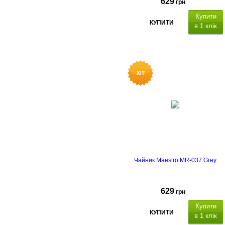
629
грн
Купити
КУПИТИ
в 1 клік
атеріал корпусу: внутрішній
нержавіюча сталь, зовнішній
корпус пластик
, а
втоматичне
вимкнення, подвійний корпус,
захист від перегріву.
Чайник Maestro MR-037 Grey
629
грн
Купити
КУПИТИ
в 1 клік