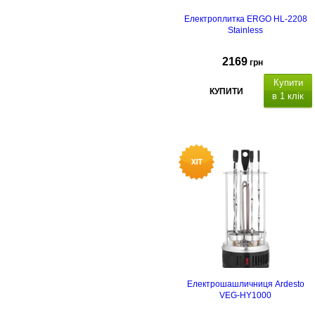
Електроплитка ERGO HL-2208
Stainless
2169
грн
Купити
КУПИТИ
в 1 клік
клокераміка
умісна з будь-яким посудом,
стійкі ніжки з гумовими нековзним
підставками.
Електрошашличниця Ardesto
VEG-HY1000