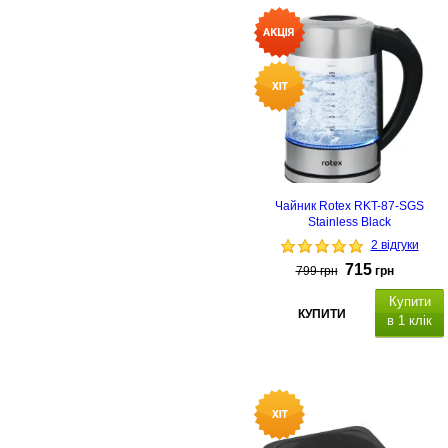
Чайник Rotex RKT-87-SGS
Stainless Black
2 відгуки
715
799
грн
грн
Купити
КУПИТИ
в 1 клік