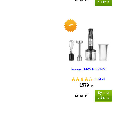
КУПИТИ
в 1 клік
атеріал корпусу: скло
,
знімна
фільтруюча сітка, підсвічування
LED, автовимикання, захист від
перегріву, контроллер Strix.
Блендер MPM MBL-34M
1 відгук
1579
грн
Купити
КУПИТИ
в 1 клік