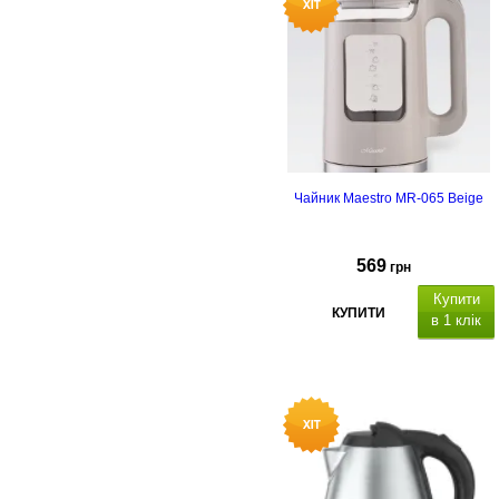
перегріву.
Чайник Maestro MR-065 Beige
569
грн
Купити
КУПИТИ
в 1 клік
атеріал корпусу: термостійке
скло
, а
втоматичне вимкнення,
підсвічування, захист від
перегріву.