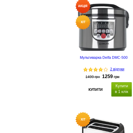
відключення, матеріал
платформи: скло
Мультиварка Delfa DMC-500
2 відгуки
1259
1499
грн
грн
Купити
КУПИТИ
в 1 клік