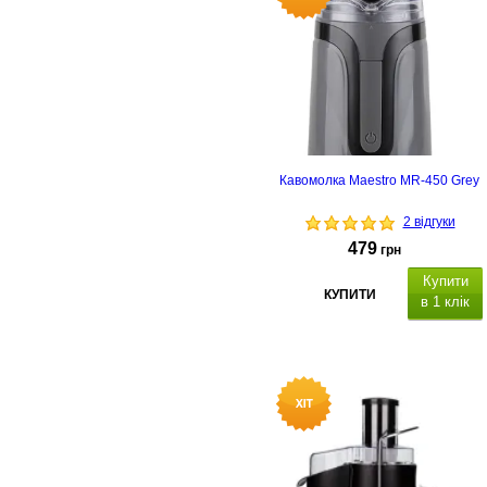
Кавомолка Maestro MR-450 Grey
2 відгуки
479
грн
Купити
КУПИТИ
в 1 клік
Потужність: 150 Вт, місткість 50 гр
ніж з нержавіючої сталі,
автоматична система блокування