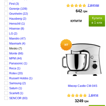
First
(3)
2 відгуки
Gorenje
(109)
642
грн
Grunhelm
(22)
Купити
Hausberg
(2)
КУПИТИ
в 1 клік
Henschll
(1)
Hisense
(8)
LG
(2)
Maestro
(47)
Maxmark
(4)
Mesko
(7)
Monte
(66)
MPM
(44)
Panasonic
(1)
Reca
(1)
Rotex
(20)
Russell Hobbs
(1)
Samsung
(2)
Міксер Castle CM-04S
Saturn
(1)
Scarlett
(1)
1 відгук
SENCOR
(83)
3249
грн