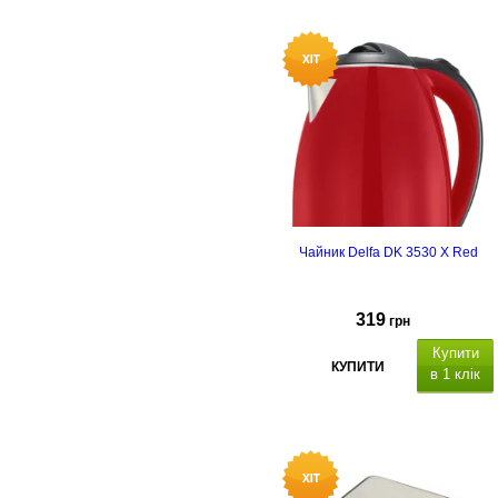
Чайник Delfa DK 3530 X Red
319
грн
Купити
КУПИТИ
в 1 клік