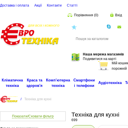
Доставка і оплата
Акції
Контакти
Статті
Порівняння
(
0
)
Вхід
(068)
001-00-02
eu
Пошук
Наша мережа магазинів
Подивитися на карті
Мій кошик
порожній
Кліматична
Краса та
Комп'ютерна
Смартфони
Аудіотехніка
Т
техніка
здоров'я
техніка
і телефони
/
Техніка для кухні
Техніка для кухні
Показати/Сховати фільтр
699