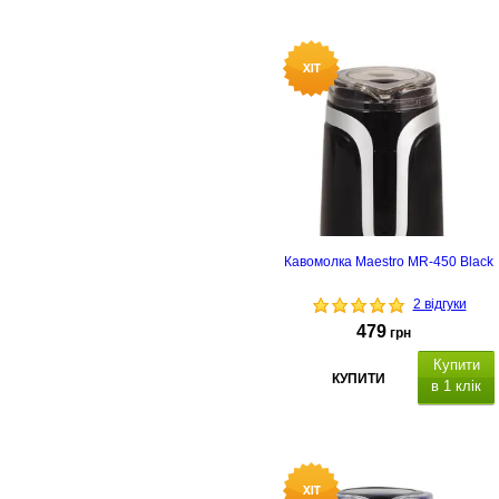
енсорна панель
керування
індикатор рівня
води,
ункція регулювання
температури, п
ідтримка
температури,
Кавомолка Maestro MR-450 Black
2 відгуки
479
грн
Купити
КУПИТИ
в 1 клік
Потужність: 150 Вт, місткість 50 гр
ніж з нержавіючої сталі,
автоматична система блокування
автоматична система блокування