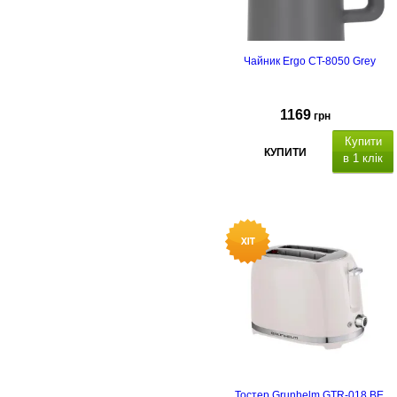
Чайник Ergo CT-8050 Grey
1169
грн
Купити
КУПИТИ
в 1 клік
Тостер Grunhelm GTR-018 BE