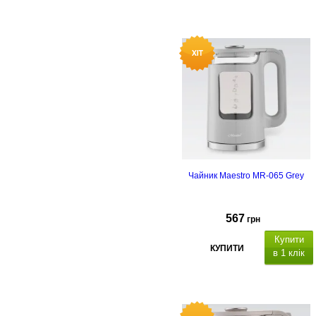
атеріал корпусу: внутрішній
нержавіюча сталь, зовнішній
корпус пластик
, а
втоматичне
вимкнення, подвійний корпус,
захист від перегріву.
Чайник Maestro MR-065 Grey
567
грн
Купити
КУПИТИ
в 1 клік
атеріал корпусу: термостійке
скло
, а
втоматичне вимкнення,
підсвічування, захист від