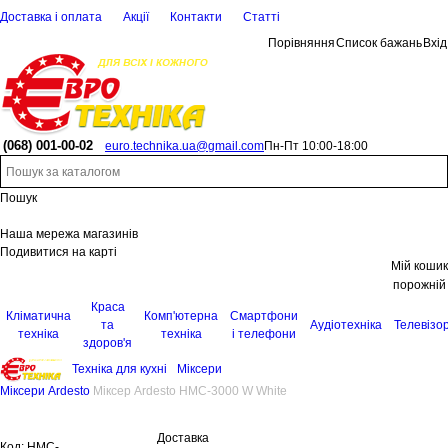
Доставка і оплата
Акції
Контакти
Статті
Порівняння
Список бажань
Вхід
(068)
001-00-02
euro.technika.ua@gmail.com
Пн-Пт 10:00-18:00
Пошук
Наша мережа магазинів
Подивитися на карті
Мій кошик
порожній
Краса
Кліматична
Комп'ютерна
Смартфони
та
Аудіотехніка
Телевізо
техніка
техніка
і телефони
здоров'я
Техніка для кухні
Міксери
Міксери Ardesto
Міксер Ardesto HMC-3000 W White
Доставка
Код:
HMC-