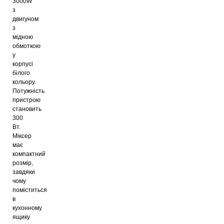
3000W
з
двигуном
з
мідною
обмоткою
у
корпусі
білого
кольору.
Потужність
пристрою
становить
300
Вт.
Міксер
має
компактний
розмір,
завдяки
чому
поміститься
в
кухонному
ящику