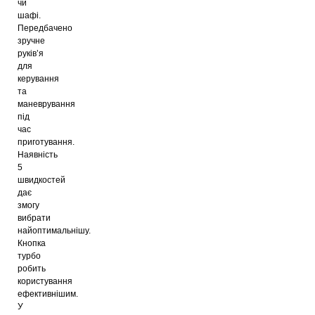
чи
шафі.
Передбачено
зручне
руків’я
для
керування
та
маневрування
під
час
приготування.
Наявність
5
швидкостей
дає
змогу
вибрати
найоптимальнішу.
Кнопка
турбо
робить
користування
ефективнішим.
У