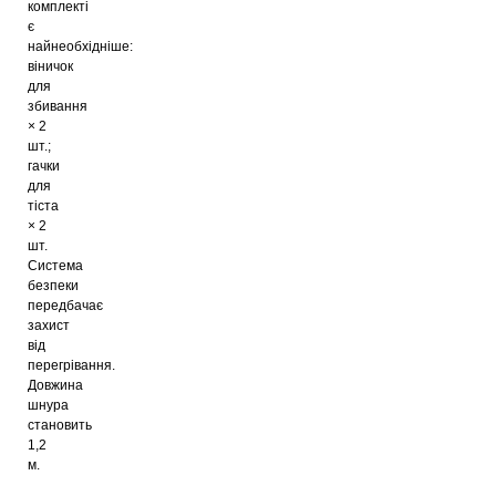
комплекті
є
найнеобхідніше:
віничок
для
збивання
× 2
шт.;
гачки
для
тіста
× 2
шт.
Система
безпеки
передбачає
захист
від
перегрівання.
Довжина
шнура
становить
1,2
м.