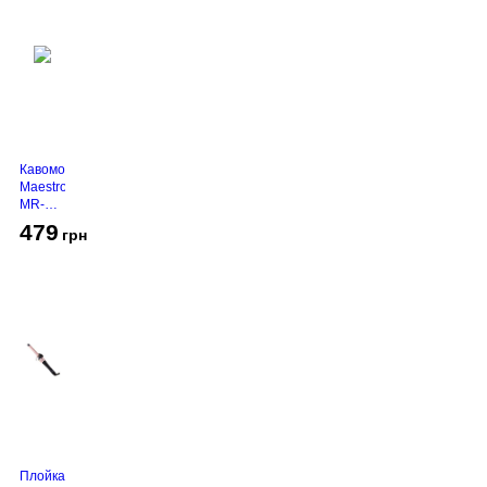
Кавомолка
Maestro
MR-
450
479
грн
Grey
Плойка