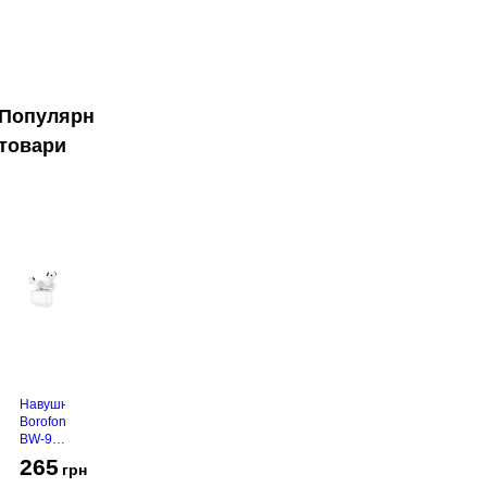
Популярні
товари
Навушники
Borofone
BW-94
White
265
грн