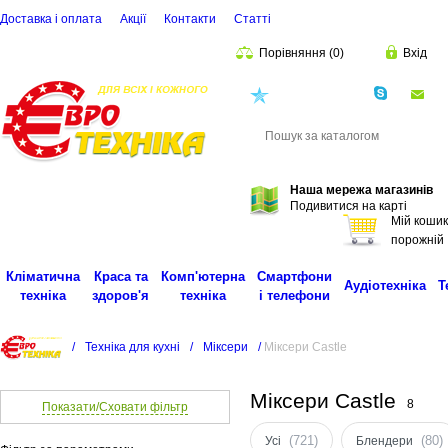
Доставка і оплата
Акції
Контакти
Статті
Порівняння
(
0
)
Вхід
(068)
001-00-02
eu
Пошук
Наша мережа магазинів
Подивитися на карті
Мій кошик
порожній
Кліматична
Краса та
Комп'ютерна
Смартфони
Аудіотехніка
Т
техніка
здоров'я
техніка
і телефони
/
Техніка для кухні
/
Міксери
/
Міксери Castle
Міксери Castle
8
Показати/Сховати фільтр
(721)
(80)
Усі
Блендери