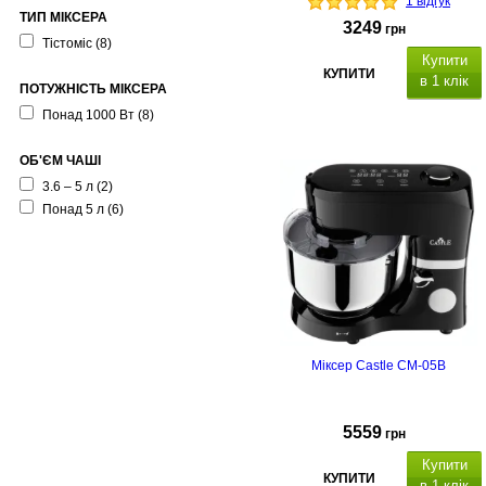
1 відгук
ТИП МІКСЕРА
3249
грн
Тістоміс
(8)
Купити
КУПИТИ
в 1 клік
ПОТУЖНІСТЬ МІКСЕРА
Понад 1000 Вт
(8)
ОБ'ЄМ ЧАШІ
3.6 – 5 л
(2)
Понад 5 л
(6)
Міксер Castle CM-05B
5559
грн
Купити
КУПИТИ
в 1 клік