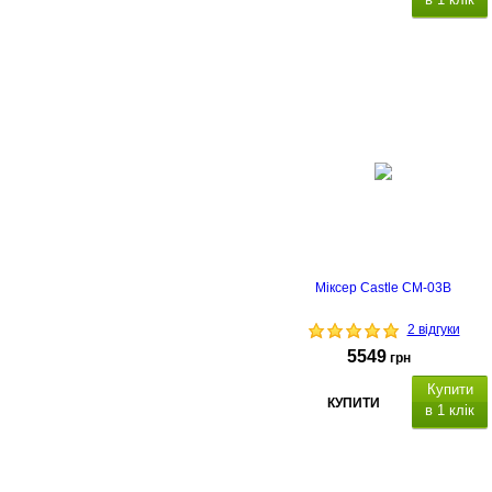
Міксер Castle CM-03B
2 відгуки
5549
грн
Купити
КУПИТИ
в 1 клік