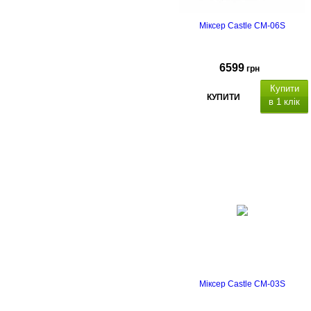
Міксер Castle CM-06S
6599
грн
Купити
КУПИТИ
в 1 клік
Міксер Castle CM-03S