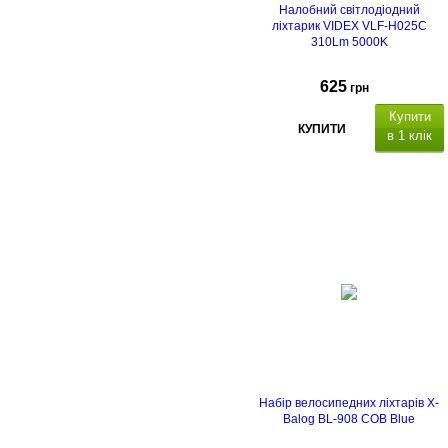
Налобний світлодіодний
ліхтарик VIDEX VLF-H025C
310Lm 5000K
625
грн
Купити
КУПИТИ
в 1 клік
Набір велосипедних ліхтарів X-
Balog BL-908 COB Blue