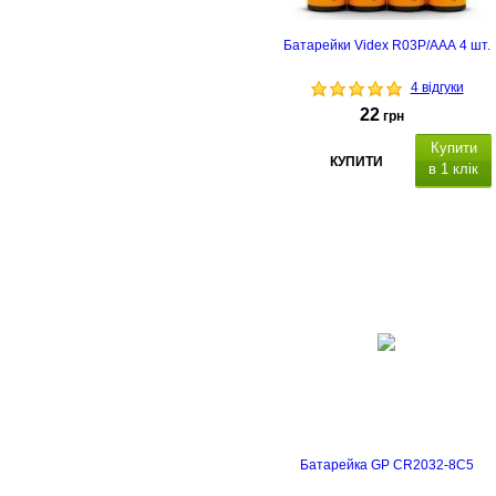
Батарейки Videx R03P/AAA 4 шт.
4 відгуки
22
грн
Купити
КУПИТИ
в 1 клік
Типорозмір: AAA (R03), кількість в
упаковці - 4 шт
Батарейка GP CR2032-8C5