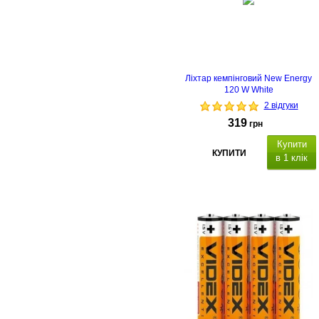
Ліхтар кемпінговий New Energy
120 W White
2 відгуки
319
грн
Купити
КУПИТИ
в 1 клік
вітловий
потік: ≈ 6800–7300 K
2400 mAh
к
ількість режимів: 5 (є
режим SOS), сонячна
батарея,
.