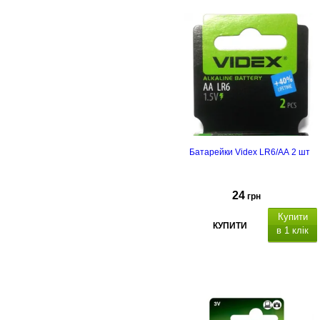
підвісний, магніт, живлення -
вбудований акумулятор, р
ежими
яскравості свічення плавно
перемикаються за допомогою
поворотного регулятора
, матеріа
корпуса: пластик,
розміри:
37.7х4х3.3 см
Батарейки Videx LR6/AA 2 шт
24
грн
Купити
КУПИТИ
в 1 клік