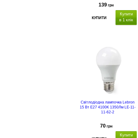
139
грн
Купити
КУПИТИ
в 1 клік
Світлодіодна лампочка Lebron
15 Вт E27 4100K 1350Лм LE-11-
11-62-2
70
грн
Купити