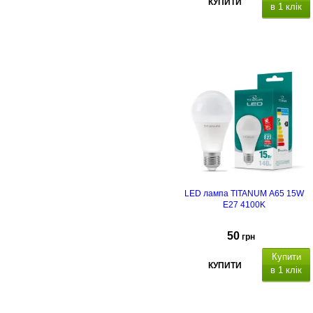
КУПИТИ
в 1 клік
Тип цоколя: LED,
solar lamp,
потужність лампи: 20 Вт, с
тупінь
вологозахисту IP:
IP65, кількість
світлодіодів: 74 x SMD LED
,
м
атеріал корпуса: пластик (ABS)
,
освітлена площа:
100-120 м2
,
світловий потік: 800 лм
, датчик
руху : 120 °, 3-5 м, ємність
акумулятора: 2400 mAh.
LED лампа TITANUM A65 15W
E27 4100K
50
грн
Купити
КУПИТИ
в 1 клік