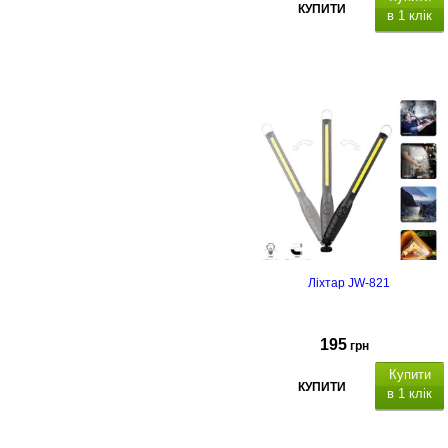
КУПИТИ
в 1 клік
Типорозмір: 6F22/9V (Крона),
кількість в упаковці - 1 шт
Ліхтар JW-821
195
грн
Купити
КУПИТИ
в 1 клік
Світлодіоди: COB, світловий потік
400-700
Lm, спосіб монтажу: