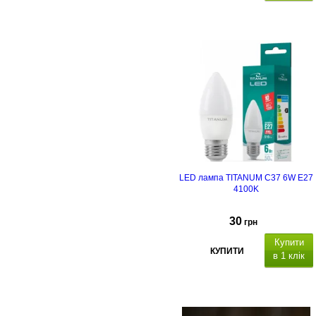
LED лампа TITANUM C37 6W E27
4100K
30
грн
Купити
КУПИТИ
в 1 клік