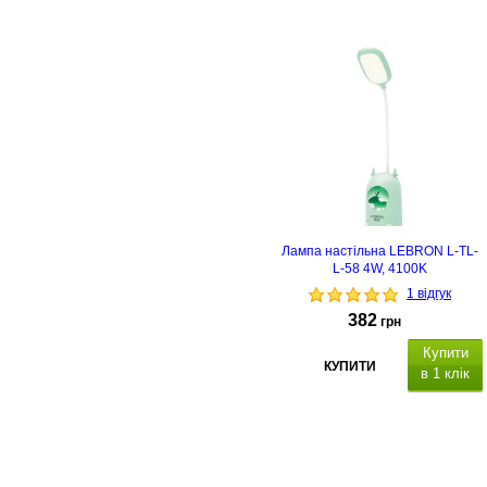
функція нічника
, розміри: 363х119.
Лампа настільна LEBRON L-TL-
L-58 4W, 4100K
1 відгук
382
грн
Купити
КУПИТИ
в 1 клік
4100K
3 режими (холодн