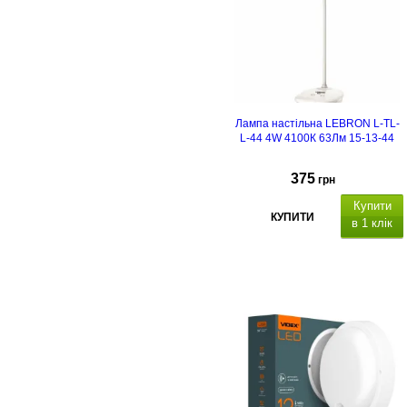
Лампа настільна LEBRON L-TL-
L-44 4W 4100К 63Лм 15-13-44
375
грн
Купити
КУПИТИ
в 1 клік
функція нічника
, розміри: 435х118.