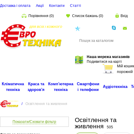
Доставка і оплата
Акції
Контакти
Статті
Порівняння
(
0
)
Список бажань
(
0
)
Вхід
(068)
001-00-02
eu
Пошук
Наша мережа магазинів
Подивитися на карті
Мій кошик
порожній
Кліматична
Краса та
Комп'ютерна
Смартфони
Аудіотехніка
Т
техніка
здоров'я
техніка
і телефони
/
Освітлення та живлення
Освітлення та
Показати/Сховати фільтр
живлення
505