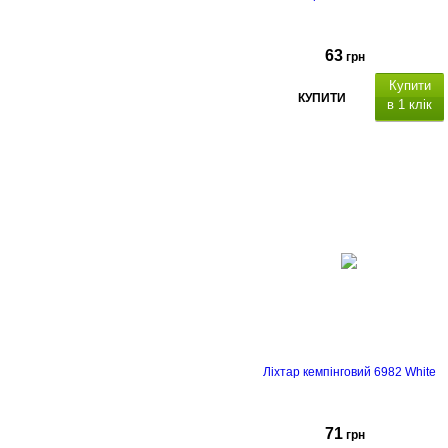
63
грн
Купити
КУПИТИ
в 1 клік
акумулятор
Ліхтар кемпінговий 6982 White
71
грн