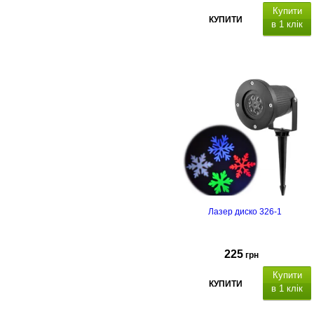
Купити
КУПИТИ
в 1 клік
,
Кріплення
на стіну, два магніти,
підвіс
3,1 х 4,1 х 0,8 см.
Лазер диско 326-1
225
грн
Купити
КУПИТИ
в 1 клік