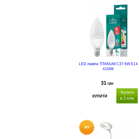
LED лампа TITANUM C37 6W E14
4100K
31
грн
Купити
КУПИТИ
в 1 клік