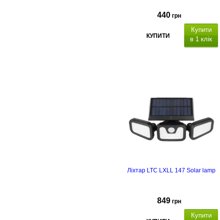
440
грн
Купити
КУПИТИ
в 1 клік
світловий потік 
500 лм
1200 мА
Ліхтар LTC LXLL 147 Solar lamp
849
грн
Купити