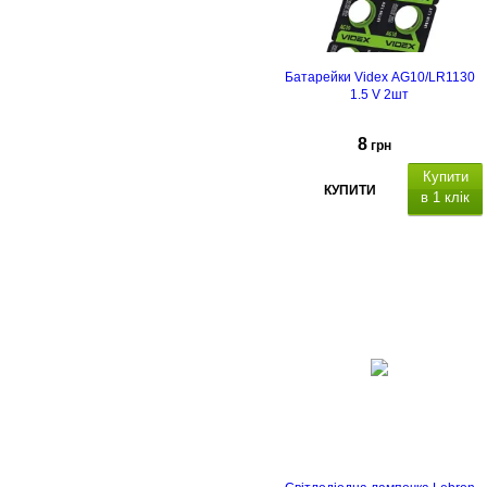
Батарейки Videx AG10/LR1130
1.5 V 2шт
8
грн
Купити
КУПИТИ
в 1 клік