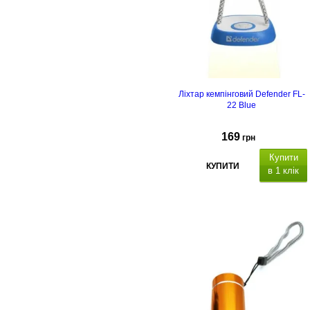
Ліхтар кемпінговий Defender FL-
22 Blue
169
грн
Купити
КУПИТИ
в 1 клік
аксимальний світловий
потік: 150 Лм, 3 режими
яскравості,
к
ількість режимів:
2,
.