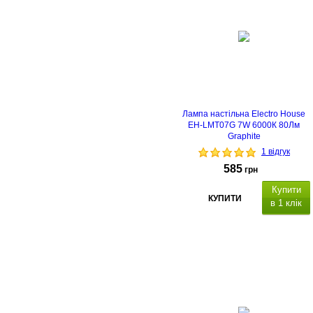
світло, тепле світло та
нейтральне біле)
Лампа настільна Electro House
EH-LMT07G 7W 6000К 80Лм
Graphite
1 відгук
585
грн
Купити
КУПИТИ
в 1 клік
3000K/4000K/6000K
інде
с кольору:
>80 Ra,
3 режими
(холодне світло, тепле світло та
нейтральне біле),