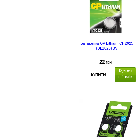
Батарейка GP Lithium CR2025
(DL2025) 3V
22
грн
Купити
КУПИТИ
в 1 клік
Типорозмір: CR2025, кількість в
упаковці - 1 шт.