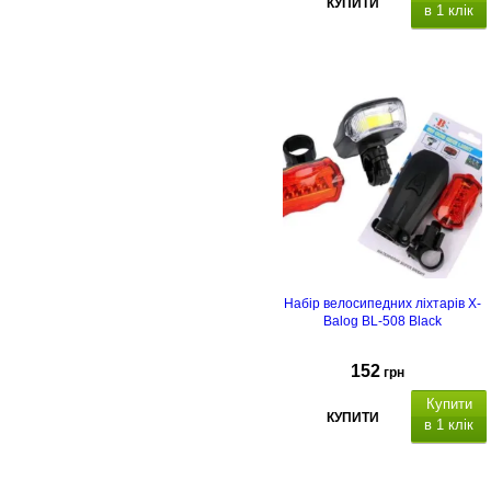
КУПИТИ
в 1 клік
1350
Набір велосипедних ліхтарів X-
Balog BL-508 Black
152
грн
Купити
КУПИТИ
в 1 клік