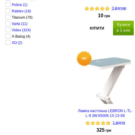
Police
(1)
3 відгуки
Rablex
(18)
10
грн
Titanum
(79)
Varta
(11)
Купити
КУПИТИ
Videx
(324)
в 1 клік
X-Balog
(4)
XO
(2)
Лампа настільна LEBRON L-TL-
L-9 3W 6500К 15-13-09
1 відгук
325
грн