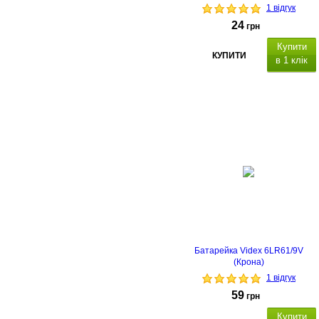
1 відгук
24
грн
Купити
КУПИТИ
в 1 клік
Типорозмір: CR2032, кількість в
упаковці - 1 шт.
Батарейка Videx 6LR61/9V
(Крона)
1 відгук
59
грн
Купити