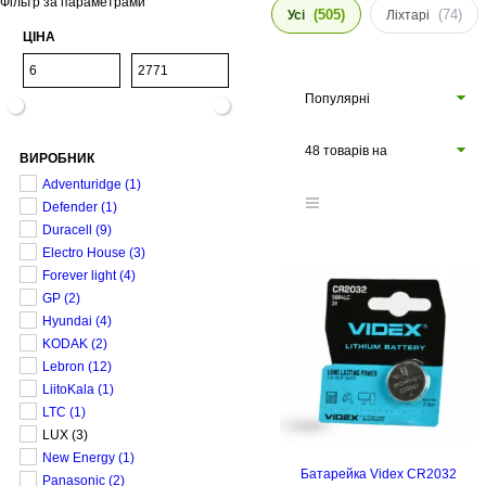
Фільтр за параметрами
(505)
(74)
Усі
Ліхтарі
ЦІНА
Популярні
48 товарів на
ВИРОБНИК
сторінці
Adventuridge
(1)
Defender
(1)
Duracell
(9)
Electro House
(3)
Forever light
(4)
GP
(2)
Hyundai
(4)
KODAK
(2)
Lebron
(12)
LiitoKala
(1)
LTC
(1)
LUX
(3)
New Energy
(1)
Батарейка Videx CR2032
Panasonic
(2)