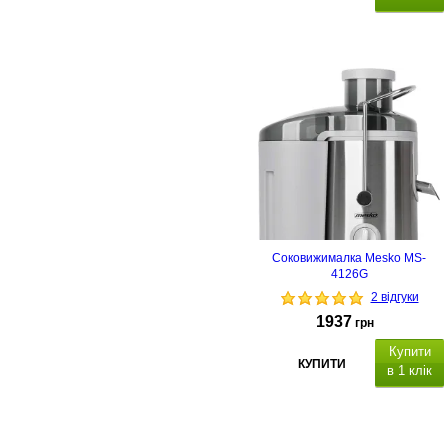
Соковижималка Mesko MS-
4126G
2 відгуки
1937
грн
Купити
КУПИТИ
в 1 клік