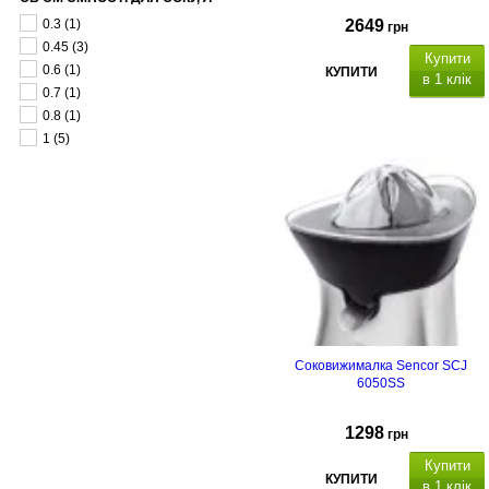
0.3
(1)
2649
грн
0.45
(3)
Купити
0.6
(1)
КУПИТИ
в 1 клік
0.7
(1)
0.8
(1)
1
(5)
Соковижималка Sencor SCJ
6050SS
1298
грн
Купити
КУПИТИ
в 1 клік