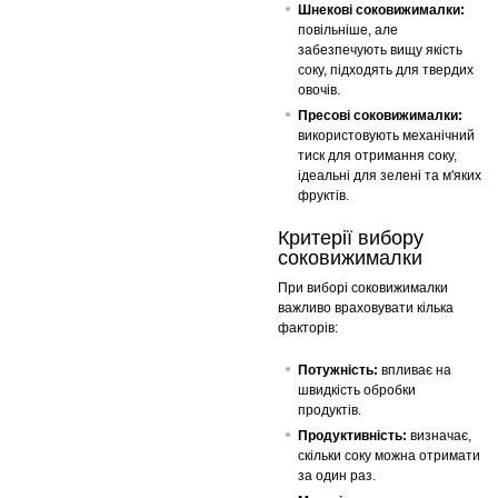
Шнекові соковижималки:
повільніше, але
забезпечують вищу якість
соку, підходять для твердих
овочів.
Пресові соковижималки:
використовують механічний
тиск для отримання соку,
ідеальні для зелені та м'яких
фруктів.
Критерії вибору
соковижималки
При виборі соковижималки
важливо враховувати кілька
факторів:
Потужність:
впливає на
швидкість обробки
продуктів.
Продуктивність:
визначає,
скільки соку можна отримати
за один раз.