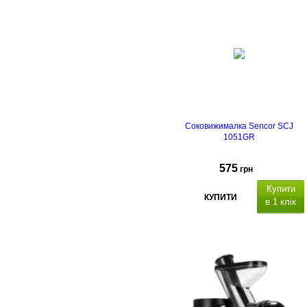
Соковижималка Sencor SCJ
1051GR
575
грн
Купити
КУПИТИ
в 1 клік