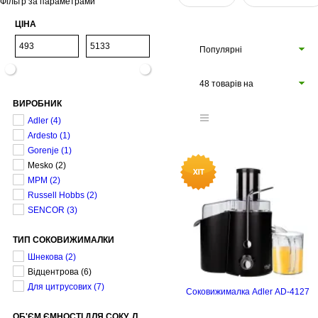
Фільтр за параметрами
ЦІНА
Популярні
48 товарів на
ВИРОБНИК
сторінці
Adler
(4)
Ardesto
(1)
Gorenje
(1)
Mesko
(2)
MPM
(2)
Russell Hobbs
(2)
SENCOR
(3)
ТИП СОКОВИЖИМАЛКИ
Шнекова
(2)
Відцентрова
(6)
Для цитрусових
(7)
Соковижималка Adler AD-4127
ОБ'ЄМ ЄМНОСТІ ДЛЯ СОКУ, Л