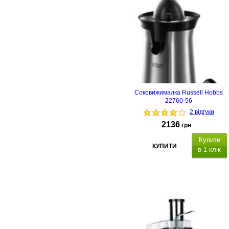
Соковижималка Russell Hobbs
22760-56
2 відгуки
2136
грн
Купити
КУПИТИ
в 1 клік