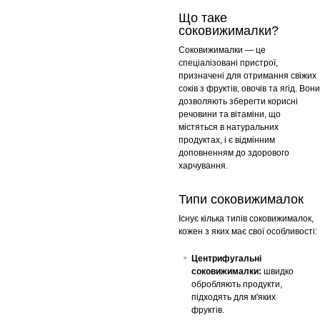
Що таке
соковижималки?
Соковижималки — це
спеціалізовані пристрої,
призначені для отримання свіжих
соків з фруктів, овочів та ягід. Вони
дозволяють зберегти корисні
речовини та вітаміни, що
містяться в натуральних
продуктах, і є відмінним
доповненням до здорового
харчування.
Типи соковижималок
Існує кілька типів соковижималок,
кожен з яких має свої особливості:
Центрифугальні
соковижималки:
швидко
обробляють продукти,
підходять для м'яких
фруктів.