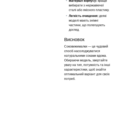
Матеріал корпусу:
краще
вибирати з нержавіючої
сталі або якісного пластику.
Легкість очищення:
деякі
моделі мають знімні
частини, що полегшують
догляд.
Висновок
Соковижималки — це чудовий
спосіб насолоджуватися
натуральними соками вдома.
Обираючи модель, звертайте
увагу на тип, потужність та інші
характеристики, щоб знайти
оптимальний варіант для своїх
потреб.