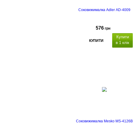
Соковижималка Adler AD-4009
576
грн
Купити
КУПИТИ
в 1 клік
Соковижималка Mesko MS-4126B