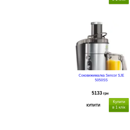
Соковижималка Sencor SJE
5050SS
5133
грн
Купити
КУПИТИ
в 1 клік