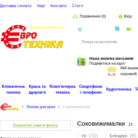
Доставка і оплата
Акції
Контакти
Статті
Порівняння
(
0
)
Вхід
(068)
001-00-02
eu
Пошук
Наша мережа магазинів
Подивитися на карті
Мій кошик
порожній
Кліматична
Краса та
Комп'ютерна
Смартфони
Аудіотехніка
Т
техніка
здоров'я
техніка
і телефони
/
Техніка для кухні
/
Соковижималки
Cоковижималки
15
Показати/Сховати фільтр
(722)
(80)
Усі
Блендери