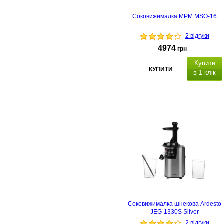
Соковижималка MPM MSO-16
2 відгуки
4974
грн
Купити
КУПИТИ
в 1 клік
Соковижималка шнекова Ardesto
JEG-1330S Silver
2 відгуки