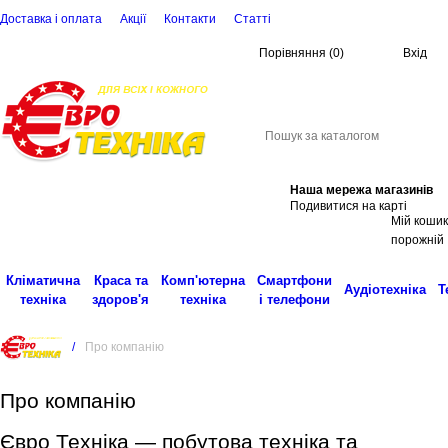
Доставка і оплата
Акції
Контакти
Статті
Порівняння
(
0
)
Вхід
(068)
001-00-02
eu
Пошук
Наша мережа магазинів
Подивитися на карті
Мій кошик
порожній
Кліматична
Краса та
Комп'ютерна
Смартфони
Аудіотехніка
Т
техніка
здоров'я
техніка
і телефони
/
Про компанію
Про компанію
Євро Техніка — побутова техніка та