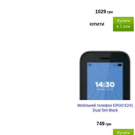
1029
грн
Купити
КУПИТИ
в 1 клік
Тип корпусу
Тип
матриці
Ємність, мА*г
Мобільний телефон ERGO E241
Dual Sim Black
749
грн
Купити