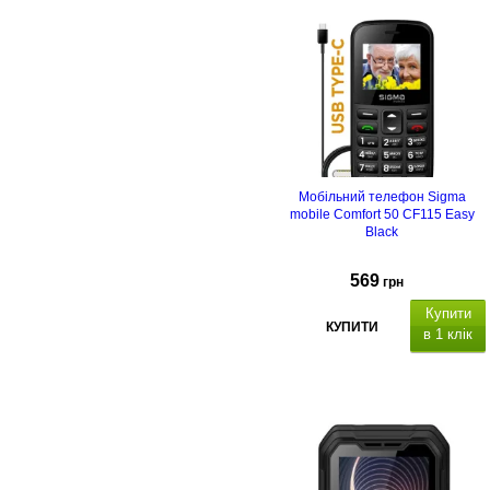
набір
8 номерів
, пам'ять
на 500
SMS
,
ліхтарик
Li-Ion, 1000 мА
Роз'єм для заряджання USB
Type C.
Мобільний телефон Sigma
mobile Comfort 50 CF115 Easy
Black
569
грн
Купити
КУПИТИ
в 1 клік
1.77" (160*128)
SC6531E
,
, ш
видкий
набір
8 номерів
, пам'ять
на 500
SMS
,
ліхтарик
Li-Ion, 1000 мА