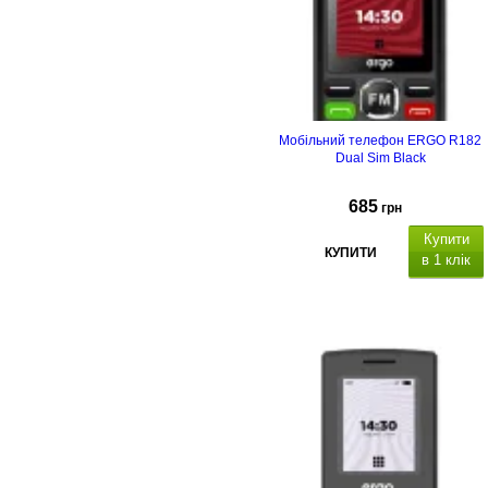
Мобільний телефон ERGO R182
Dual Sim Black
685
грн
Купити
КУПИТИ
в 1 клік
Тип корпусу
Тип
матриці
Ємність, мА*г