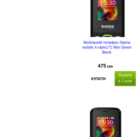
FM-радіо з
вбудованою антеною
USB Type C
Мобільний телефон Sigma
mobile X-style171 Mini Green
Black
475
грн
Купити
КУПИТИ
в 1 клік
50
контактів в телефоні, швидкий
набір,
0,3 МП
FM-радіо з
вбудованою антеною