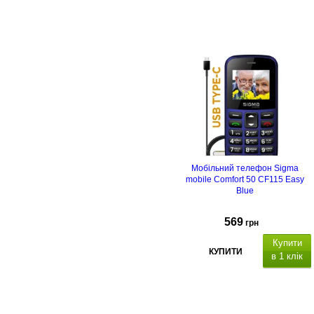
1.77" (160*128)
SC6531E
,
, ш
видкий
набір
8 номерів
, пам'ять
на 500
SMS
,
ліхтарик
Li-Ion, 1000 мА
Роз'єм для заряджання USB
Type C.
Мобільний телефон Sigma
mobile Comfort 50 CF115 Easy
Blue
569
грн
Купити
КУПИТИ
в 1 клік
1.77" (160*128)
SC6531E
,
, ш
видкий