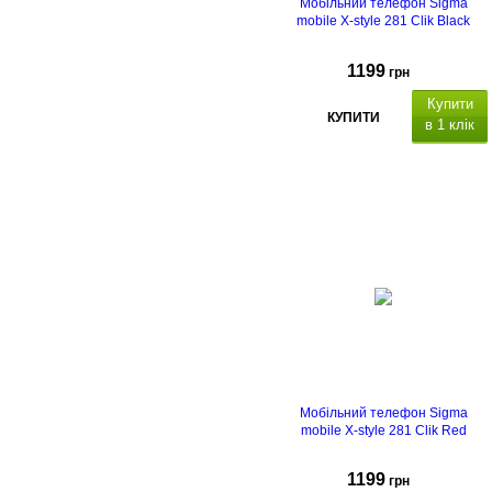
Мобільний телефон Sigma
mobile X-style 281 Clik Black
1199
грн
Купити
КУПИТИ
в 1 клік
2.8" (240*320)
,
0,3 МП
Bluetooth 3.0.
Додаткові
можливості: л
іхтарик
та
підсвічування
клавіатури.
Ємність
Li-Ion 1400
мА/
USB Typ
C.
Мобільний телефон Sigma
mobile X-style 281 Clik Red
1199
грн