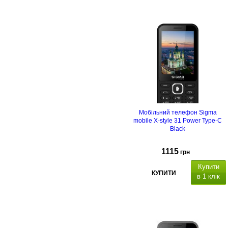
240х320, Bluetooth, USB, FM-радіо
ліхтарик, microSD до 32 Гб,
камера 0.3 Мп, акумулятор 3100
мАг, розміри 130x57x13 мм.
Мобільний телефон Sigma
mobile X-style 31 Power Type-C
Black
1115
грн
Купити
КУПИТИ
в 1 клік