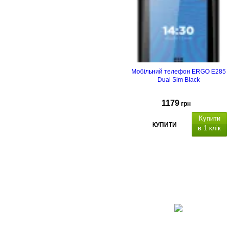
Мобільний телефон ERGO E285
Dual Sim Black
1179
грн
Купити
КУПИТИ
в 1 клік
Тип корпусу
Тип
матриці
Ємність, мА*г