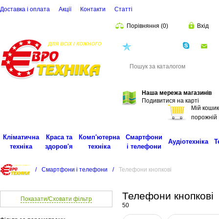
Доставка і оплата
Акції
Контакти
Статті
Порівняння
(
0
)
Вхід
(068)
001-00-02
eu
Пошук
Наша мережа магазинів
Подивитися на карті
Мій кошик
порожній
Кліматична
Краса та
Комп'ютерна
Смартфони
Аудіотехніка
Т
техніка
здоров'я
техніка
і телефони
/
Смартфони і телефони
/
Телефони кнопкові
Телефони кнопкові
Показати/Сховати фільтр
50