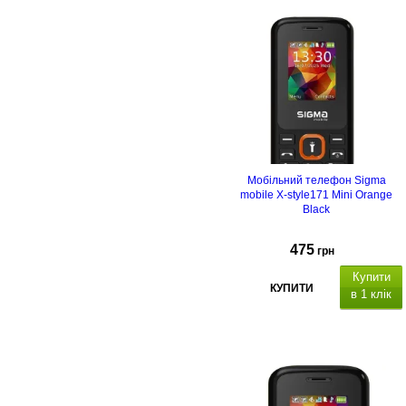
Мобільний телефон Sigma
mobile X-style171 Mini Orange
Black
475
грн
Купити
КУПИТИ
в 1 клік
50
контактів в телефоні, швидкий
набір,
0,3 МП