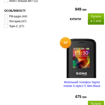
4000 і більше мА·г
(2)
949
грн
ОСОБЛИВОСТІ
Купити
FM-радіо
(44)
КУПИТИ
в 1 клік
Ліхтарик
(47)
Type-C
(27)
Мобільний телефон Sigma
mobile X-style171 Mini Black
475
грн
Купити