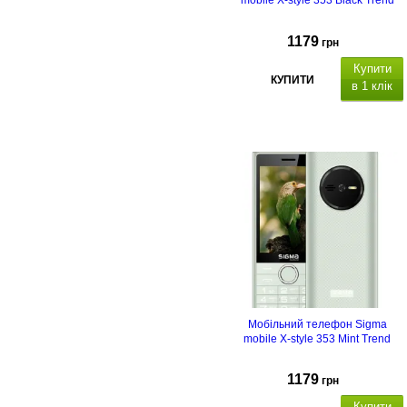
mobile X-style 353 Black Trend
1179
грн
Купити
КУПИТИ
в 1 клік
Дисплей 3.5 "
(до 3
ГБ)
телефонна книга
на
1000 контактів в телефоні, 50
контактів на карті
пам'яті,
картинка та мелодія для
контакту.
Мобільний телефон Sigma
mobile X-style 353 Mint Trend
1179
грн
Купити