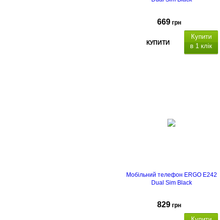
669
грн
Купити
КУПИТИ
в 1 клік
Тип корпусу
Тип
матриці
Ємність, мА*г
Мобільний телефон ERGO E242
Dual Sim Black
829
грн
Купити