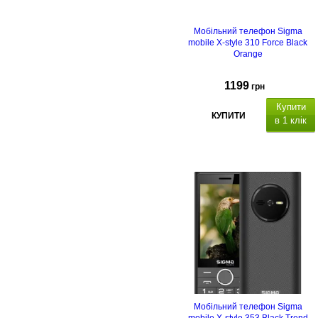
Мобільний телефон Sigma
mobile X-style 310 Force Black
Orange
1199
грн
Купити
КУПИТИ
в 1 клік
функція
OTG
Органайзер
:
будильник
калькулятор,
календар.
Мобільний телефон Sigma