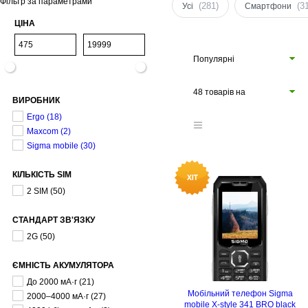
Фільтр за параметрами
(281)
(3
Усі
Смартфони
ЦІНА
Популярні
48 товарів на
ВИРОБНИК
сторінці
Ergo
(18)
Maxcom
(2)
Sigma mobile
(30)
КІЛЬКІСТЬ SIM
2 SIM
(50)
СТАНДАРТ ЗВ'ЯЗКУ
2G
(50)
ЄМНІСТЬ АКУМУЛЯТОРА
До 2000 мА·г
(21)
Мобільний телефон Sigma
2000–4000 мА·г
(27)
mobile X-style 341 BRO black