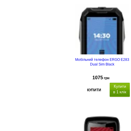
Мобільний телефон ERGO E283
Dual Sim Black
1075
грн
Купити
КУПИТИ
в 1 клік
Тип корпусу
Тип
матриці
Ємність, мА*г