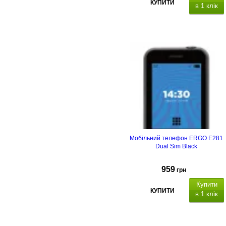
КУПИТИ
в 1 клік
Тип корпусу
Тип
матриці
Ємність, мА*г
Мобільний телефон ERGO E281
Dual Sim Black
959
грн
Купити
КУПИТИ
в 1 клік
Тип корпусу
Тип
матриці
Ємність, мА*г