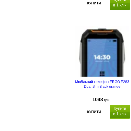
КУПИТИ
в 1 клік
Тип корпусу
Тип
матриці
Ємність, мА*г
Мобільний телефон ERGO E283
Dual Sim Black orange
1048
грн
Купити
КУПИТИ
в 1 клік
Тип корпусу
Тип
матриці
Ємність, мА*г