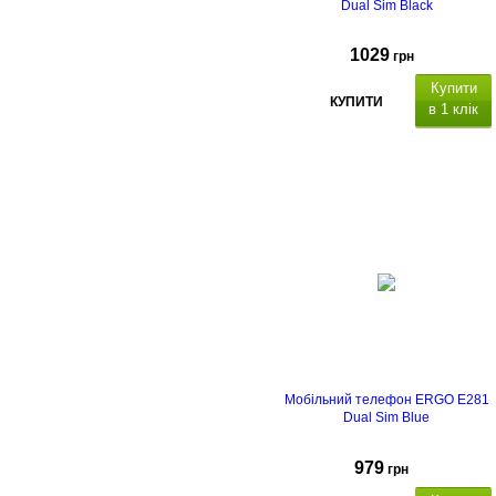
Dual Sim Black
1029
грн
Купити
КУПИТИ
в 1 клік
Тип корпусу
Тип
матриці
Ємність, мА*г
Мобільний телефон ERGO E281
Dual Sim Blue
979
грн