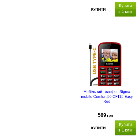
Купити
КУПИТИ
в 1 клік
2.8" (240*320)
,
0,3 МП
Bluetooth 3.0.
Додаткові
можливості: л
іхтарик
та
підсвічування
клавіатури.
Ємність
Li-Ion 1400
мА/
USB Typ
C.
Мобільний телефон Sigma
mobile Comfort 50 CF115 Easy
Red
569
грн
Купити
КУПИТИ
в 1 клік