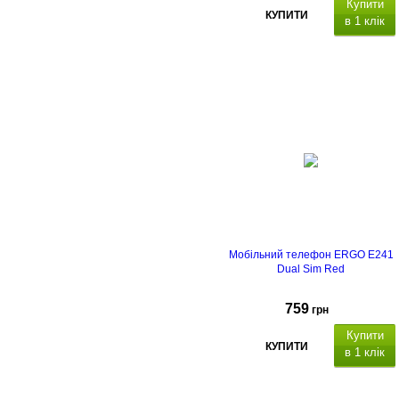
Купити
КУПИТИ
в 1 клік
Тип корпусу
Тип
матриці
Ємність, мА*г
Мобільний телефон ERGO E241
Dual Sim Red
759
грн
Купити
КУПИТИ
в 1 клік