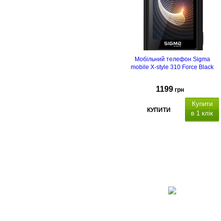
Роз'єм для заряджання USB
Type C.
Мобільний телефон Sigma
mobile X-style 310 Force Black
1199
грн
Купити
КУПИТИ
в 1 клік
функція
OTG
Органайзер
:
будильник
калькулятор,
календар.