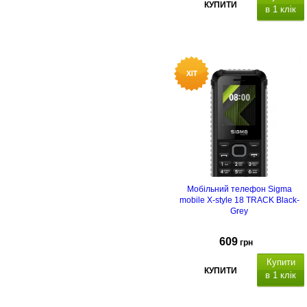
КУПИТИ
в 1 клік
50
контактів в телефоні, швидкий
набір,
0,3 МП
FM-радіо з
вбудованою антеною
USB Type C
Мобільний телефон Sigma
mobile X-style 18 TRACK Black-
Grey
609
грн
Купити
КУПИТИ
в 1 клік