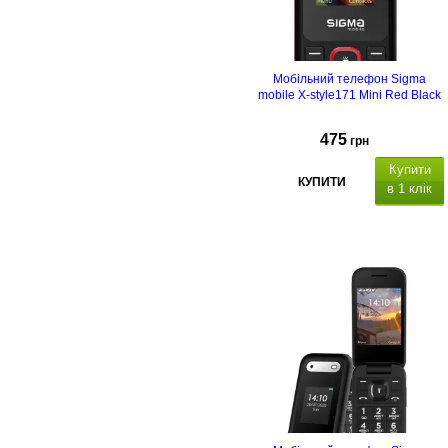
USB Type C
Мобільний телефон Sigma
mobile X-style171 Mini Red Black
475
грн
Купити
КУПИТИ
в 1 клік
50
контактів в телефоні, швидкий
набір,
0,3 МП
FM-радіо з
вбудованою антеною
USB Type C