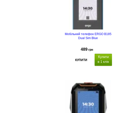
Мобільний телефон ERGO B185
Dual Sim Blue
489
грн
Купити
КУПИТИ
в 1 клік
Тип корпусу
Тип
матриці
Ємність, мА*г