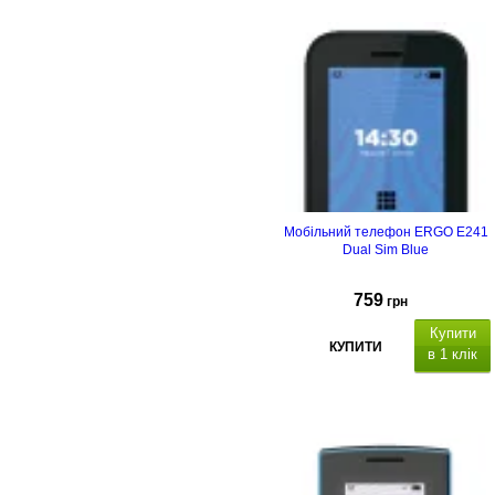
Мобільний телефон ERGO E241
Dual Sim Blue
759
грн
Купити
КУПИТИ
в 1 клік
Тип корпусу
Тип
матриці
Ємність, мА*г