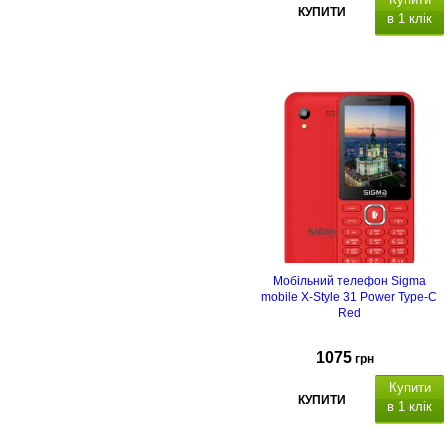
КУПИТИ
в 1 клік
Дисплей 3.5 "
(до 3
ГБ)
телефонна книга
на
1000 контактів в телефоні, 50
контактів на карті
пам'яті,
картинка та мелодія для
контакту.
Мобільний телефон Sigma
mobile X-Style 31 Power Type-C
Red
1075
грн
Купити
КУПИТИ
в 1 клік
Дисплей 2.8 ", роздільна здатніст