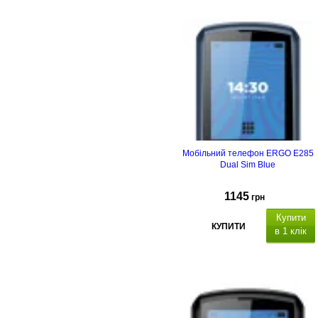
Мобільний телефон ERGO E285
Dual Sim Blue
1145
грн
Купити
КУПИТИ
в 1 клік
Тип корпусу
Тип
матриці
Ємність, мА*г