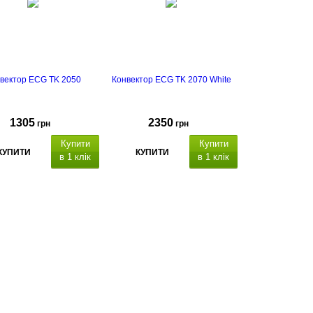
колесах).
Термін гарантії - 2 роки
вектор ECG TK 2050
Конвектор ECG TK 2070 White
1305
2350
грн
грн
Купити
Купити
КУПИТИ
КУПИТИ
в 1 клік
в 1 клік
термін
гарантії - 2 роки
термін гарантії - 2 роки