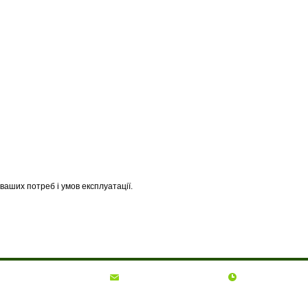
ваших потреб і умов експлуатації.
(068)
001-00-02
euro.technika.ua@gmail.com
Пн-Пт 10:00-18:00