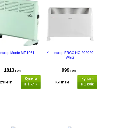
ектор Monte MT-1061
Конвектор ERGO HC-202020
White
1813
999
грн
грн
Купити
Купити
КУПИТИ
КУПИТИ
в 1 клік
в 1 клік
корпусу:
метал
Рекомендована площа
приміщення
до 20
м.кв.
Габарити
425 х 580 х 175 (на