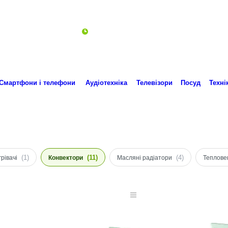
Пн-Пт 10:00-18:00
ro.technika.ua@gmail.com
Смартфони і телефони
Аудіотехніка
Телевізори
Посуд
Техні
(1)
(11)
(4)
рівачі
Конвектори
Масляні радіатори
Теплове