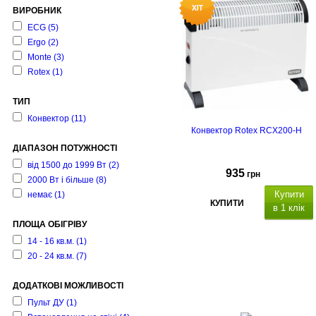
ВИРОБНИК
ECG
(5)
Ergo
(2)
Monte
(3)
Rotex
(1)
ТИП
Конвектор
(11)
Конвектор Rotex RCX200-H
ДІАПАЗОН ПОТУЖНОСТІ
від 1500 до 1999 Вт
(2)
935
грн
2000 Вт і більше
(8)
Купити
немає
(1)
КУПИТИ
в 1 клік
ПЛОЩА ОБІГРІВУ
14 - 16 кв.м.
(1)
20 - 24 кв.м.
(7)
ДОДАТКОВІ МОЖЛИВОСТІ
Пульт ДУ
(1)