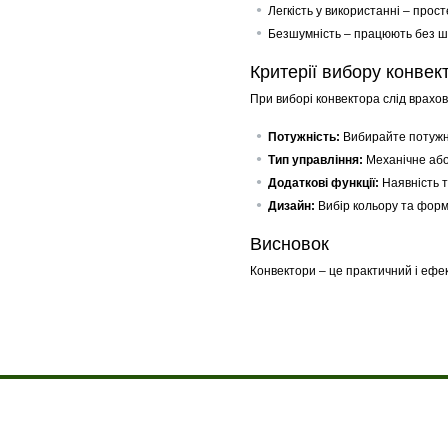
Легкість у використанні – прос
Безшумність – працюють без шу
Критерії вибору конвек
При виборі конвектора слід врахов
Потужність:
Вибирайте потужні
Тип управління:
Механічне або
Додаткові функції:
Наявність т
Дизайн:
Вибір кольору та форми
Висновок
Конвектори – це практичний і ефек
Про компанію
Доставка і оплата
Акції
Контакти