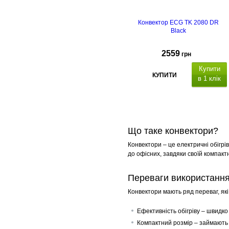
Конвектор ECG TK 2080 DR
Black
2559
грн
Купити
КУПИТИ
в 1 клік
таймер
Що таке конвектори?
пульт
Конвектори – це електричні обігрі
термін гарантії - 2 роки
до офісних, завдяки своїй компакт
Переваги використання
Конвектори мають ряд переваг, які
Ефективність обігріву – швидко 
Компактний розмір – займають м