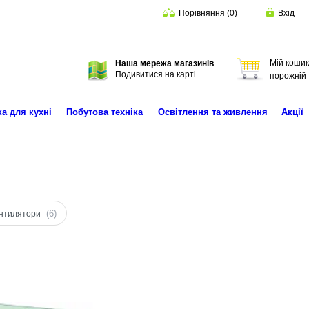
Порівняння
(
0
)
Вхід
Мій кошик
Наша мережа магазинів
Пошук
Подивитися на карті
порожній
ка для кухні
Побутова техніка
Освітлення та живлення
Акції
(6)
нтилятори