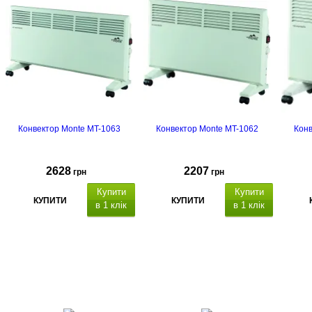
Конвектор Monte MT-1063
Конвектор Monte MT-1062
Конв
2628
2207
грн
грн
Купити
Купити
КУПИТИ
КУПИТИ
в 1 клік
в 1 клік