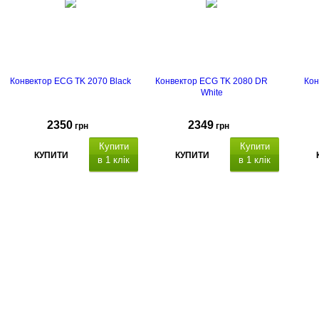
Конвектор ECG TK 2070 Black
Конвектор ECG TK 2080 DR
Кон
White
2350
2349
грн
грн
Купити
Купити
КУПИТИ
КУПИТИ
в 1 клік
в 1 клік
таймер
пульт
термін гарантії - 2 роки
термін
гарантії - 2 роки