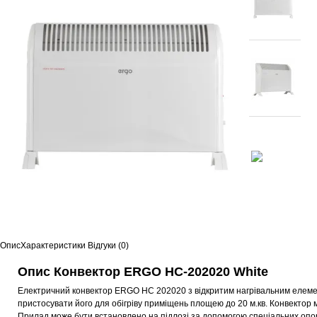
Опис
Характеристики
Відгуки (0)
Опис Конвектор ERGO HC-202020 White
Електричний конвектор ERGO HC 202020 з відкритим нагрівальним елемент
пристосувати його для обігріву приміщень площею до 20 м.кв. Конвектор
Прилад може бути встановлено на підлозі за допомогою спеціальних опор, 