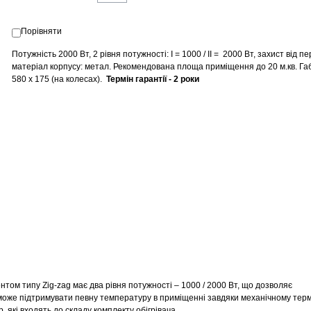
Порівняти
Потужність 2000 Вт, 2 рівня потужності: I = 1000 / II = 2000 Вт, захист від пе
матеріал
корпусу: метал
.
Рекомендована площа приміщення
до 20 м.кв.
Га
580 х 175 (на колесах).
Термін гарантії - 2 роки
ом типу Zig-zag має два рівня потужності – 1000 / 2000 Вт, що дозволяє
 може підтримувати певну температуру в приміщенні завдяки механічному терм
які входять до складу комплекту обігрівача.