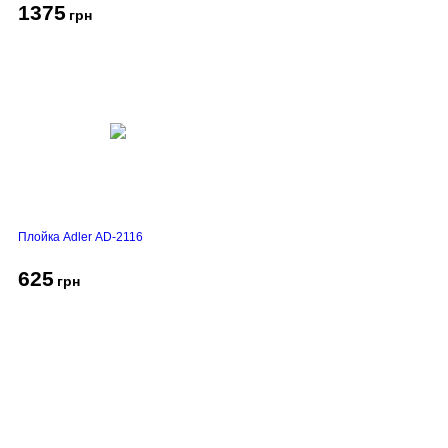
1375
грн
Плойка Adler AD-2116
625
грн
Про компанію
Доставка і оплата
Акції
Контакти