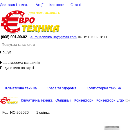
Доставка і оплата
Акції
Контакти
Статті
(068)
001-00-02
euro.technika.ua@gmail.com
Пн-Пт 10:00-18:00
Пошук
Наша мережа магазинів
Подивитися на карті
Кліматична техніка
Краса та здоров'я
Комп'ютерна техніка
Кліматична техніка
Обігрівачі
Конвектори
Конвектори Ergo
Ко
Код:
HC-202020
1 оцінка