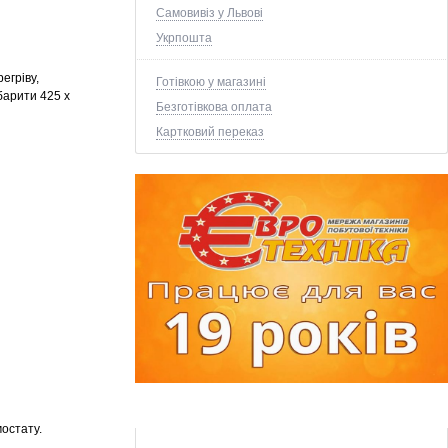
Самовивіз у Львові
Укрпошта
регріву,
Готівкою у магазині
барити
425 х
Безготівкова оплата
Картковий переказ
остату.