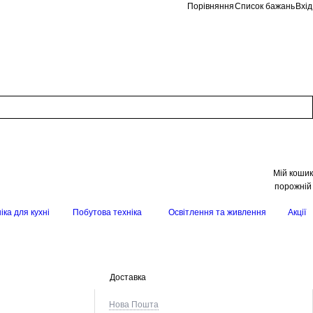
Порівняння
Список бажань
Вхід
Мій кошик
порожній
іка для кухні
Побутова техніка
Освітлення та живлення
Акції
Доставка
Нова Пошта