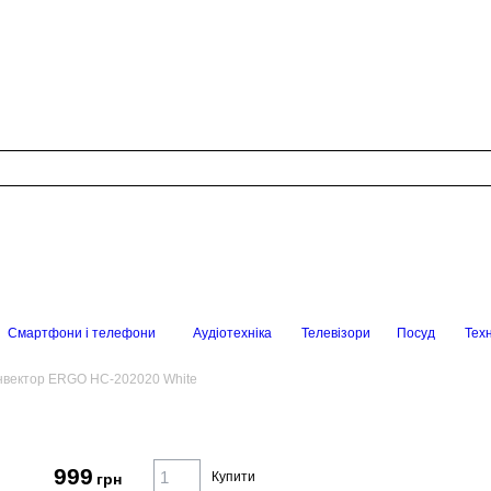
Смартфони і телефони
Аудіотехніка
Телевізори
Посуд
Техн
нвектор ERGO HC-202020 White
999
Купити
грн