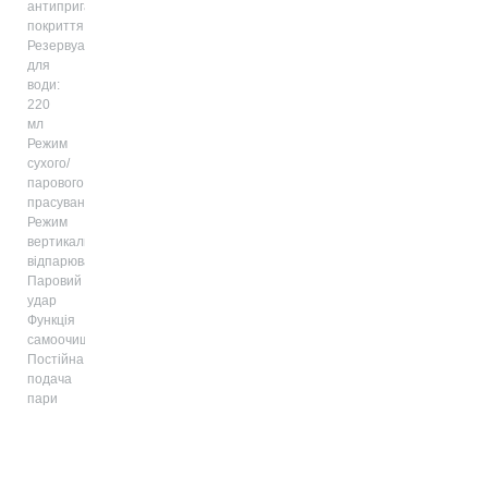
антипригарне
покриття
Резервуар
для
води:
220
мл
Режим
сухого/
парового
прасування
Режим
вертикального
відпарювання
Паровий
удар
Функція
самоочищення
Постійна
подача
пари