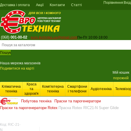
Порівняння
Вхід
Доставка і оплата
Акції
Контакти
Статті
(068)
001-00-02
euro.technika.ua@gmail.com
Пн-Пт 10:00-18:00
Пошук
Наша мережа магазинів
Подивитися на карті
Мій кошик
порожній
Краса
Кліматична
Комп'ютерна
Смартфони
та
Аудіотехніка
Телевізо
техніка
техніка
і телефони
здоров'я
Побутова техніка
Праски та парогенератори
Праски та парогенератори Rotex
Праска Rotex RIC21-N Super Glide
Доставка
Код:
RIC-21-
N