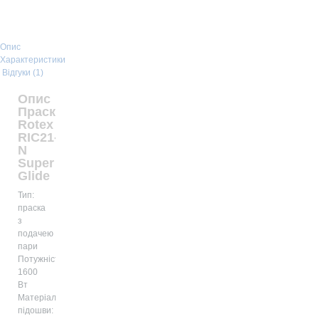
Опис
Характеристики
Відгуки (1)
Опис
Праска
Rotex
RIC21-
N
Super
Glide
Тип:
праска
з
подачею
пари
Потужність:
1600
Вт
Матеріал
підошви: