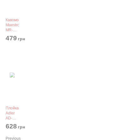
Кавомолка
Maestro
MR-
450
479
грн
Grey
Плойка
Adler
AD-
2116
628
грн
Previous