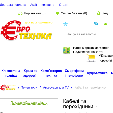
Доставка і оплата
Акції
Контакти
Статті
Порівняння
(
0
)
Список бажань
(
0
)
Вхід
(068)
001-00-02
eu
Пошук
Наша мережа магазинів
Подивитися на карті
Мій кошик
порожній
Кліматична
Краса та
Комп'ютерна
Смартфони
Аудіотехніка
Т
техніка
здоров'я
техніка
і телефони
/
Телевізори
/
Аксесуари для TV
/
Кабелі та перехідники
Кабелі та
Показати/Сховати фільтр
перехідники
1