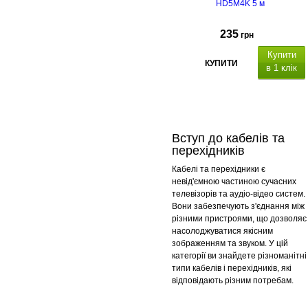
HD5M4K 5 м
235
грн
Купити
КУПИТИ
в 1 клік
Вступ до кабелів та
перехідників
Кабелі та перехідники є
невід'ємною частиною сучасних
телевізорів та аудіо-відео систем.
Вони забезпечують з'єднання між
різними пристроями, що дозволяє
насолоджуватися якісним
зображенням та звуком. У цій
категорії ви знайдете різноманітні
типи кабелів і перехідників, які
відповідають різним потребам.