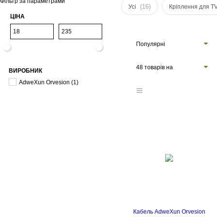
Фільтр за параметрами
(16)
Усі
Кріплення для T
ЦІНА
Популярні
48 товарів на
ВИРОБНИК
сторінці
AdweXun Orvesion
(1)
Кабель AdweXun Orvesion