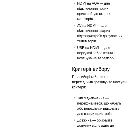
HDMI на VGA — для
підключення нових
пристроїв до старих
моніторів.
AV на HDMI — для
підключення старих
відеопристроїв до сучасних
телевізорів.
USB на HDMI — для
передачі зображення з
ноутбука на телевізор.
Критерії вибору
При виборі кабелів та
перехідників враховуйте наступні
критерії:
Тип підключення —
переконайтеся, що кабель
або перехідник підходить
для ваших пристроїв.
Довжина — обирайте
довжину відповідно до