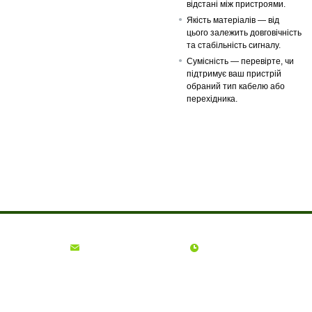
відстані між пристроями.
Якість матеріалів — від
цього залежить довговічність
та стабільність сигналу.
Сумісність — перевірте, чи
підтримує ваш пристрій
обраний тип кабелю або
перехідника.
Про компанію
Доставка і оплата
Акції
Контакти
(068)
001-00-02
euro.technika.ua@gmail.com
Пн-Пт 10:00-18:00
© Інтернет-магазин Євро Техніка, 2006 - 2026
ФОП Гадиняк Ольга Богданівна | ІПН: 2745415600 | Офіс: м. Львів, вул.
Окружна, 33