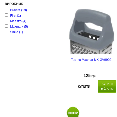
ВИРОБНИК
Bravira
(19)
First
(1)
Maestro
(4)
Maxmark
(5)
Smile
(1)
Тертка Maxmar MK-GV9902
125
грн
Купити
КУПИТИ
в 1 клік
Тертка багатофункціональна