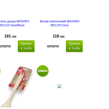
обна дошка BRAVIRA
Вінчик нейлоновий BRAVIRA
R2210 Grey/Black
BR1255 Grey
181
116
грн
грн
Купити
Купити
КУПИТИ
КУПИТИ
в 1 клік
в 1 клік