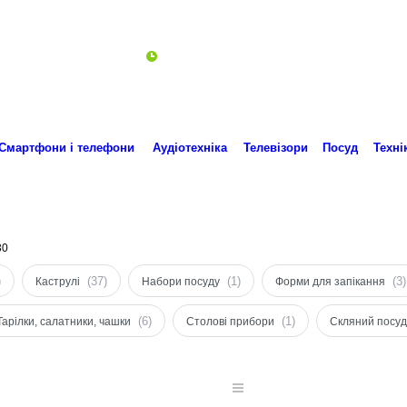
Пн-Пт 10:00-18:00
ro.technika.ua@gmail.com
Смартфони і телефони
Аудіотехніка
Телевізори
Посуд
Техні
30
)
(37)
(1)
(3)
Каструлі
Набори посуду
Форми для запікання
(6)
(1)
Тарілки, салатники, чашки
Столові прибори
Скляний посуд