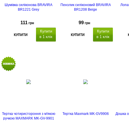
Шумівка силіконова BRAVIRA
Пензлик силіконовий BRAVIRA
Лопа
BR1221 Grey
BR1208 Beige
111
99
грн
грн
Купити
Купити
КУПИТИ
КУПИТИ
в 1 клік
в 1 клік
Тертка чотиристороння з м'якою
Тертка Maxmark MK-GV9906
Дошка о
ручкою MAXMARK MK-GV-9901