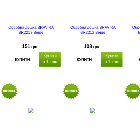
Обробна дошка BRAVIRA
Обробна дошка BRAVIRA
Обр
BR2213 Beige
BR2212 Beige
B
151
108
грн
грн
Купити
Купити
КУПИТИ
КУПИТИ
в 1 клік
в 1 клік