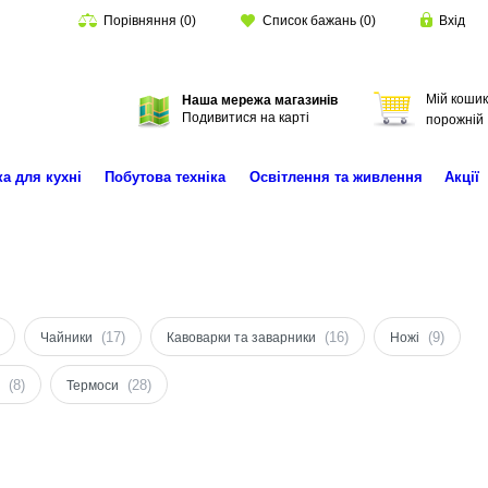
Порівняння
(
0
)
Список бажань
(
0
)
Вхід
Мій кошик
Наша мережа магазинів
Пошук
Подивитися на карті
порожній
ка для кухні
Побутова техніка
Освітлення та живлення
Акції
(17)
(16)
(9)
Чайники
Кавоварки та заварники
Ножі
(8)
(28)
Термоси