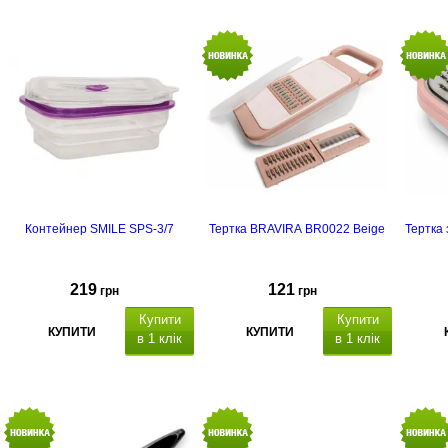
Контейнер SMILE SPS-3/7
Тертка BRAVIRA BR0022 Beige
Тертка
219
121
грн
грн
Купити
Купити
КУПИТИ
КУПИТИ
в 1 клік
в 1 клік
країна-
виробник: Польща