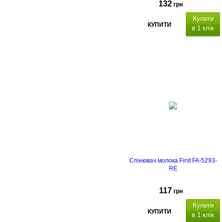
132
грн
Купити
КУПИТИ
в 1 клік
Спінювач молока First FA-5293-
RE
117
грн
Купити
КУПИТИ
в 1 клік