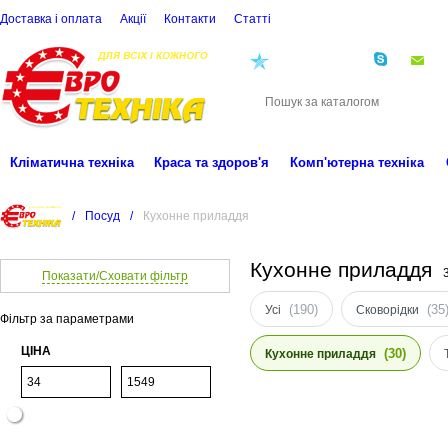
Доставка і оплата
Акції
Контакти
Статті
(068)
001-00-02
eu
Кліматична техніка
Краса та здоров'я
Комп'ютерна техніка
/
Посуд
/
Кухонне приладдя
Кухонне приладдя
Показати/Сховати фільтр
(190)
(35
Усі
Сковорідки
Фільтр за параметрами
ЦІНА
(30)
Кухонне приладдя