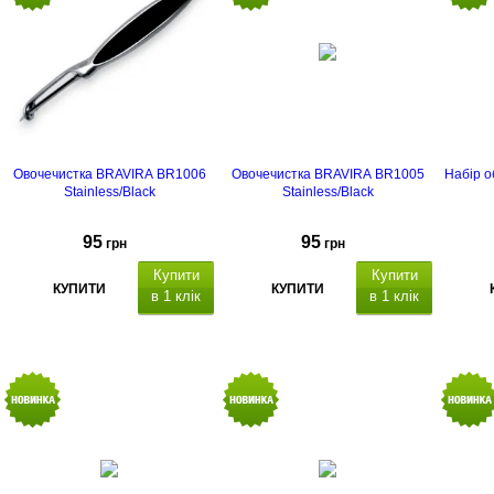
Овочечистка BRAVIRA BR1006
Овочечистка BRAVIRA BR1005
Набір 
Stainless/Black
Stainless/Black
95
95
грн
грн
Купити
Купити
КУПИТИ
КУПИТИ
в 1 клік
в 1 клік