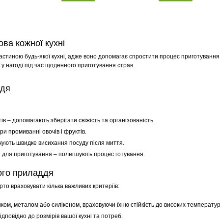
ва кожної кухні
стиною будь-якої кухні, адже воно допомагає спростити процес приготування їж
ь у нагоді під час щоденного приготування страв.
ддя
ів – допомагають зберігати свіжість та організованість.
ри промиванні овочів і фруктів.
ують швидке висихання посуду після миття.
и для приготування – полегшують процес готування.
ного приладдя
то враховувати кілька важливих критеріїв:
ом, металом або силіконом, враховуючи їхню стійкість до високих температур
дповідно до розмірів вашої кухні та потреб.