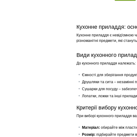
Кухонне приладдя: осно
Кухонне приладдя є невід'ємною ча
різноманітні предмети, які станут
Види кухонного прила
До кухонного приладдя належать:
Ємності для зберігання продукт
Друшляки та сита – незамінні п
Сушарки для посуду – забезпеч
Лопатки, ложки та інші прилад
Критерії вибору кухон
При виборі кухонного приладдя вар
Матеріал:
обирайте між пластик
Розмір:
підбирайте предмети ві