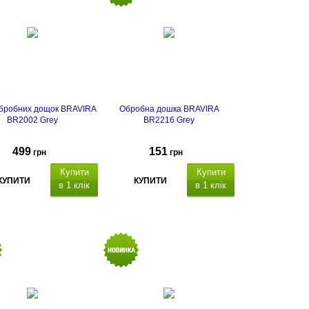
обробних дощок BRAVIRA
Обробна дошка BRAVIRA
BR2002 Grey
BR2216 Grey
499
151
грн
грн
Купити
Купити
КУПИТИ
КУПИТИ
в 1 клік
в 1 клік