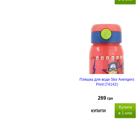
Пляшка для води Stor Avengers
Print (74142)
269
грн
Купити
КУПИТИ
в 1 клік
Об'єм 510 мл, розміри: 17.5 x 7.5 
7.5 см. М
атеріал колби: пластик,
матеріал кришки: пластик.