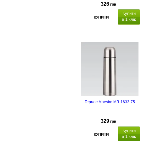
326
грн
Купити
КУПИТИ
в 1 клік
Ємкість 0.75 л, екологічно чисті
матеріали
Термос Maestro MR-1633-75
329
грн
Купити
КУПИТИ
в 1 клік