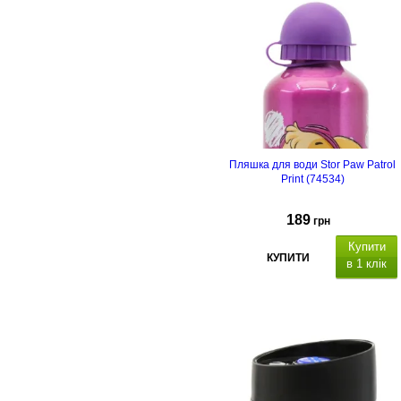
Пляшка для води Stor Paw Patrol
Print (74534)
189
грн
Купити
КУПИТИ
в 1 клік
Об'єм 400 мл, розміри:
14,5х6,6х6,6см. М
атеріал колби:
нержавіюча сталь,
матеріал кришки: пластик.