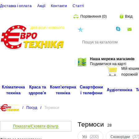
Доставка і оплата
Акції
Контакти
Статті
Порівняння
(
0
)
Вхід
(068)
001-00-02
eu
Пошук
Наша мережа магазинів
Подивитися на карті
Мій кошик
порожній
Кліматична
Краса та
Комп'ютерна
Смартфони
Аудіотехніка
Т
техніка
здоров'я
техніка
і телефони
/
Посуд
/
Термоси
Термоси
28
Показати/Сховати фільтр
(200)
(37
Усі
Сковорідки