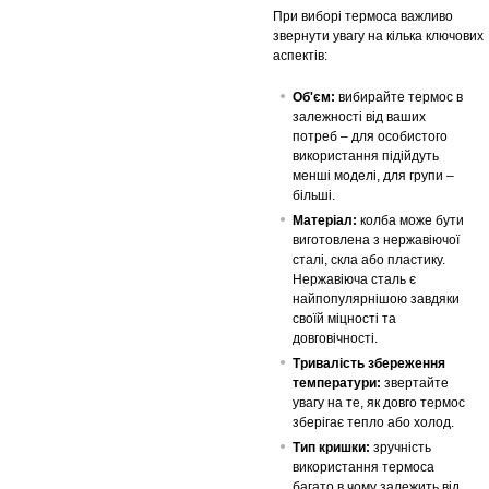
При виборі термоса важливо
звернути увагу на кілька ключових
аспектів:
Об'єм:
вибирайте термос в
залежності від ваших
потреб – для особистого
використання підійдуть
менші моделі, для групи –
більші.
Матеріал:
колба може бути
виготовлена з нержавіючої
сталі, скла або пластику.
Нержавіюча сталь є
найпопулярнішою завдяки
своїй міцності та
довговічності.
Тривалість збереження
температури:
звертайте
увагу на те, як довго термос
зберігає тепло або холод.
Тип кришки:
зручність
використання термоса
багато в чому залежить від