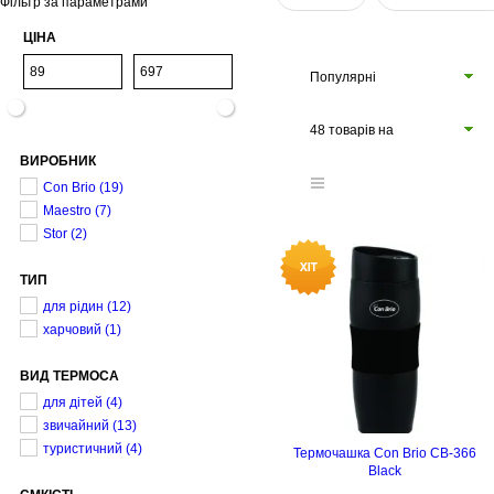
Фільтр за параметрами
ЦІНА
Популярні
48 товарів на
ВИРОБНИК
сторінці
Con Brio
(19)
Maestro
(7)
Stor
(2)
ТИП
для рідин
(12)
харчовий
(1)
ВИД ТЕРМОСА
для дітей
(4)
звичайний
(13)
туристичний
(4)
Термочашка Con Brio CB-366
Black