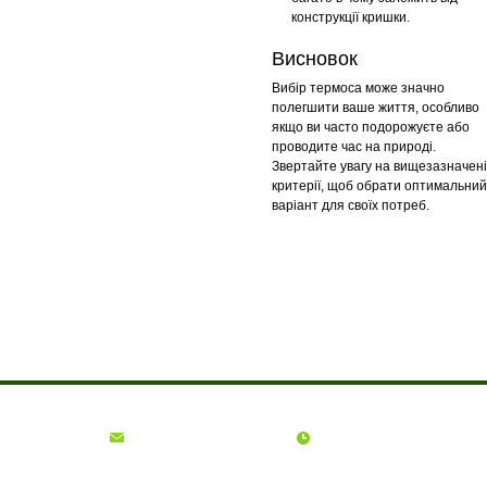
конструкції кришки.
Висновок
Вибір термоса може значно
полегшити ваше життя, особливо
якщо ви часто подорожуєте або
проводите час на природі.
Звертайте увагу на вищезазначені
критерії, щоб обрати оптимальний
варіант для своїх потреб.
Про компанію
Доставка і оплата
Акції
Контакти
(068)
001-00-02
euro.technika.ua@gmail.com
Пн-Пт 10:00-18:00