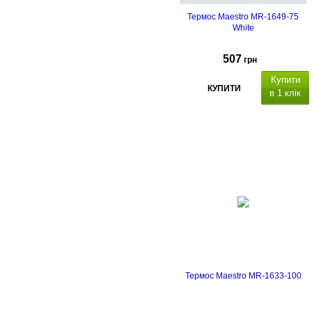
Термос Maestro MR-1649-75
White
507
грн
Купити
КУПИТИ
в 1 клік
750 мл
Висота: 16,5 см, д
іаметр: 1
см.
Термос Maestro MR-1633-100