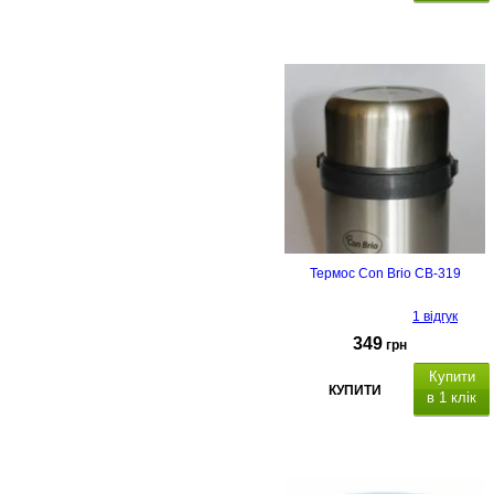
Ємкість 0.75 л, екологічно чисті
матеріали, чохол в комплекті
Термос Con Brio CB-319
1 відгук
349
грн
Купити
КУПИТИ
в 1 клік