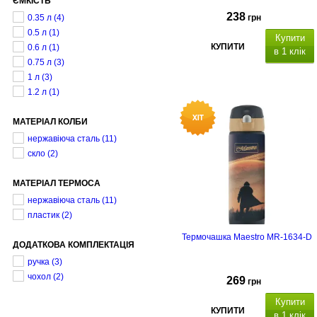
ЄМКІСТЬ
238
0.35 л
(4)
грн
0.5 л
(1)
Купити
КУПИТИ
0.6 л
(1)
в 1 клік
0.75 л
(3)
1 л
(3)
1.2 л
(1)
МАТЕРІАЛ КОЛБИ
нержавіюча сталь
(11)
скло
(2)
МАТЕРІАЛ ТЕРМОСА
нержавіюча сталь
(11)
пластик
(2)
Термочашка Maestro MR-1634-D
ДОДАТКОВА КОМПЛЕКТАЦІЯ
ручка
(3)
чохол
(2)
269
грн
Купити
КУПИТИ
в 1 клік