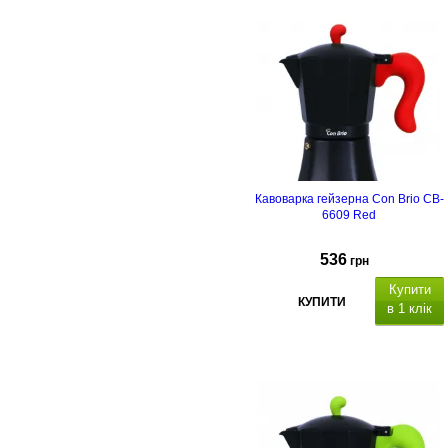
Soft Touch
Кавоварка гейзерна Con Brio CB-
6609 Red
536
грн
Купити
КУПИТИ
в 1 клік