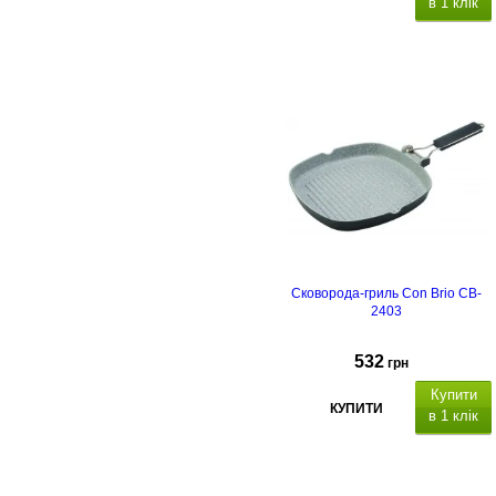
в 1 клік
Сковорода-гриль Con Brio CB-
2403
532
грн
Купити
КУПИТИ
в 1 клік