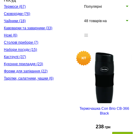
Посуд
Термоси
(67)
Популярні
Сковорідки
(76)
Чайники
(18)
48 товарів на
Кавоварки та заварники
(33)
сторінці
Ножі
(6)
Столові прибори
(7)
Набори посуду
(15)
Каструлі
(37)
Кухонне приладдя
(23)
Форми для запікання
(22)
Тарілки, салатники, чашки
(6)
Термочашка Con Brio CB-366
Black
238
грн