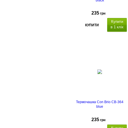
black
235
грн
Купити
КУПИТИ
в 1 клік
Термочашка Con Brio CB-364
blue
235
грн