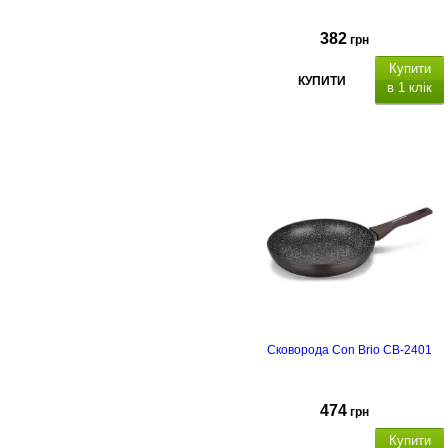
382
грн
Купити
КУПИТИ
в 1 клік
Сковорода Con Brio CB-2401
474
грн
Купити