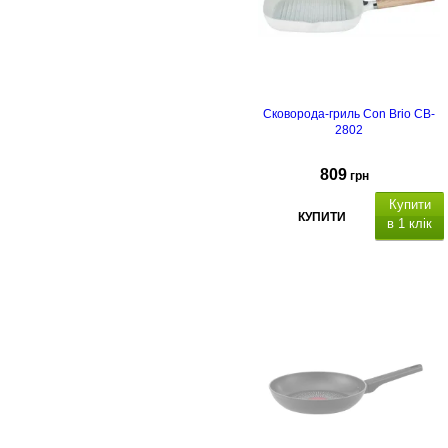
Сковорода-гриль Con Brio CB-
2802
809
грн
Купити
КУПИТИ
в 1 клік