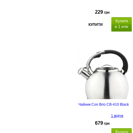
229
грн
Купити
КУПИТИ
в 1 клік
Чайник Con Brio CB-410 Black
1 відгук
679
грн
Купити