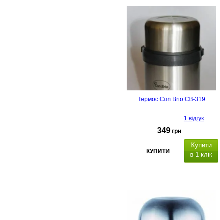
Термос Con Brio CB-319
1 відгук
349
грн
Купити
КУПИТИ
в 1 клік