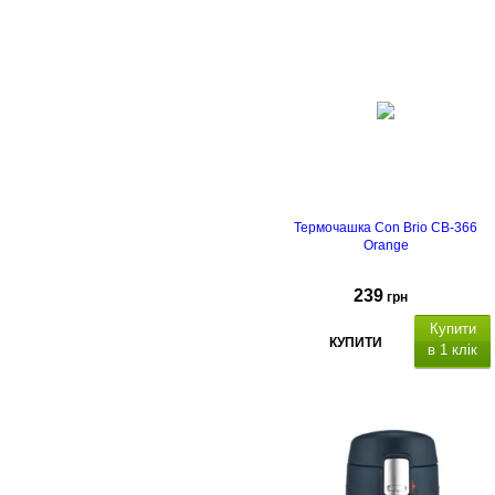
Термочашка Con Brio CB-366
Orange
239
грн
Купити
КУПИТИ
в 1 клік