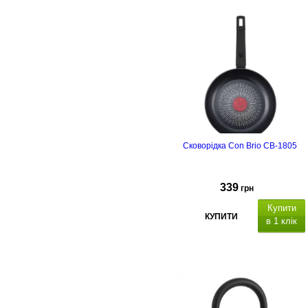
бакелітова
одвійне дно.
Сковорідка Con Brio CB-1805
339
грн
Купити
КУПИТИ
в 1 клік