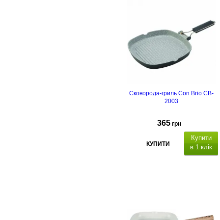
Сковорода-гриль Con Brio CB-
2003
365
грн
Купити
КУПИТИ
в 1 клік