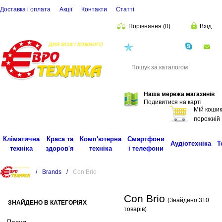
Доставка і оплата
Акції
Контакти
Статті
Порівняння
(
0
)
Вхід
(068)
001-00-02
eu
Пошук
Наша мережа магазинів
Подивитися на карті
Мій кошик
порожній
Кліматична
Краса та
Комп'ютерна
Смартфони
Аудіотехніка
Т
техніка
здоров'я
техніка
і телефони
/
Brands
/
Con Brio
Con Brio
(Знайдено 310
ЗНАЙДЕНО В КАТЕГОРІЯХ
товарів)