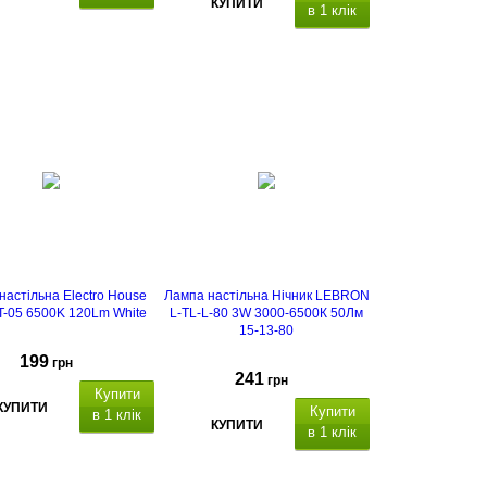
КУПИТИ
в 1 клік
3000K/4000K/6000K
індек
с кольору:
>80 Ra,
3 режими
(холодне світло, тепле світло та
нейтральне біле),
настільна Electro House
Лампа настільна Нічник LEBRON
-05 6500K 120Lm White
L-TL-L-80 3W 3000-6500К 50Лм
15-13-80
199
грн
241
грн
Купити
КУПИТИ
Купити
в 1 клік
КУПИТИ
в 1 клік
на лампа, потужність 10W,
сенсорне
ітловий потік 120 Лм,