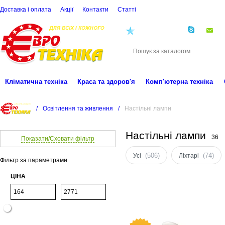
Доставка і оплата
Акції
Контакти
Статті
(068)
001-00-02
eu
Кліматична техніка
Краса та здоров'я
Комп'ютерна техніка
/
Освітлення та живлення
/
Настільні лампи
Настільні лампи
36
Показати/Сховати фільтр
(506)
(74)
Усі
Ліхтарі
Фільтр за параметрами
ЦІНА