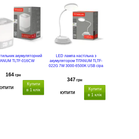
ітильник акумуляторний
LED лампа настільна з
TANUM TLTF-016CW
акумулятором TITANUM TLTF-
022G 7W 3000-6500K USB сіра
164
грн
347
грн
Купити
КУПИТИ
Купити
в 1 клік
КУПИТИ
в 1 клік