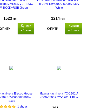
D лампа настільна з
LED лампа настільна VIDEX VL-
ятором VIDEX VL-TF23G
TF22W 18W 3000-6000K 230V
W 4000K+RGB Green
White
1523
1214
грн
грн
Купити
Купити
КУПИТИ
КУПИТИ
в 1 клік
в 1 клік
настільна Electro House
Лампа настільна YC-1901 A
MT07B 7W 6000К 80Лм
4000-6500К YC-1901 A Blue
Black
1 відгук