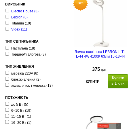
ВИРОБНИК
Electro House
(3)
Lebron
(6)
Titanum
(10)
Videx
(11)
ТИП СВІТИЛЬНИКА
Настільна
(18)
Лампа настільна LEBRON L-TL-
Торшер/підлогова
(3)
L-44 4W 4100К 63Лм 15-13-44
ТИП ЖИВЛЕННЯ
375
грн
мережа 220V
(6)
Купити
блок живлення
(2)
КУПИТИ
в 1 клік
акумулятор і мережа
(13)
ПОТУЖНІСТЬ
до 5 Вт
(5)
6–10 Вт
(19)
11–15 Вт
(1)
16–20 Вт
(1)
функція нічника