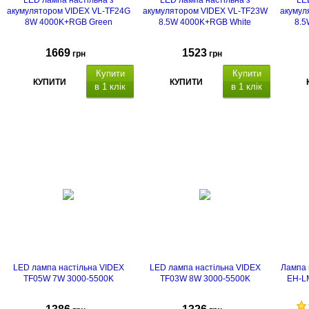
LED лампа настільна з
LED лампа настільна з
LE
акумулятором VIDEX VL-TF24G
акумулятором VIDEX VL-TF23W
акумул
8W 4000K+RGB Green
8.5W 4000K+RGB White
8.5
1669
1523
грн
грн
Купити
Купити
КУПИТИ
КУПИТИ
в 1 клік
в 1 клік
LED лампа настільна VIDEX
LED лампа настільна VIDEX
Лампа 
TF05W 7W 3000-5500K
TF03W 8W 3000-5500K
EH-L