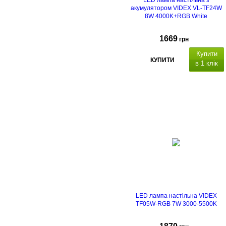
LED лампа настільна з
акумулятором VIDEX VL-TF24W
8W 4000K+RGB White
1669
грн
Купити
КУПИТИ
в 1 клік
LED лампа настільна VIDEX
TF05W-RGB 7W 3000-5500K