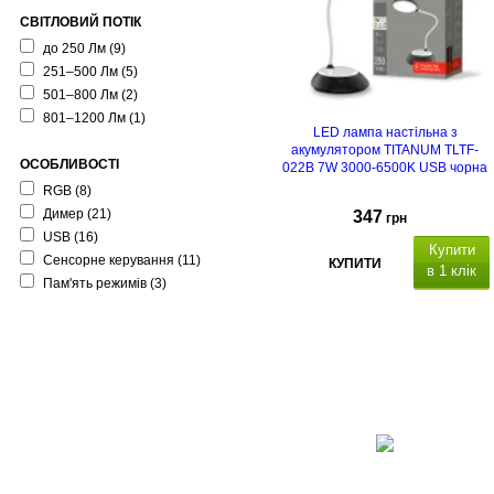
СВІТЛОВИЙ ПОТІК
, розміри: 435х118.
до 250 Лм
(9)
251–500 Лм
(5)
501–800 Лм
(2)
801–1200 Лм
(1)
LED лампа настільна з
акумулятором TITANUM TLTF-
ОСОБЛИВОСТІ
022B 7W 3000-6500K USB чорна
RGB
(8)
Димер
(21)
347
грн
USB
(16)
Купити
Сенсорне керування
(11)
КУПИТИ
в 1 клік
Пам'ять режимів
(3)