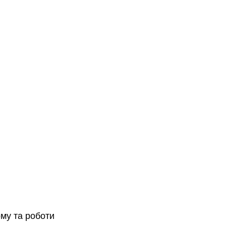
темп
живленн
4100K
3 режими (холодне
функ
світло, тепле світло та
нейтральне біле)
му та роботи