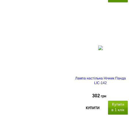
сенсорне
управління
Лампа настільна Нічник Панда
LIC-142
302
грн
Купити
КУПИТИ
в 1 клік