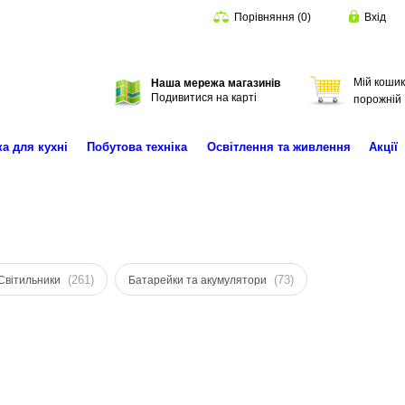
Порівняння
(
0
)
Вхід
Мій кошик
Наша мережа магазинів
Пошук
Подивитися на карті
порожній
ка для кухні
Побутова техніка
Освітлення та живлення
Акції
(261)
(73)
Світильники
Батарейки та акумулятори