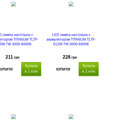
D лампа настільна з
LED лампа настільна з
лятором TITANUM TLTF-
акумулятором TITANUM TLTF-
3W 7W 3000-6000K
012W 7W 3000-6000K
211
228
грн
грн
Купити
Купити
КУПИТИ
КУПИТИ
в 1 клік
в 1 клік