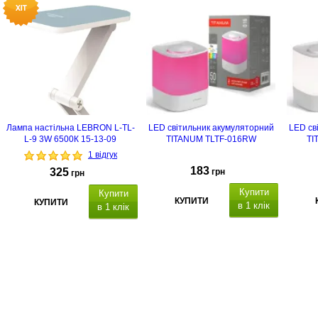
Лампа настільна LEBRON L-TL-
LED світильник акумуляторний
LED св
L-9 3W 6500К 15-13-09
TITANUM TLTF-016RW
TI
1 відгук
183
325
грн
грн
Купити
Купити
КУПИТИ
КУПИТИ
в 1 клік
в 1 клік