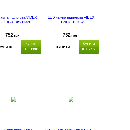
ампа підлогова VIDEX
LED лампа підлогова VIDEX
F20 RGB 10W Black
TF20 RGB 10W
752
752
грн
грн
Купити
Купити
КУПИТИ
КУПИТИ
в 1 клік
в 1 клік