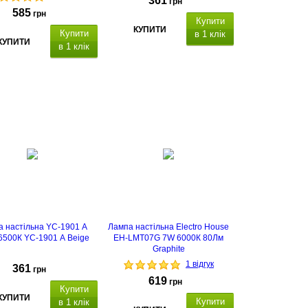
361
грн
585
грн
Купити
КУПИТИ
Купити
в 1 клік
КУПИТИ
в 1 клік
 настільна YC-1901 A
Лампа настільна Electro House
6500К YC-1901 A Beige
EH-LMT07G 7W 6000К 80Лм
Graphite
1 відгук
361
грн
619
грн
Купити
КУПИТИ
Купити
в 1 клік