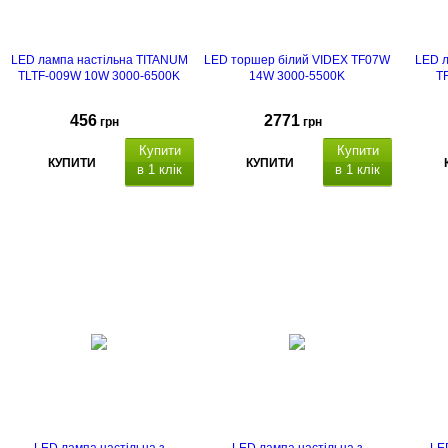
LED лампа настільна TITANUM
LED торшер білий VIDEX TF07W
LED л
TLTF-009W 10W 3000-6500K
14W 3000-5500K
T
456
2771
грн
грн
Купити
Купити
КУПИТИ
КУПИТИ
в 1 клік
в 1 клік