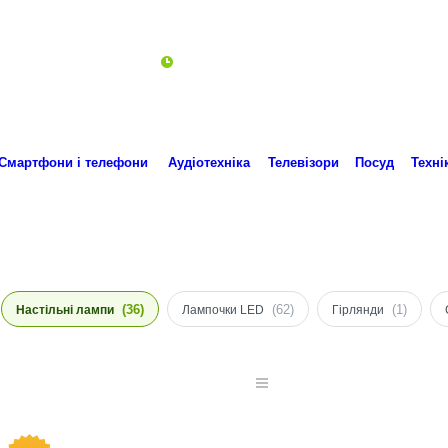
Пн-Пт 10:00-18:00
ro.technika.ua@gmail.com
Смартфони і телефони
Аудіотехніка
Телевізори
Посуд
Техні
(36)
(62)
(1)
Настільні лампи
Лампочки LED
Гірлянди