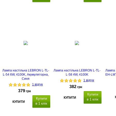
Лампа настільна LEBRON L-TL-
Лампа настільна LEBRON L-TL-
Лампа 
L-54 6W, 4100K, Акумуляторна,
L-58 4W, 4100K
EH-LMT
Синя
1 відгук
1 відгук
382
грн
379
грн
Купити
КУПИТИ
Купити
в 1 клік
КУПИТИ
в 1 клік
Настіль
св