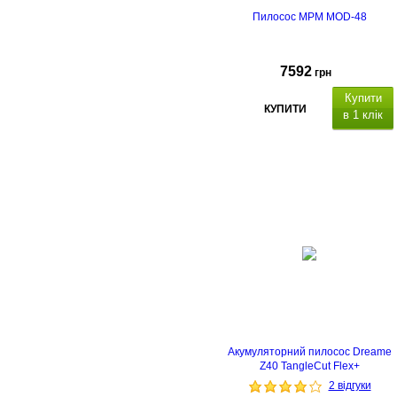
Пилосос MPM MOD-48
7592
грн
Купити
КУПИТИ
в 1 клік
Акумуляторний пилосос Dreame
Z40 TangleCut Flex+
2 відгуки