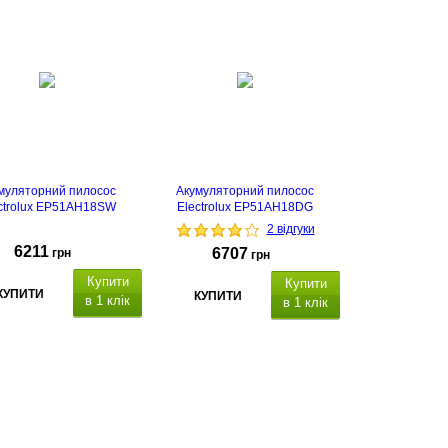
муляторний пилосос
Акумуляторний пилосос
ctrolux EP51AH18SW
Electrolux EP51AH18DG
2 відгуки
6211
6707
грн
грн
Купити
Купити
КУПИТИ
КУПИТИ
в 1 клік
в 1 клік