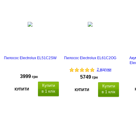
Пилосос Electrolux EL51C2SW
Пилосос Electrolux EL61C2OG
Аку
Ele
2 відгуки
3999
5749
грн
грн
Купити
Купити
КУПИТИ
КУПИТИ
в 1 клік
в 1 клік
Тип прибирання
Сила
всмоктування
Тип фільтра