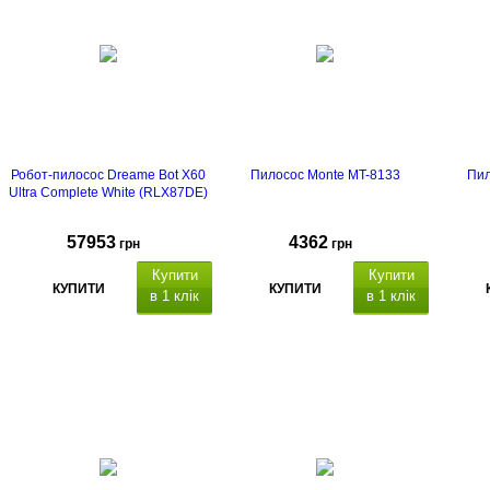
Робот-пилосос Dreame Bot X60
Пилосос Monte MT-8133
Пил
Ultra Complete White (RLX87DE)
57953
4362
грн
грн
Купити
Купити
КУПИТИ
КУПИТИ
в 1 клік
в 1 клік