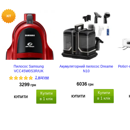
Пилосос Samsung
Акумуляторний пилосос Dreame
Робот-
VCC45W0S3R/UK
N10
2 відгуки
6036
3299
грн
грн
Купити
Купити
КУПИТИ
КУПИТИ
в 1 клік
в 1 клік