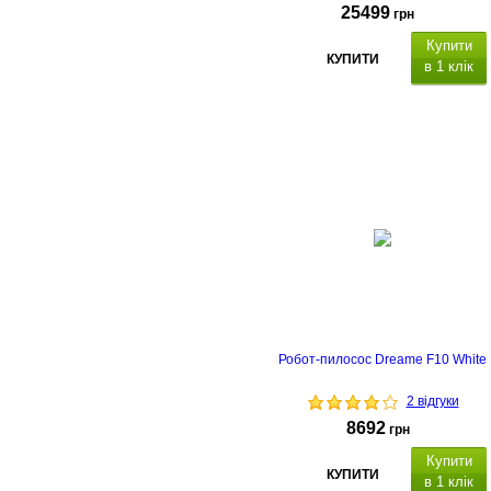
25499
грн
Купити
КУПИТИ
в 1 клік
Робот-пилосос Dreame F10 White
2 відгуки
8692
грн
Купити
КУПИТИ
в 1 клік