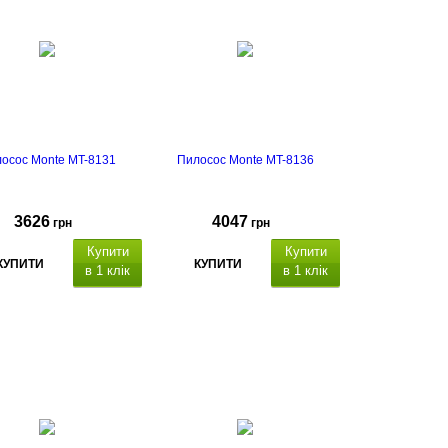
осос Monte MT-8131
Пилосос Monte MT-8136
3626
4047
грн
грн
Купити
Купити
КУПИТИ
КУПИТИ
в 1 клік
в 1 клік