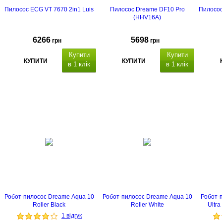
Пилосос ECG VT 7670 2in1 Luis
Пилосос Dreame DF10 Pro
Пилосос
(HHV16A)
6266
5698
грн
грн
Купити
Купити
КУПИТИ
КУПИТИ
в 1 клік
в 1 клік
Робот-пилосос Dreame Aqua 10
Робот-пилосос Dreame Aqua 10
Робот-
Roller Black
Roller White
Ultra
1 відгук