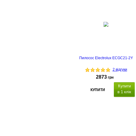
Пилосос Electrolux ECGC21-2Y
2 відгуки
2873
грн
Купити
КУПИТИ
в 1 клік