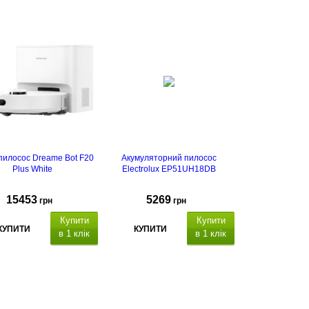
пилосос Dreame Bot F20
Акумуляторний пилосос
Plus White
Electrolux EP51UH18DB
15453
5269
грн
грн
Купити
Купити
КУПИТИ
КУПИТИ
в 1 клік
в 1 клік