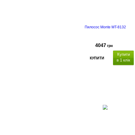
Пилосос Monte MT-8132
4047
грн
Купити
КУПИТИ
в 1 клік