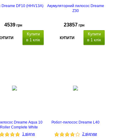
 Dreame DF10 (HHV13A)
Акумуляторний пилосос Dreame
Z30
4539
23857
грн
грн
Купити
Купити
КУПИТИ
КУПИТИ
в 1 клік
в 1 клік
пилосос Dreame Aqua 10
Робот-пилосос Dreame L40
 Roller Complete White
1 відгук
2 відгуки