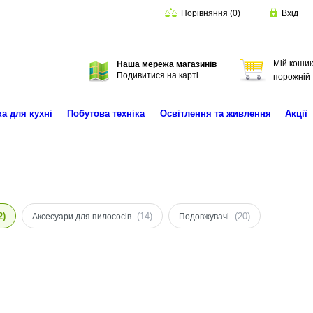
Порівняння
(
0
)
Вхід
Мій кошик
Наша мережа магазинів
Пошук
Подивитися на карті
порожній
ка для кухні
Побутова техніка
Освітлення та живлення
Акції
2)
(14)
(20)
Аксесуари для пилососів
Подовжувачі