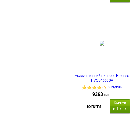
Акумуляторний пилосос Hisense
HVC646630A
2 відгуки
9263
грн
Купити
КУПИТИ
в 1 клік