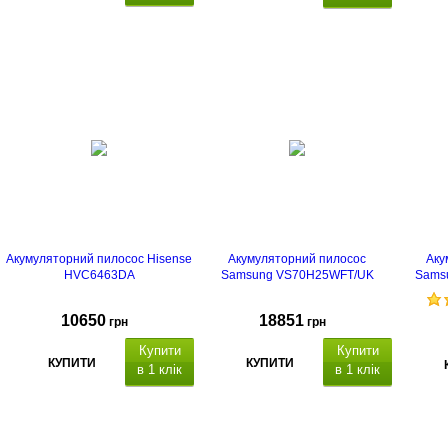
Акумуляторний пилосос Hisense
Акумуляторний пилосос
Аку
HVC6463DA
Samsung VS70H25WFT/UK
Sams
10650
18851
грн
грн
Купити
Купити
КУПИТИ
КУПИТИ
в 1 клік
в 1 клік