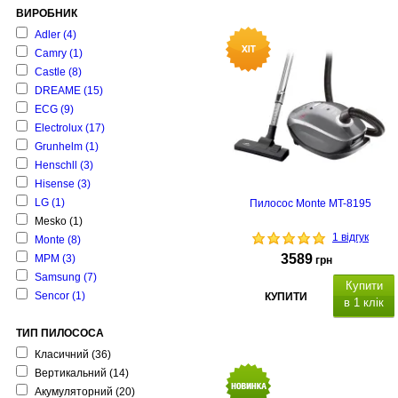
ВИРОБНИК
Adler
(4)
Camry
(1)
Castle
(8)
DREAME
(15)
ECG
(9)
Electrolux
(17)
Grunhelm
(1)
Henschll
(3)
Hisense
(3)
LG
(1)
Пилосос Monte MT-8195
Mesko
(1)
1 відгук
Monte
(8)
3589
MPM
(3)
грн
Samsung
(7)
Купити
Senсor
(1)
КУПИТИ
в 1 клік
ТИП ПИЛОСОСА
Класичний
(36)
Вертикальний
(14)
Акумуляторний
(20)