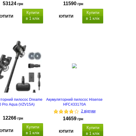
53124
11590
грн
грн
Купити
Купити
КУПИТИ
КУПИТИ
в 1 клік
в 1 клік
яторний пилосос Dreame
Акумуляторний пилосос Hisense
 Pro Aqua (VZV15A)
HFC433170A
2 відгуки
12266
14659
грн
грн
Купити
Купити
КУПИТИ
КУПИТИ
в 1 клік
в 1 клік