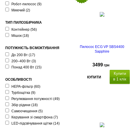
Робот-пилосос
(9)
Миючий
(2)
ТИП ПИЛОЗБІРНИКА
Контейнер
(56)
Мішок
(18)
Пилосос ECG VP SBS4400
ПОТУЖНІСТЬ ВСМОКТУВАННЯ
Sapphire
До 200 Вт
(17)
200–400 Вт
(3)
3499
грн
Понад 400 Вт
(15)
Купити
КУПИТИ
в 1 клік
ОСОБЛИВОСТІ
HEPA-фільтр
(60)
Турбощітка
(9)
Регулювання потужності
(49)
Збір рідини
(18)
Самоочищення
(5)
Керування зі смартфона
(7)
LED-підсвічування щітки
(14)