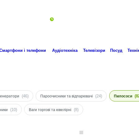
Пн-Пт 10:00-18:00
ro.technika.ua@gmail.com
Смартфони і телефони
Аудіотехніка
Телевізори
Посуд
Техні
(46)
(24)
(8
генератори
Пароочисники та відпарювачі
Пилососи
(10)
(8)
ники
Ваги торгові та ювелірні