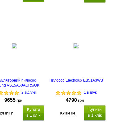
муляторний пилосос
Пилосос Electrolux EB51A3WB
ung VS15A60AGR5/UK
2 відгуки
1 відгук
9655
4790
грн
грн
Купити
Купити
КУПИТИ
КУПИТИ
в 1 клік
в 1 клік