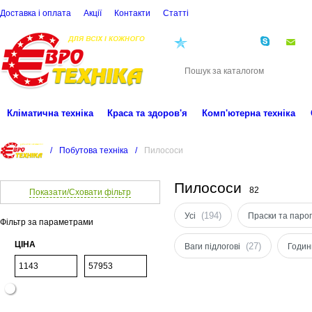
Доставка і оплата
Акції
Контакти
Статті
(068)
001-00-02
eu
Кліматична техніка
Краса та здоров'я
Комп'ютерна техніка
/
Побутова техніка
/
Пилососи
Пилососи
82
Показати/Сховати фільтр
(194)
Усі
Праски та паро
Фільтр за параметрами
ЦІНА
(27)
Ваги підлогові
Годин