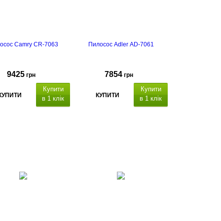
осос Camry CR-7063
Пилосос Adler AD-7061
9425
7854
грн
грн
Купити
Купити
КУПИТИ
КУПИТИ
в 1 клік
в 1 клік