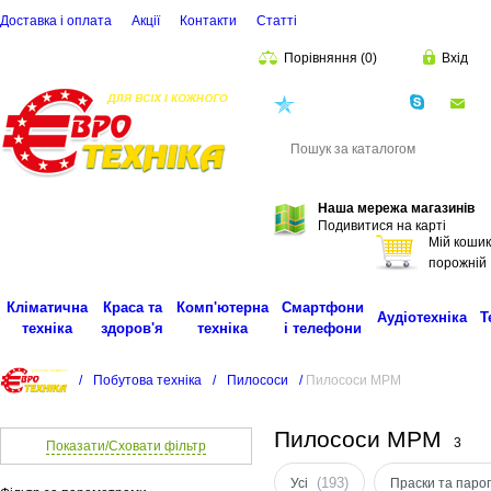
Доставка і оплата
Акції
Контакти
Статті
Порівняння
(
0
)
Вхід
(068)
001-00-02
eu
Пошук
Наша мережа магазинів
Подивитися на карті
Мій кошик
порожній
Кліматична
Краса та
Комп'ютерна
Смартфони
Аудіотехніка
Т
техніка
здоров'я
техніка
і телефони
/
Побутова техніка
/
Пилососи
/
Пилососи MPM
Пилососи MPM
3
Показати/Сховати фільтр
(193)
Усі
Праски та паро