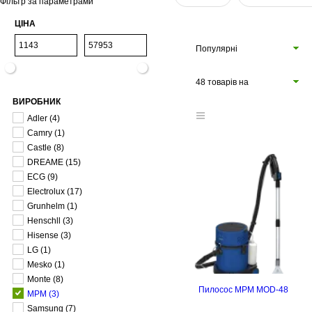
Фільтр за параметрами
ЦІНА
Популярні
48 товарів на
ВИРОБНИК
сторінці
Adler
(4)
Camry
(1)
Castle
(8)
DREAME
(15)
ECG
(9)
Electrolux
(17)
Grunhelm
(1)
Henschll
(3)
Hisense
(3)
LG
(1)
Mesko
(1)
Monte
(8)
Пилосос MPM MOD-48
MPM
(3)
Samsung
(7)