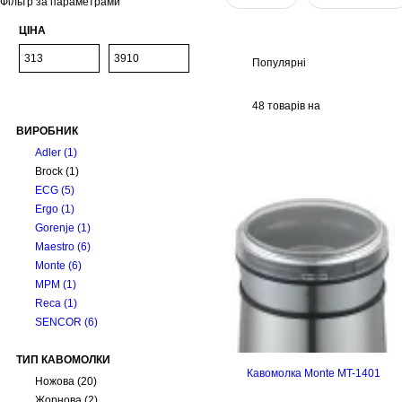
Фільтр за параметрами
ЦІНА
Популярні
48 товарів на
ВИРОБНИК
сторінці
Adler
(1)
Brock
(1)
ECG
(5)
Ergo
(1)
Gorenje
(1)
Maestro
(6)
Monte
(6)
MPM
(1)
Reca
(1)
SENCOR
(6)
ТИП КАВОМОЛКИ
Кавомолка Monte MT-1401
Ножова
(20)
Жорнова
(2)