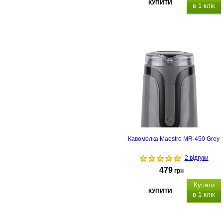
КУПИТИ
в 1 клік
Потужність: 150 Вт, місткість 50 гр
ніж з нержавіючої сталі,
автоматична система блокування
автоматична система блокування
Кавомолка Maestro MR-450 Grey
2 відгуки
479
грн
Купити
КУПИТИ
в 1 клік
Потужність: 150 Вт, місткість 50 гр
ніж з нержавіючої сталі,