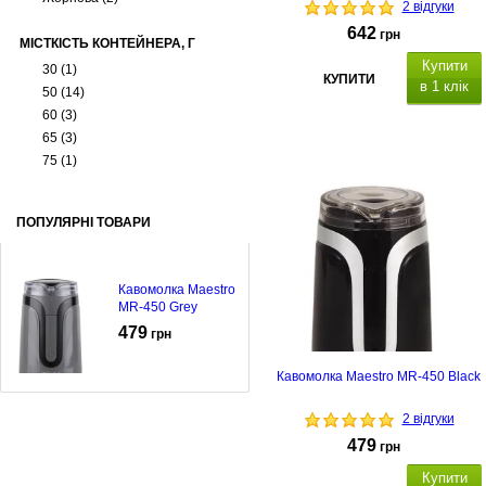
2 відгуки
642
грн
МІСТКІСТЬ КОНТЕЙНЕРА, Г
Купити
30
(1)
КУПИТИ
в 1 клік
50
(14)
60
(3)
65
(3)
75
(1)
ПОПУЛЯРНІ ТОВАРИ
Кавомолка Maestro
MR-450 Grey
479
грн
Кавомолка Maestro MR-450 Black
2 відгуки
479
грн
Купити