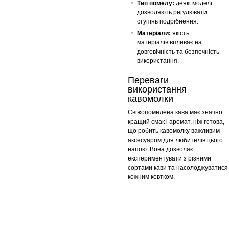
Тип помелу:
деякі моделі
дозволяють регулювати
ступінь подрібнення.
Матеріали:
якість
матеріалів впливає на
довговічність та безпечність
використання.
Переваги
використання
кавомолки
Свіжопомелена кава має значно
кращий смак і аромат, ніж готова,
що робить кавомолку важливим
аксесуаром для любителів цього
напою. Вона дозволяє
експериментувати з різними
сортами кави та насолоджуватися
кожним ковтком.