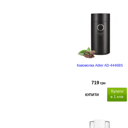
Кавомолка Adler AD-4446BS
719
грн
Купити
КУПИТИ
в 1 клік