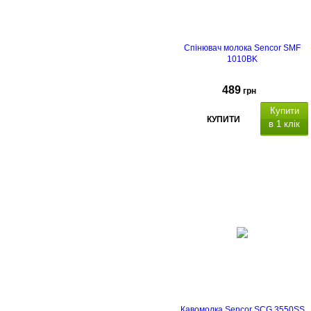
Спінювач молока Sencor SMF
1010BK
489
грн
Купити
КУПИТИ
в 1 клік
Кавомолка Sencor SCG 3550SS