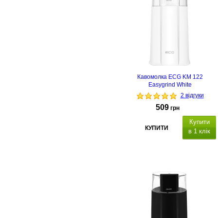
Кавомолка ECG KM 122
Easygrind White
2 відгуки
509
грн
Купити
КУПИТИ
в 1 клік