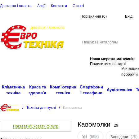
Доставка і оплата
Акції
Контакти
Статті
Порівняння
(
0
)
Вхід
(068)
001-00-02
eu
Пошук
Наша мережа магазинів
Подивитися на карті
Мій кошик
порожній
Кліматична
Краса та
Комп'ютерна
Смартфони
Аудіотехніка
Т
техніка
здоров'я
техніка
і телефони
/
Техніка для кухні
/
Кавомолки
Кавомолки
29
Показати/Сховати фільтр
(698)
(79)
Усі
Блендери