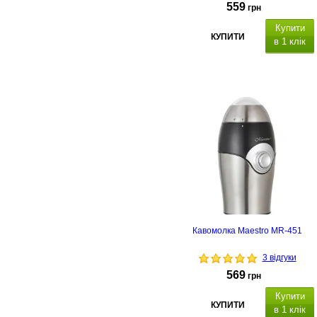
559
грн
Купити
КУПИТИ
в 1 клік
Кавомолка Maestro MR-451
3 відгуки
569
грн
Купити
КУПИТИ
в 1 клік