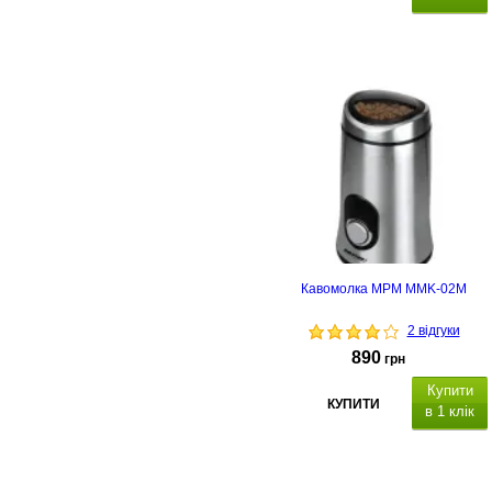
від
акумулятора
3,7 В / 1250 мАг
,
р
егулювання тонкості помелу: ві
ультратонкого до дуже
грубого,
зарядка (1,5 години до
повної зарядки), є
мність
контейнера для кавових зерен:
макс.
30 гр, є
мність контейнера
для кавових зерен: макс.
120 мл.
Кавомолка MPM MMK-02M
2 відгуки
890
грн
Купити
КУПИТИ
в 1 клік