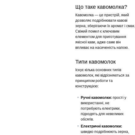
Що таке кавомолка?
Кавомолка — це пристрій, який
дозволяє подрібнювати кавові
зерна, зберігаючи їх аромат і смак.
Свіжий помел є ключовим
елементом для приготування
якісної кави, адже саме він
впливає на насиченість напою.
Типи кавомолок
Існує кілька основних типів
кавомолок, які відрізняються за
принципом роботи та
конструкцією:
Ручні кавомолки:
прості у
використанні, не
потребують електрики,
підходять для невеликих
обсягів.
Електричні кавомолки:
швидко подрібнюють зерна,