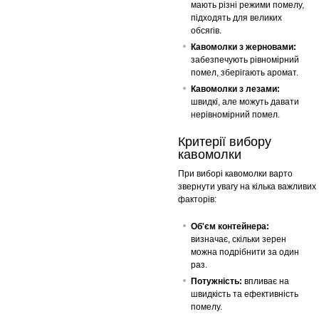
мають різні режими помелу,
підходять для великих
обсягів.
Кавомолки з жерновами:
забезпечують рівномірний
помел, зберігають аромат.
Кавомолки з лезами:
швидкі, але можуть давати
нерівномірний помел.
Критерії вибору
кавомолки
При виборі кавомолки варто
звернути увагу на кілька важливих
факторів:
Об'єм контейнера:
визначає, скільки зерен
можна подрібнити за один
раз.
Потужність:
впливає на
швидкість та ефективність
помелу.