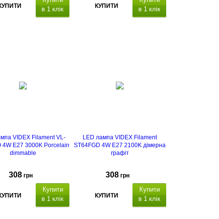
КУПИТИ
КУПИТИ
в 1 клік
в 1 клік
мпа VIDEX Filament VL-
LED лампа VIDEX Filament
4W E27 3000K Porcelain
ST64FGD 4W E27 2100K дімерна
dimmable
графіт
308
308
грн
грн
Купити
Купити
КУПИТИ
КУПИТИ
в 1 клік
в 1 клік