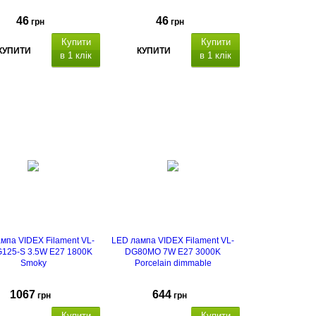
46
46
грн
грн
Купити
Купити
КУПИТИ
КУПИТИ
в 1 клік
в 1 клік
мпа VIDEX Filament VL-
LED лампа VIDEX Filament VL-
125-S 3.5W E27 1800K
DG80MO 7W E27 3000K
Smoky
Porcelain dimmable
1067
644
грн
грн
Купити
Купити