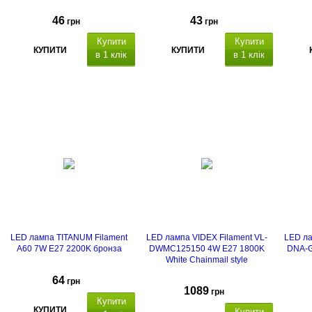
46
43
грн
грн
Купити
Купити
КУПИТИ
КУПИТИ
в 1 клік
в 1 клік
LED лампа TITANUM Filament
LED лампа VIDEX Filament VL-
LED ла
A60 7W E27 2200K бронза
DWMC125150 4W E27 1800K
DNA-G
White Chainmail style
64
грн
1089
грн
Купити
КУПИТИ
Купити