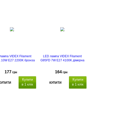
лампа VIDEX Filament
LED лампа VIDEX Filament
 10W E27 2200K бронза
G95FD 7W E27 4100K дімерна
177
164
грн
грн
Купити
Купити
КУПИТИ
КУПИТИ
в 1 клік
в 1 клік