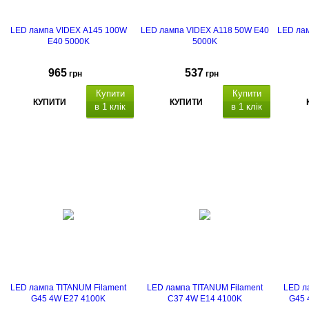
LED лампа VIDEX A145 100W
LED лампа VIDEX A118 50W E40
LED ла
E40 5000K
5000K
965
537
грн
грн
Купити
Купити
КУПИТИ
КУПИТИ
в 1 клік
в 1 клік
LED лампа TITANUM Filament
LED лампа TITANUM Filament
LED л
G45 4W E27 4100K
C37 4W E14 4100K
G45 