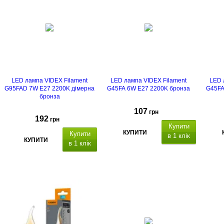
LED лампа VIDEX Filament
LED лампа VIDEX Filament
LED 
G95FAD 7W E27 2200K дімерна
G45FA 6W E27 2200K бронза
G45FA
бронза
107
грн
192
грн
Купити
КУПИТИ
Купити
в 1 клік
КУПИТИ
в 1 клік