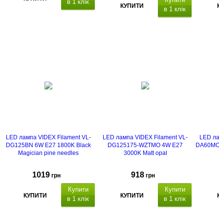
в 1 клік
КУПИТИ
в 1 клік
LED лампа VIDEX Filament VL-
LED лампа VIDEX Filament VL-
LED ла
DG125BN 6W E27 1800K Black
DG125175-WZTMO 4W E27
DA60MO 
Magician pine needles
3000K Matt opal
1019
918
грн
грн
Купити
Купити
КУПИТИ
КУПИТИ
в 1 клік
в 1 клік