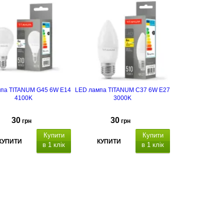
па TITANUM G45 6W E14
LED лампа TITANUM C37 6W E27
4100K
3000K
30
30
грн
грн
Купити
Купити
КУПИТИ
КУПИТИ
в 1 клік
в 1 клік