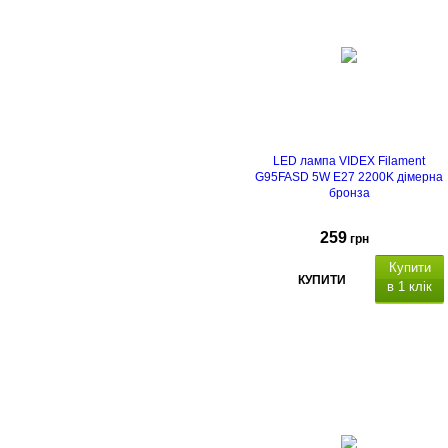
LED лампа VIDEX Filament
G95FASD 5W E27 2200K дімерна
бронза
259
грн
Купити
КУПИТИ
в 1 клік