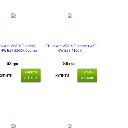
лампа VIDEX Filament
LED лампа VIDEX Filament G45F
 4W E27 2200K бронза
6W E27 4100K
62
86
грн
грн
Купити
Купити
КУПИТИ
КУПИТИ
в 1 клік
в 1 клік