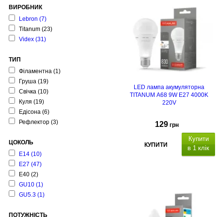
ВИРОБНИК
Lebron
(7)
Titanum
(23)
Videx
(31)
ТИП
Філаментна
(1)
Груша
(19)
LED лампа акумуляторна
Свічка
(10)
TITANUM A68 9W E27 4000K
Куля
(19)
220V
Едісона
(6)
Рефлектор
(3)
129
грн
Купити
ЦОКОЛЬ
КУПИТИ
в 1 клік
Е14
(10)
Е27
(47)
Е40
(2)
GU10
(1)
GU5.3
(1)
ПОТУЖНІСТЬ