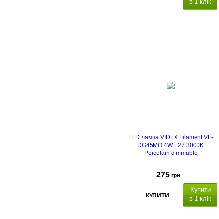
в 1 клік
LED лампа VIDEX Filament VL-
DG45MO 4W E27 3000K
Porcelain dimmable
275
грн
Купити
КУПИТИ
в 1 клік