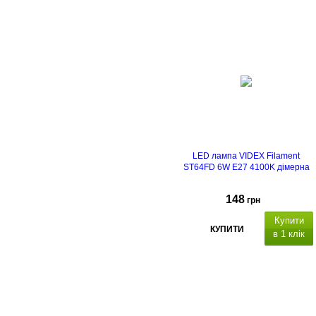
LED лампа VIDEX Filament
ST64FD 6W E27 4100K дімерна
148
грн
Купити
КУПИТИ
в 1 клік