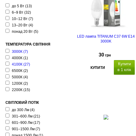
до 5 Вт
(13)
6–9 Вт
(32)
10–12 Вт
(7)
13–20 Вт
(4)
понад 20 Вт
(5)
LED лампа TITANUM C37 6W E14
3000K
ТЕМПЕРАТУРА СВІТІННЯ
3000К
(7)
30
грн
4000К
(1)
Купити
4100К
(27)
КУПИТИ
в 1 клік
6500К
(2)
5000К
(4)
1200К
(2)
2200К
(15)
СВІТЛОВИЙ ПОТІК
до 300 Лм
(4)
301–600 Лм
(21)
601–900 Лм
(17)
901–1500 Лм
(7)
понад 1500 Лм
(1)