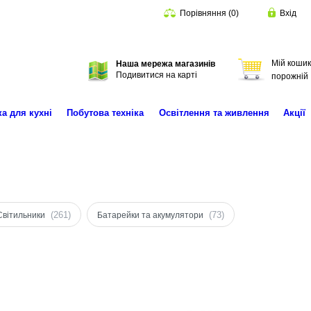
Порівняння
(
0
)
Вхід
Мій кошик
Наша мережа магазинів
Пошук
Подивитися на карті
порожній
ка для кухні
Побутова техніка
Освітлення та живлення
Акції
(261)
(73)
Світильники
Батарейки та акумулятори