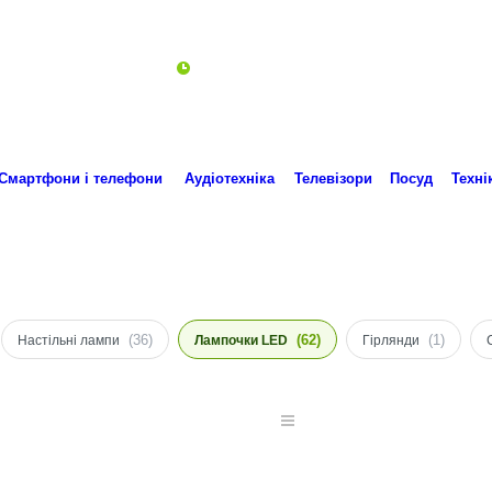
Пн-Пт 10:00-18:00
ro.technika.ua@gmail.com
Смартфони і телефони
Аудіотехніка
Телевізори
Посуд
Техні
(36)
(62)
(1)
Настільні лампи
Лампочки LED
Гірлянди