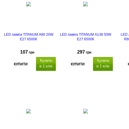
LED лампа TITANUM A80 20W
LED лампа TITANUM A138 50W
LED 
E27 6500К
E27 6500К
R8
107
297
грн
грн
Купити
Купити
КУПИТИ
КУПИТИ
в 1 клік
в 1 клік