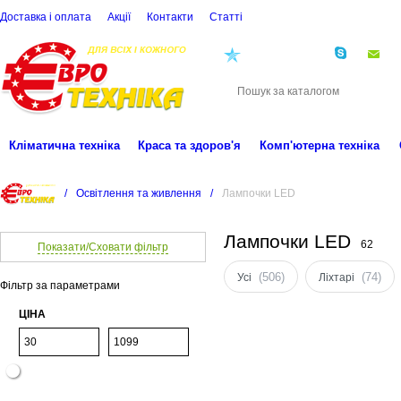
Доставка і оплата
Акції
Контакти
Статті
(068)
001-00-02
eu
Кліматична техніка
Краса та здоров'я
Комп'ютерна техніка
/
Освітлення та живлення
/
Лампочки LED
Лампочки LED
62
Показати/Сховати фільтр
(506)
(74)
Усі
Ліхтарі
Фільтр за параметрами
ЦІНА