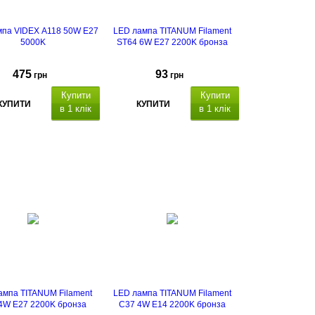
мпа VIDEX A118 50W E27
LED лампа TITANUM Filament
5000K
ST64 6W E27 2200K бронза
475
93
грн
грн
Купити
Купити
КУПИТИ
КУПИТИ
в 1 клік
в 1 клік
ампа TITANUM Filament
LED лампа TITANUM Filament
4W E27 2200K бронза
C37 4W E14 2200K бронза