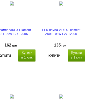
лампа VIDEX Filament
LED лампа VIDEX Filament
0FF 09W E27 1200K
A60FF 08W E27 1200K
162
135
грн
грн
Купити
Купити
КУПИТИ
КУПИТИ
в 1 клік
в 1 клік