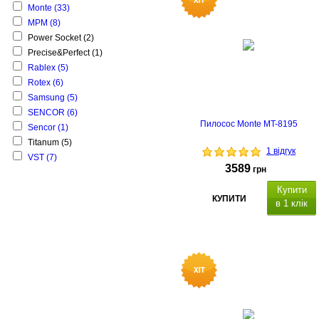
Monte
(33)
MPM
(8)
Power Socket
(2)
Precise&Perfect
(1)
Rablex
(5)
Rotex
(6)
Samsung
(5)
SENCOR
(6)
Пилосос Monte MT-8195
Senсor
(1)
Titanum
(5)
1 відгук
VST
(7)
3589
грн
Купити
КУПИТИ
в 1 клік