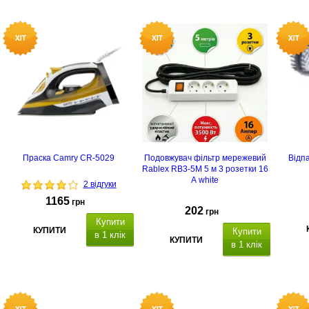
Праска Camry CR-5029
Подовжувач фільтр мережевий
Відп
Rablex RB3-5M 5 м 3 розетки 16
А white
2 відгуки
1165
грн
202
грн
Купити
КУПИТИ
Купити
в 1 клік
КУПИТИ
в 1 клік
5 метрів
3
універсальних розеток
16 Ампер