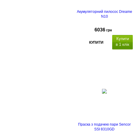
Акумуляторний пилосос Dreame
N10
6036
грн
Купити
КУПИТИ
в 1 клік
Праска з подачею пари Sencor
SSI 8310GD