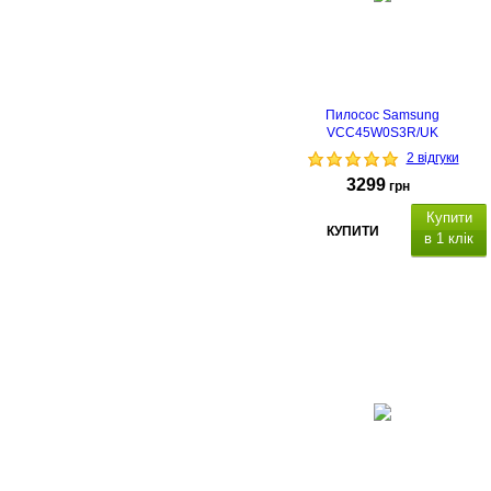
Пилосос Samsung
VCC45W0S3R/UK
2 відгуки
3299
грн
Купити
КУПИТИ
в 1 клік