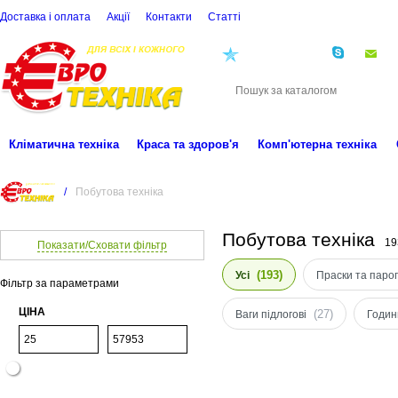
Доставка і оплата
Акції
Контакти
Статті
(068)
001-00-02
eu
Кліматична техніка
Краса та здоров'я
Комп'ютерна техніка
/
Побутова техніка
Побутова техніка
19
Показати/Сховати фільтр
(193)
Усі
Праски та паро
Фільтр за параметрами
ЦІНА
(27)
Ваги підлогові
Годин