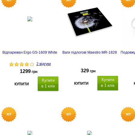
Відпарювач Ergo GS-1609 White
Ваги підлогові Maestro MR-1828
Подовжу
2 відгуки
329
1299
грн
грн
Купити
Купити
КУПИТИ
КУПИТИ
в 1 клік
в 1 клік
Тип: електронні, максимальна
вага:
150 кг
, точність вимірювання
ваги: 100 грам, одиниці виміру
осил
ваги: кілограми, ib, термометр,
індикація заряду батареї,
а
втоматичне увімкнення/
вимкнення
, матеріал платформи:
загартоване скло, живлення: 2