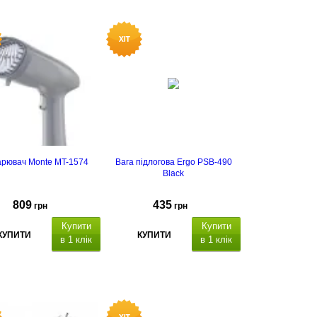
арювач Monte MT-1574
Вага підлогова Ergo PSB-490
Black
809
435
грн
грн
Купити
Купити
КУПИТИ
КУПИТИ
в 1 клік
в 1 клік
Тип ваги: електронна,
максимальна вага: 150 кг, точність
вимірювання ваги: ​​100 грам.
підтримка бездротового
підключення до смартфону через