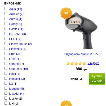
ВИРОБНИК
Adler
(13)
Ardesto
(2)
Aurora
(1)
Camry
(5)
Castle
(11)
DREAME
(3)
ECG
(17)
Electro House
(2)
Electrolux
(7)
Ergo
(3)
Відпарювач Monte MT-1581
First
(1)
2 відгуки
Gorenje
(7)
886
Grunhelm
(15)
грн
Havit
(1)
Купити
Henschll
(3)
КУПИТИ
в 1 клік
LG
(1)
Maestro
(5)
Maxxter
(4)
Mesko
(2)
MH
(1)