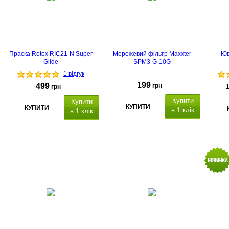
батарейки "ААА
Праска Rotex RIC21-N Super
Мережевий фільтр Maxxter
Юв
Glide
SPM3-G-10G
1 відгук
199
499
грн
грн
Купити
Купити
КУПИТИ
КУПИТИ
в 1 клік
в 1 клік