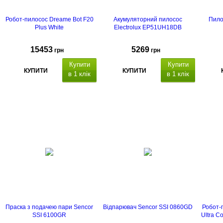
Робот-пилосос Dreame Bot F20
Акумуляторний пилосос
Пило
Plus White
Electrolux EP51UH18DB
15453
5269
грн
грн
Купити
Купити
КУПИТИ
КУПИТИ
в 1 клік
в 1 клік
Праска з подачею пари Sencor
Відпарювач Sencor SSI 0860GD
Робот-
SSI 6100GR
Ultra C