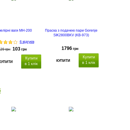
елірні ваги MH-200
Праска з подачею пари Gorenje
SIK2800BKV (KB-973)
6 відгуків
1796
103
грн
129
грн
грн
Купити
Купити
КУПИТИ
КУПИТИ
в 1 клік
в 1 клік