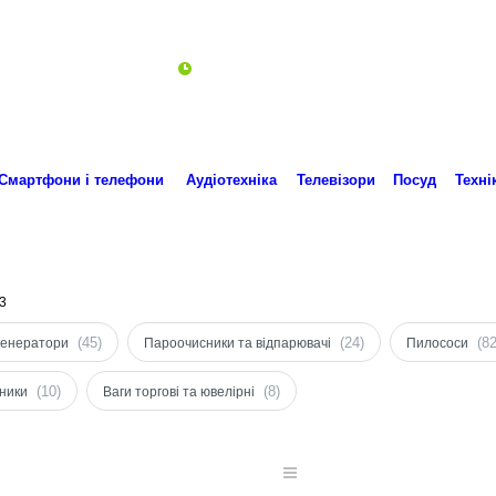
Пн-Пт 10:00-18:00
ro.technika.ua@gmail.com
Смартфони і телефони
Аудіотехніка
Телевізори
Посуд
Техні
3
(45)
(24)
(82
генератори
Пароочисники та відпарювачі
Пилососи
(10)
(8)
ники
Ваги торгові та ювелірні