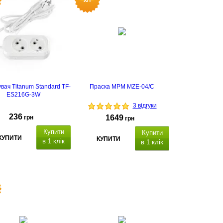
Bluetooth.
Д
одаткові функції:
вміст
жиру в тілі, вміст води, м’язова
маса, кісткова маса, індекс маси
тіла (BMI), кількість калорій,
вісцеральний жир. М
атеріал
платформи: скло, елементи
живлення 3хААА, фізичні
характеристики: 28 х 28 см
вач Titanum Standard TF-
Праска MPM MZE-04/C
ES216G-3W
3 відгуки
236
1649
грн
грн
Купити
Купити
КУПИТИ
КУПИТИ
в 1 клік
в 1 клік
ений корпус, стійкий до
ударів