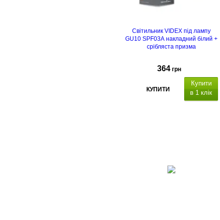
Світильник VIDEX під лампу
GU10 SPF03A накладний білий +
срібляста призма
364
грн
Купити
КУПИТИ
в 1 клік