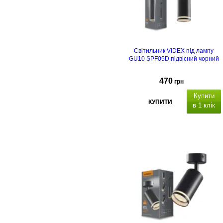
Світильник VIDEX під лампу
GU10 SPF05D підвісний чорний
470
грн
Купити
КУПИТИ
в 1 клік