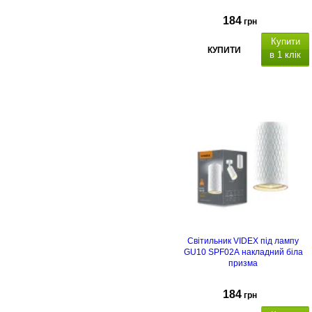
184
грн
Купити
КУПИТИ
в 1 клік
Світильник VIDEX під лампу
GU10 SPF02A накладний біла
призма
184
грн