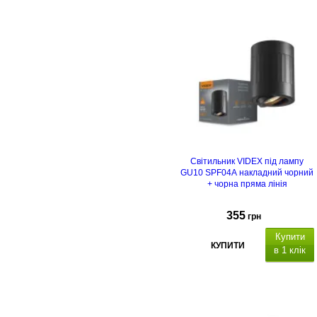
Світильник VIDEX під лампу
GU10 SPF04A накладний чорний
+ чорна пряма лінія
355
грн
Купити
КУПИТИ
в 1 клік