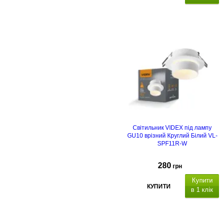
Світильник VIDEX під лампу
GU10 врізний Круглий Білий VL-
SPF11R-W
280
грн
Купити
КУПИТИ
в 1 клік