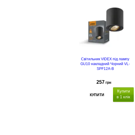
Світильник VIDEX під лампу
GU10 накладний Чорний VL-
SPF12A-B
257
грн
Купити
КУПИТИ
в 1 клік