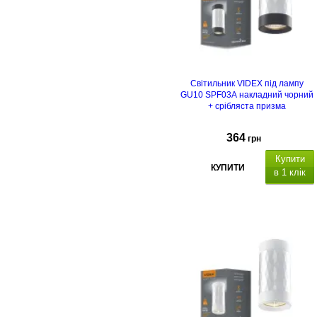
Світильник VIDEX під лампу
GU10 SPF03A накладний чорний
+ срібляста призма
364
грн
Купити
КУПИТИ
в 1 клік