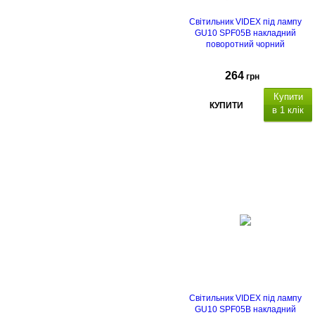
Світильник VIDEX під лампу
GU10 SPF05B накладний
поворотний чорний
264
грн
Купити
КУПИТИ
в 1 клік
Світильник VIDEX під лампу
GU10 SPF05B накладний