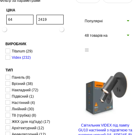
Фільтр за параметрами
ЦІНА
Популярні
48 товарів на
ВИРОБНИК
сторінці
Titanum
(29)
Videx
(232)
ТИП
Панель
(8)
Врізний
(38)
Накладний
(72)
Підвісний
(1)
Настінний
(4)
Лінійний
(30)
T8 (трубка)
(8)
ЖКХ (для під'їзду)
(17)
Світильник VIDEX під лампу
Архітектурний
(12)
GU10 настінний з підсвіткою та
Акумуляторний
(12)