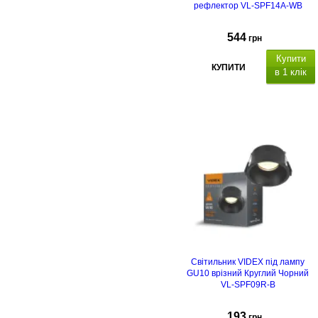
рефлектор VL-SPF14A-WB
544
грн
Купити
КУПИТИ
в 1 клік
Світильник VIDEX під лампу
GU10 врізний Круглий Чорний
VL-SPF09R-B
193
грн