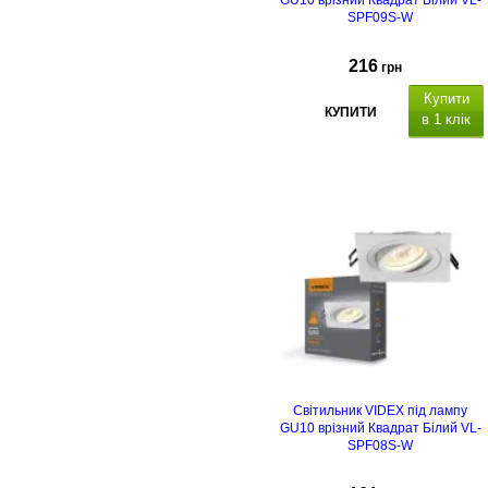
GU10 врізний Квадрат Білий VL-
SPF09S-W
216
грн
Купити
КУПИТИ
в 1 клік
Світильник VIDEX під лампу
GU10 врізний Квадрат Білий VL-
SPF08S-W