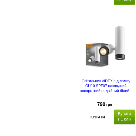
Світильник VIDEX під лампу
GU10 SPF07 накладний
поворотний подвійний білий +
чорне кільце
790
грн
Купити
КУПИТИ
в 1 клік