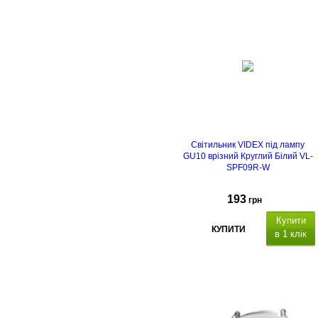
Світильник VIDEX під лампу
GU10 врізний Круглий Білий VL-
SPF09R-W
193
грн
Купити
КУПИТИ
в 1 клік