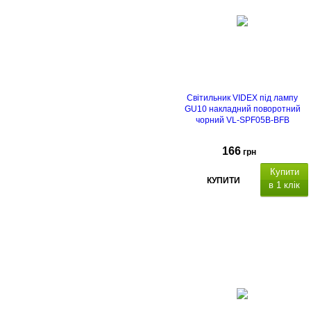
Світильник VIDEX під лампу
GU10 накладний поворотний
чорний VL-SPF05B-BFB
166
грн
Купити
КУПИТИ
в 1 клік