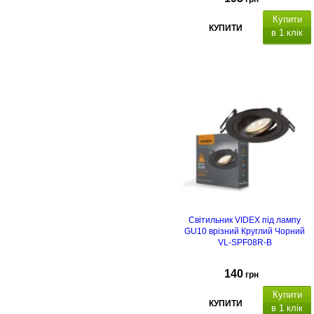
Купити
КУПИТИ
в 1 клік
Світильник VIDEX під лампу
GU10 врізний Круглий Чорний
VL-SPF08R-B
140
грн
Купити
КУПИТИ
в 1 клік