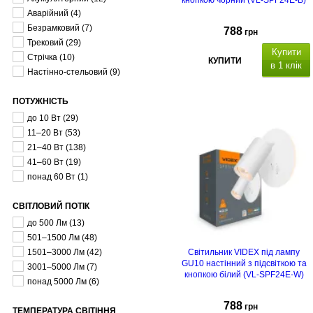
кнопкою чорний (VL-SPF24E-B)
Аварійний
(4)
Безрамковий
(7)
788
грн
Трековий
(29)
Купити
Стрічка
(10)
КУПИТИ
в 1 клік
Настінно-стельовий
(9)
ПОТУЖНІСТЬ
до 10 Вт
(29)
11–20 Вт
(53)
21–40 Вт
(138)
41–60 Вт
(19)
понад 60 Вт
(1)
СВІТЛОВИЙ ПОТІК
до 500 Лм
(13)
501–1500 Лм
(48)
1501–3000 Лм
(42)
Світильник VIDEX під лампу
GU10 настінний з підсвіткою та
3001–5000 Лм
(7)
кнопкою білий (VL-SPF24E-W)
понад 5000 Лм
(6)
788
грн
ТЕМПЕРАТУРА СВІТІННЯ