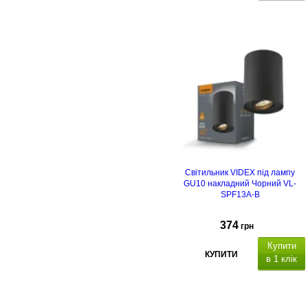
Світильник VIDEX під лампу
GU10 накладний Чорний VL-
SPF13A-B
374
грн
Купити
КУПИТИ
в 1 клік