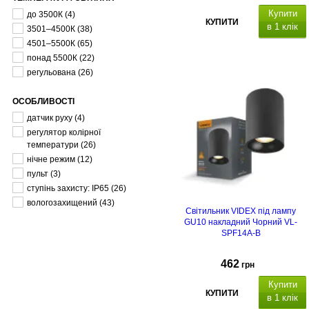
Купити
до 3500К
(4)
КУПИТИ
в 1 клік
3501–4500К
(38)
4501–5500К
(65)
понад 5500К
(22)
регульована
(26)
ОСОБЛИВОСТІ
датчик руху
(4)
регулятор колірної
температури
(26)
нічне режим
(12)
пульт
(3)
ступінь захисту: IP65
(26)
вологозахищений
(43)
Світильник VIDEX під лампу
GU10 накладний Чорний VL-
SPF14A-B
462
грн
Купити
КУПИТИ
в 1 клік