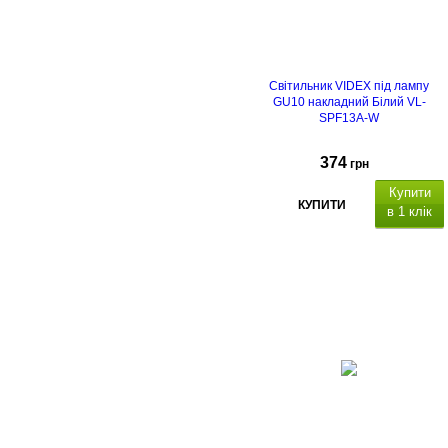
Світильник VIDEX під лампу
GU10 накладний Білий VL-
SPF13A-W
374
грн
Купити
КУПИТИ
в 1 клік