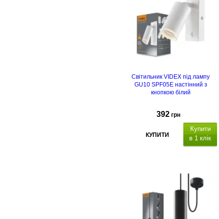
Світильник VIDEX під лампу
GU10 SPF05E настінний з
кнопкою білий
392
грн
Купити
КУПИТИ
в 1 клік