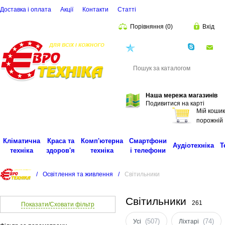
Доставка і оплата
Акції
Контакти
Статті
Порівняння
(
0
)
Вхід
(068)
001-00-02
eu
Пошук
Наша мережа магазинів
Подивитися на карті
Мій кошик
порожній
Кліматична
Краса та
Комп'ютерна
Смартфони
Аудіотехніка
Т
техніка
здоров'я
техніка
і телефони
/
Освітлення та живлення
/
Світильники
Світильники
261
Показати/Сховати фільтр
(507)
(74)
Усі
Ліхтарі