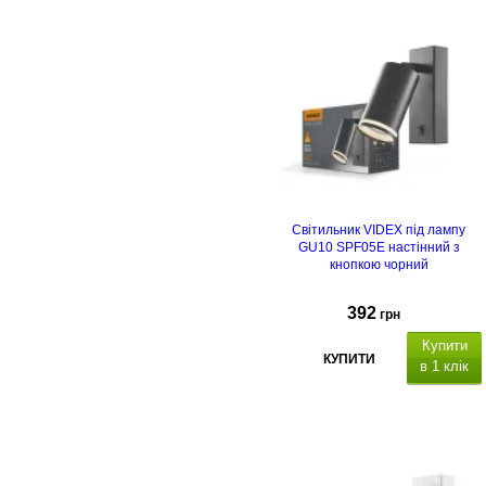
Світильник VIDEX під лампу
GU10 SPF05E настінний з
кнопкою чорний
392
грн
Купити
КУПИТИ
в 1 клік