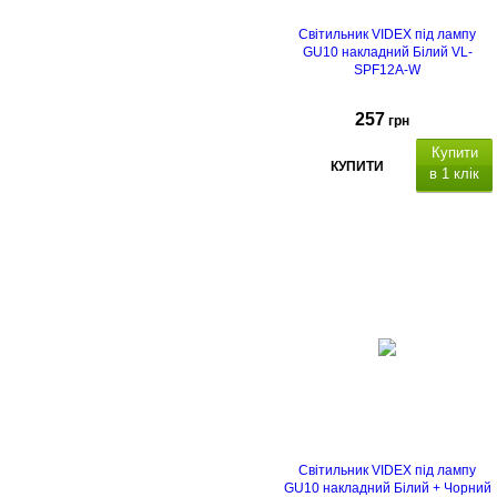
Світильник VIDEX під лампу
GU10 накладний Білий VL-
SPF12A-W
257
грн
Купити
КУПИТИ
в 1 клік
Світильник VIDEX під лампу
GU10 накладний Білий + Чорний