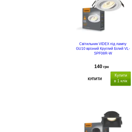
Світильник VIDEX під лампу
GU10 врізний Круглий Білий VL-
SPF08R-W
140
грн
Купити
КУПИТИ
в 1 клік