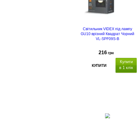
Світильник VIDEX під лампу
GU10 врізний Квадрат Чорний
VL-SPF09S-B
216
грн
Купити
КУПИТИ
в 1 клік