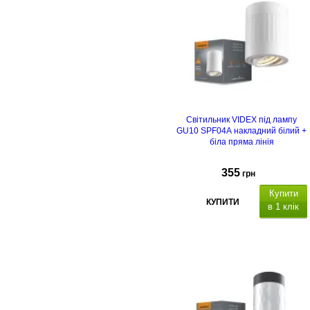
Світильник VIDEX під лампу
GU10 SPF04A накладний білий +
біла пряма лінія
355
грн
Купити
КУПИТИ
в 1 клік