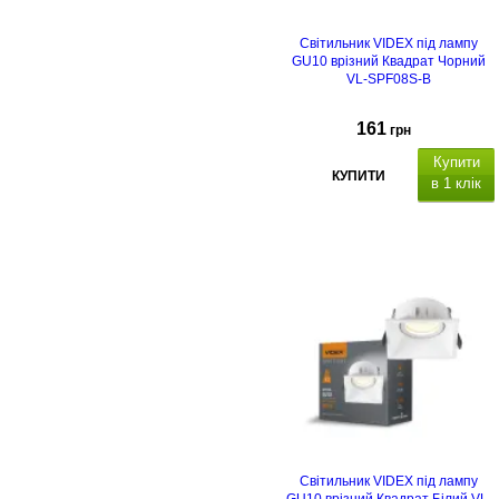
Світильник VIDEX під лампу
GU10 врізний Квадрат Чорний
VL-SPF08S-B
161
грн
Купити
КУПИТИ
в 1 клік
Світильник VIDEX під лампу