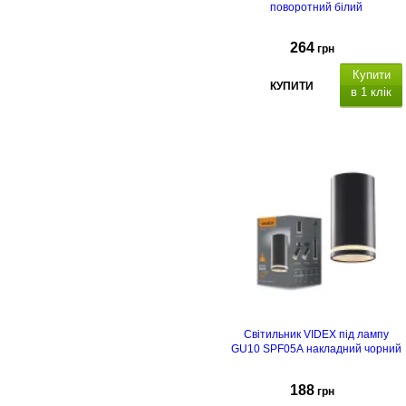
поворотний білий
264
грн
Купити
КУПИТИ
в 1 клік
Світильник VIDEX під лампу
GU10 SPF05A накладний чорний
188
грн