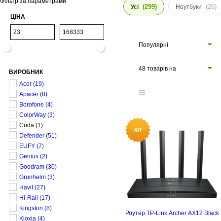
Фільтр за параметрами
(299)
(26)
Усі
Ноутбуки
ЦІНА
Популярні
48 товарів на
ВИРОБНИК
сторінці
Acer
(19)
Apacer
(8)
Borofone
(4)
ColorWay
(3)
Cuda
(1)
Defender
(51)
EUFY
(7)
Genius
(2)
Goodram
(30)
Grunhelm
(3)
Havit
(27)
Hi-Rali
(17)
Kingston
(8)
Роутер TP-Link Archer AX12 Black
Kioxia
(4)