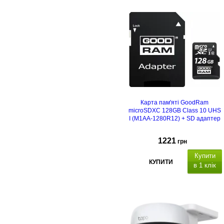
AA
Карта пам'яті GoodRam
microSDXC 128GB Class 10 UHS
I (M1AA-1280R12) + SD адаптер
1221
грн
Купити
КУПИТИ
в 1 клік