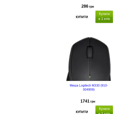
286
грн
Купити
КУПИТИ
в 1 клік
Миша Logitech M330 (910-
004909)
1741
грн
Купити
КУПИТИ
в 1 клік