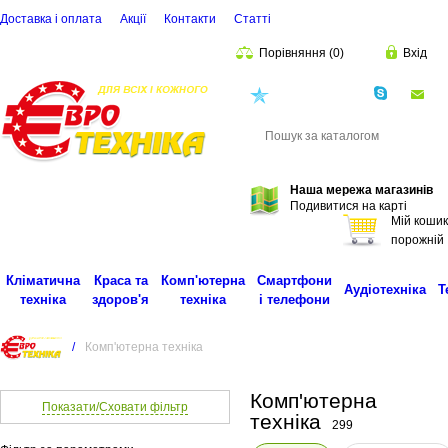
Доставка і оплата
Акції
Контакти
Статті
Порівняння
(
0
)
Вхід
(068)
001-00-02
eu
Пошук
Наша мережа магазинів
Подивитися на карті
Мій кошик
порожній
Кліматична
Краса та
Комп'ютерна
Смартфони
Аудіотехніка
Т
техніка
здоров'я
техніка
і телефони
/
Комп'ютерна техніка
Комп'ютерна
Показати/Сховати фільтр
техніка
299