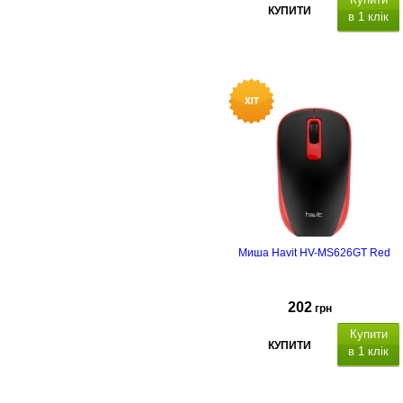
КУПИТИ
в 1 клік
Дводіапазонний Wi-Fi 867 Мбіт/с
(5 ГГц
23 dBm
) + 400 Мбіт/с (2.4
ГГц
20 dBm
),
андарти
бездротового зв'язку:
802.11ac
(Wi-Fi 5) ма
ксимальна
швидкість
867 Mbps. Антени 4
зовнішні, Beamforming. Порти: 1
WAN + 4 LAN (Gigabit
10/100/1000).
Протоколи безпеки
бездротової мережі:
WEP, WPA,
WPA2-PSK, WPA3-
PSK.
Підтримувані види інтернет
з'єднань:
Static IP, Dynamic IP,
Миша Havit HV-MS626GT Red
PPPoE, L2TP, PPTP, EasyMesh,
MU-MIMO.
202
грн
Купити
КУПИТИ
в 1 клік