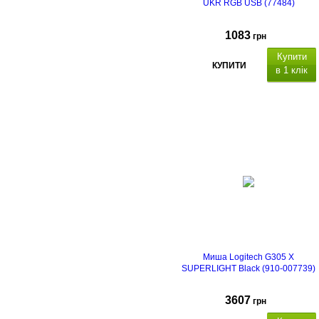
UKR RGB USB (77484)
1083
грн
Купити
КУПИТИ
в 1 клік
Миша Logitech G305 X
SUPERLIGHT Black (910-007739)
3607
грн