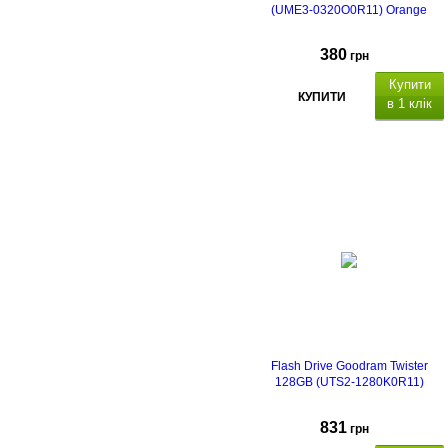
(UME3-0320O0R11) Orange
380
грн
Купити
КУПИТИ
в 1 клік
Flash Drive Goodram Twister
128GB (UTS2-1280K0R11)
831
грн