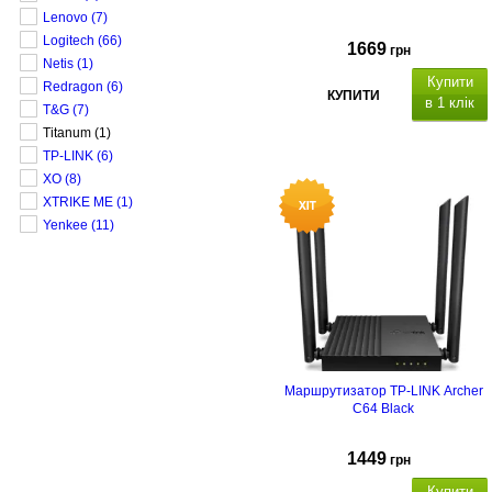
Lenovo
(7)
Logitech
(66)
1669
грн
Netis
(1)
Купити
Redragon
(6)
КУПИТИ
в 1 клік
T&G
(7)
Titanum
(1)
Wi-Fi роутер з робочою
TP-LINK
(6)
частотою 2.4 ГГц, 5 ГГц, стандар
XO
(8)
Wi-Fi 802.11 (b,g,n,ac,ax,a).
М
аксимальна швидкість передачі
XTRIKE ME
(1)
даних:
n (300 Мбіт/с), ax (1201
Yenkee
(11)
Мбіт/с).
Кількість портів: 1xWan,
3х
LAN, к
ількість антен:
4шт.
Додаткові можливості:
DHCP
сервер, FTP-сервер,
пріоретизація трафіку (QoS),
Dynamic DNS (DDNS),
підтримка
IPTV,
підтримка MU-MIMO,
підтримка PoE,
підтримка
Маршрутизатор TP-LINK Archer
VPN,
підтримка технології MESH.
C64 Black
1449
грн
Купити