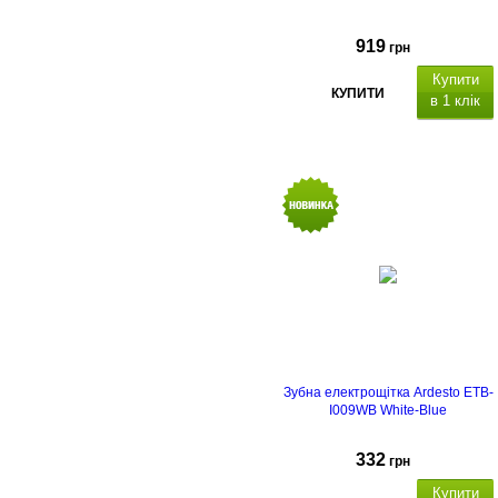
919
грн
Купити
КУПИТИ
в 1 клік
Зубна електрощітка Ardesto ETB-
I009WB White-Blue
332
грн
Купити