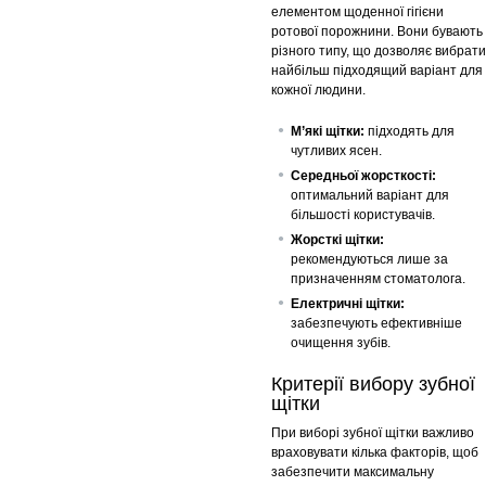
елементом щоденної гігієни
ротової порожнини. Вони бувають
різного типу, що дозволяє вибрати
найбільш підходящий варіант для
кожної людини.
М’які щітки:
підходять для
чутливих ясен.
Середньої жорсткості:
оптимальний варіант для
більшості користувачів.
Жорсткі щітки:
рекомендуються лише за
призначенням стоматолога.
Електричні щітки:
забезпечують ефективніше
очищення зубів.
Критерії вибору зубної
щітки
При виборі зубної щітки важливо
враховувати кілька факторів, щоб
забезпечити максимальну