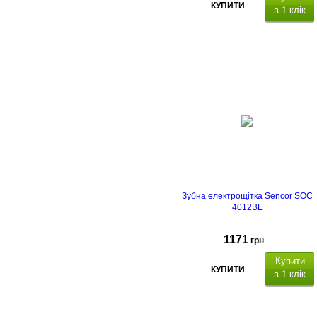
КУПИТИ
в 1 клік
Зубна електрощітка Sencor SOC
4012BL
1171
грн
Купити
КУПИТИ
в 1 клік