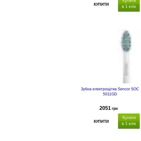
Купити
КУПИТИ
в 1 клік
Зубна електрощітка Sencor SOC
5011GD
2051
грн
Купити
КУПИТИ
в 1 клік