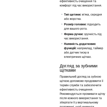
ефективність очищення та
комфорт під час використання.
Тип щетини:
м’яка, середня
або жорстка.
Розмір головки:
підходить
для вашого рота.
Форма ручки:
зручність під
час використання.
Наявність додаткових
функцій:
наприклад, таймер
або датчик тиску в
електричних щітках.
Догляд за зубними
щітками
Правильний догляд за зубною
щіткою допоможе продовжити її
термін служби та забезпечити
ефективність очищення.
Рекомендується промивати щітку
після кожного використання та
зберігати її у вертикальному
положенні, щоб уникнути