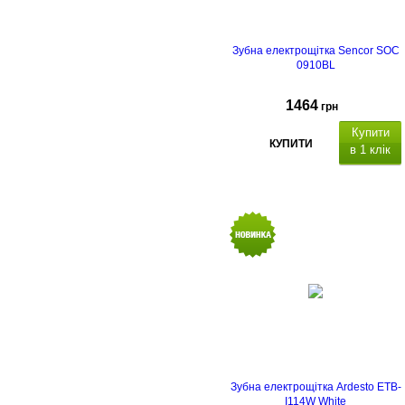
Зубна електрощітка Sencor SOC
0910BL
1464
грн
Купити
КУПИТИ
в 1 клік
Зубна електрощітка Ardesto ETB-
I114W White