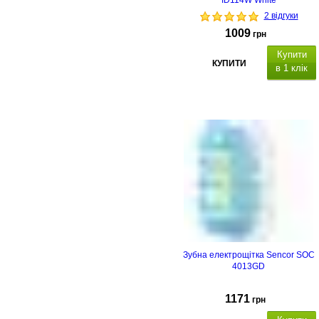
ID114W White
2 відгуки
1009
грн
Купити
КУПИТИ
в 1 клік
Зубна електрощітка Sencor SOC
4013GD
1171
грн