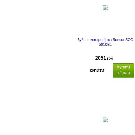
Зубна електрощітка Sencor SOC
5010BL
2051
грн
Купити
КУПИТИ
в 1 клік