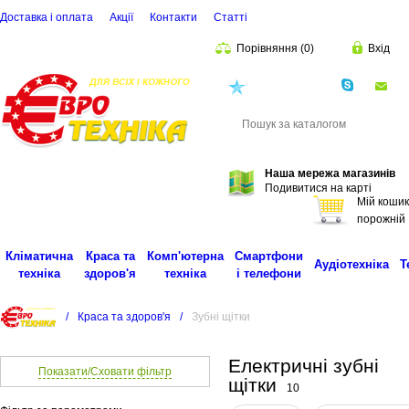
Доставка і оплата
Акції
Контакти
Статті
Порівняння
(
0
)
Вхід
(068)
001-00-02
eu
Пошук
Наша мережа магазинів
Подивитися на карті
Мій кошик
порожній
Кліматична
Краса та
Комп'ютерна
Смартфони
Аудіотехніка
Т
техніка
здоров'я
техніка
і телефони
/
Краса та здоров'я
/
Зубні щітки
Електричні зубні
Показати/Сховати фільтр
щітки
10