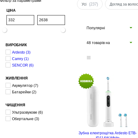
Фільтр за параметрами
(237)
Усі
Догляд за воло
ЦІНА
Популярні
48 товарів на
ВИРОБНИК
сторінці
Ardesto
(3)
Camry
(1)
SENCOR
(6)
ЖИВЛЕННЯ
Акумулятор
(7)
Батарейки
(2)
ЧИЩЕННЯ
Ультразвукове
(6)
Обертальне
(3)
Зубна електрощітка Ardesto ETB-