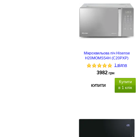
Мікрохвильова піч Hisense
H20MOMSS4H (C20PXP)
1 відгук
3982
грн
Купити
КУПИТИ
в 1 клік