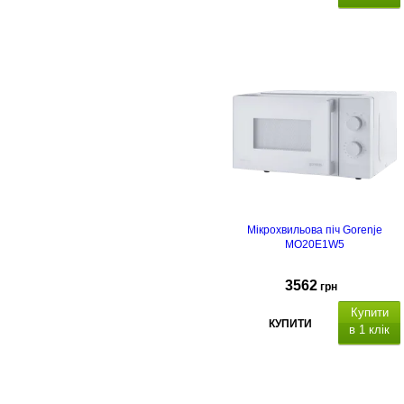
Мікрохвильова піч Gorenje
MO20E1W5
3562
грн
Купити
КУПИТИ
в 1 клік