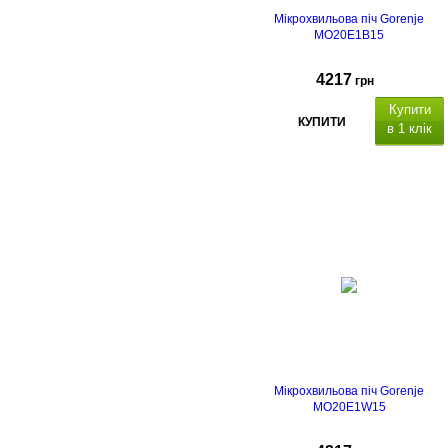
Мікрохвильова піч Gorenje
MO20E1B15
4217
грн
Купити
КУПИТИ
в 1 клік
Мікрохвильова піч Gorenje
MO20E1W15