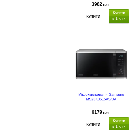
3982
грн
Купити
КУПИТИ
в 1 клік
Мікрохвильова піч Samsung
MS23K3515AS/UA
6179
грн
Купити
КУПИТИ
в 1 клік