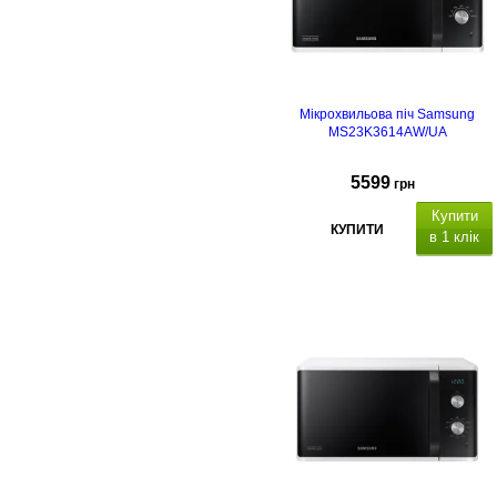
Мікрохвильова піч Samsung
MS23K3614AW/UA
5599
грн
Купити
КУПИТИ
в 1 клік
Тип НВЧ
Тип
відкриття дверцят
Тип
керування