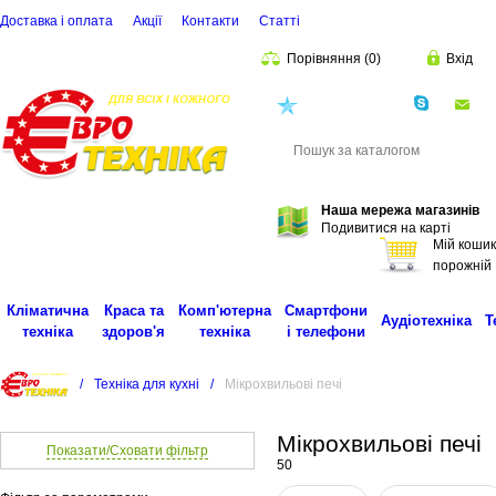
Доставка і оплата
Акції
Контакти
Статті
Порівняння
(
0
)
Вхід
(068)
001-00-02
eu
Пошук
Наша мережа магазинів
Подивитися на карті
Мій кошик
порожній
Кліматична
Краса та
Комп'ютерна
Смартфони
Аудіотехніка
Т
техніка
здоров'я
техніка
і телефони
/
Техніка для кухні
/
Мікрохвильові печі
Мікрохвильові печі
Показати/Сховати фільтр
50