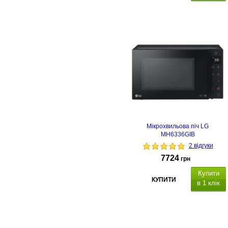
Мікрохвильова піч LG
MH6336GIB
2 відгуки
7724
грн
Купити
КУПИТИ
в 1 клік