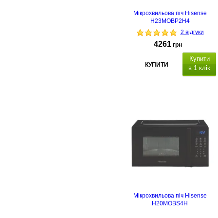
Мікрохвильова піч Hisense
H23MOBP2H4
2 відгуки
4261
грн
Купити
КУПИТИ
в 1 клік
Мікрохвильова піч Hisense
H20MOBS4H