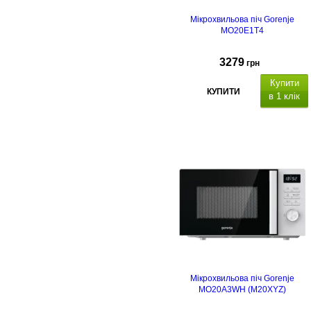
Мікрохвильова піч Gorenje
MO20E1T4
3279
грн
Купити
КУПИТИ
в 1 клік
Мікрохвильова піч Gorenje
MO20A3WH (M20XYZ)