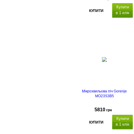
Купити
КУПИТИ
в 1 клік
Мікрохвильова піч Gorenje
MO23S3B5
5810
грн
Купити
КУПИТИ
в 1 клік