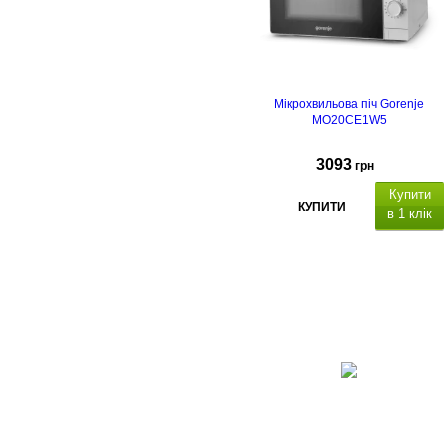
Мікрохвильова піч Gorenje
MO20CE1W5
3093
грн
Купити
КУПИТИ
в 1 клік