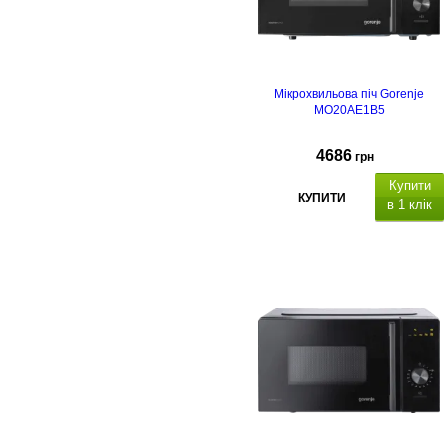
Мікрохвильова піч Gorenje
MO20AE1B5
4686
грн
Купити
КУПИТИ
в 1 клік