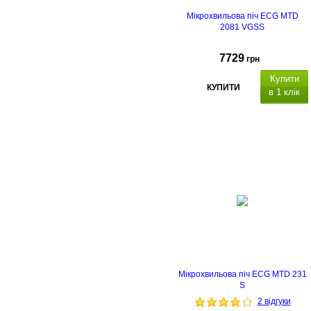
Мікрохвильова піч ECG MTD
2081 VGSS
7729
грн
Купити
КУПИТИ
в 1 клік
Мікрохвильова піч ECG MTD 231
S
2 відгуки