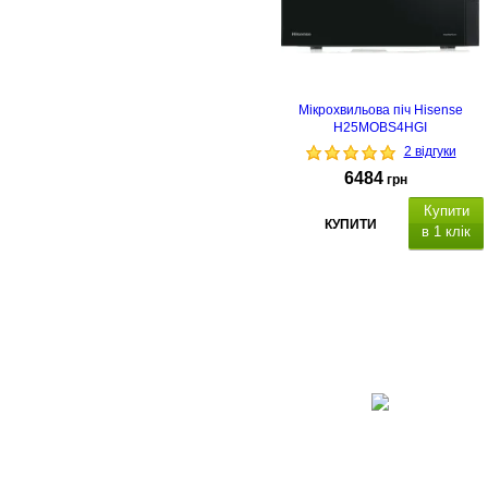
Мікрохвильова піч Hisense
H25MOBS4HGI
2 відгуки
6484
грн
Купити
КУПИТИ
в 1 клік