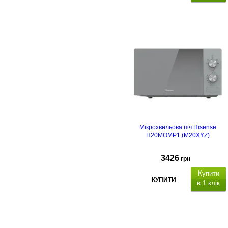
Мікрохвильова піч Hisense
H20MOMP1 (M20XYZ)
3426
грн
Купити
КУПИТИ
в 1 клік