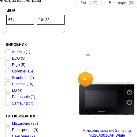
Фільтр за параметрами
(722)
(80)
Усі
Блендери
ЦІНА
ВИРОБНИК
Ardesto
(1)
ECG
(5)
Ergo
(5)
Gorenje
(15)
Grunhelm
(2)
Hisense
(10)
LG
(4)
Panasonic
(1)
Samsung
(7)
ТИП КЕРУВАННЯ
Механічне
(26)
Електронне
(9)
Мікрохвильова піч Samsung
MS20A3010AH White
Сенсорне
(9)