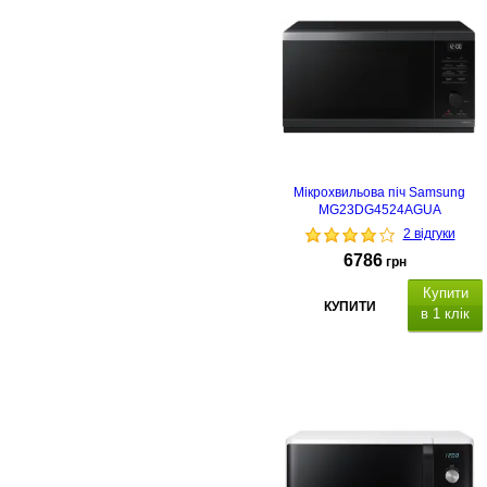
Мікрохвильова піч Samsung
MG23DG4524AGUA
2 відгуки
6786
грн
Купити
КУПИТИ
в 1 клік