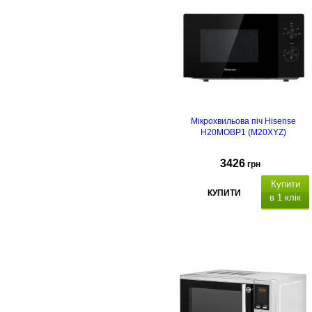
Мікрохвильова піч Hisense
H20MOBP1 (M20XYZ)
3426
грн
Купити
КУПИТИ
в 1 клік