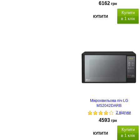
6162
грн
Купити
КУПИТИ
в 1 клік
Мікрохвильова піч LG
MS2042DARB
2 відгуки
4593
грн
Купити
КУПИТИ
в 1 клік