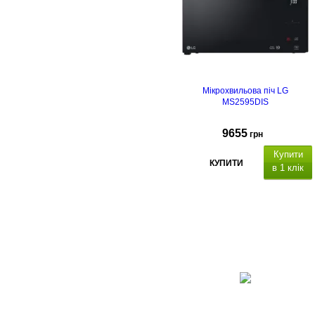
Мікрохвильова піч LG
MS2595DIS
9655
грн
Купити
КУПИТИ
в 1 клік