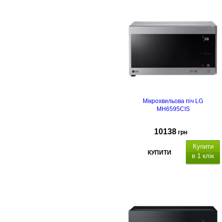
Мікрохвильова піч LG
MH6595CIS
10138
грн
Купити
КУПИТИ
в 1 клік