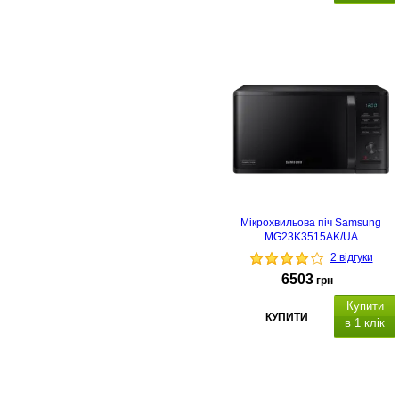
Мікрохвильова піч Samsung
MG23K3515AK/UA
2 відгуки
6503
грн
Купити
КУПИТИ
в 1 клік