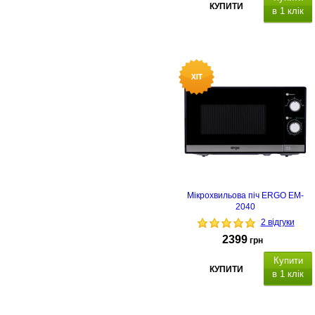
КУПИТИ
в 1 клік
Мікрохвильова піч ERGO EM-
2040
2 відгуки
2399
грн
Купити
КУПИТИ
в 1 клік