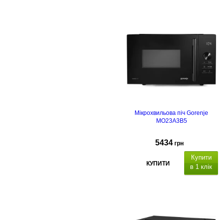
Мікрохвильова піч Gorenje
MO23A3B5
5434
грн
Купити
КУПИТИ
в 1 клік