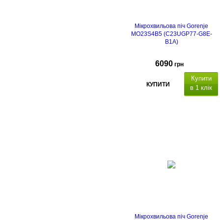
Мікрохвильова піч Gorenje
MO23S4B5 (C23UGP77-G8E-
B1A)
6090
грн
Купити
КУПИТИ
в 1 клік
Мікрохвильова піч Gorenje