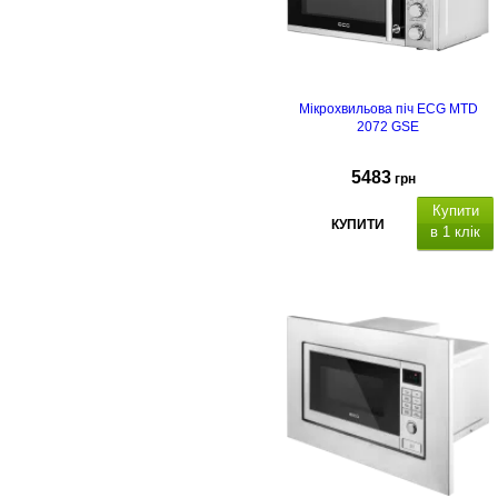
Мікрохвильова піч ECG MTD
2072 GSE
5483
грн
Купити
КУПИТИ
в 1 клік