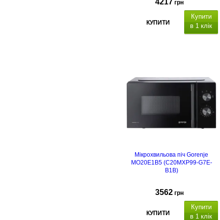
4217
грн
Купити
КУПИТИ
в 1 клік
Мікрохвильова піч Gorenje
MO20E1B5 (C20MXP99-G7E-
B1B)
3562
грн
Купити
КУПИТИ
в 1 клік