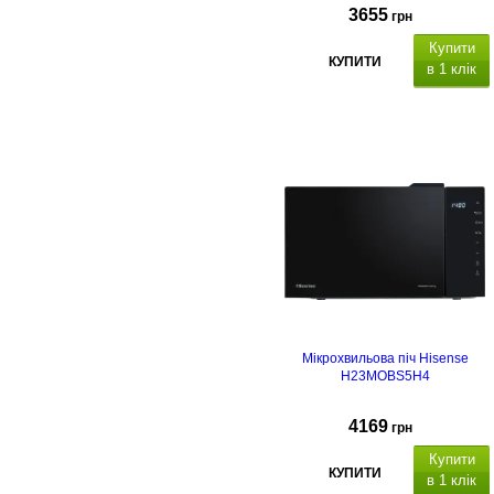
3655
грн
Купити
КУПИТИ
в 1 клік
Мікрохвильова піч Hisense
H23MOBS5H4
4169
грн
Купити
КУПИТИ
в 1 клік