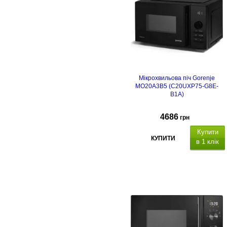
Мікрохвильова піч Gorenje
MO20A3B5 (C20UXP75-G8E-
B1A)
4686
грн
Купити
КУПИТИ
в 1 клік