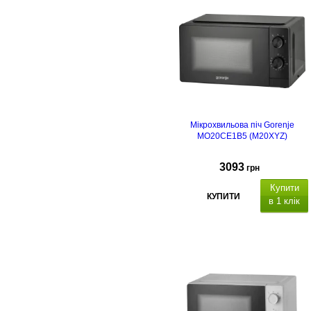
Мікрохвильова піч Gorenje
MO20CE1B5 (M20XYZ)
3093
грн
Купити
КУПИТИ
в 1 клік