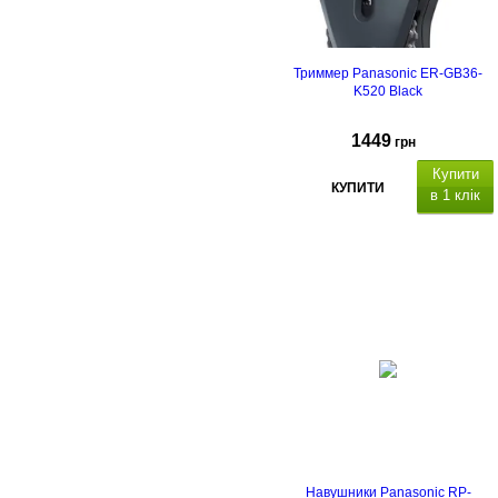
розміри:
Триммер Panasonic ER-GB36-
K520 Black
1449
грн
Купити
КУПИТИ
в 1 клік
егулювальне коліщатк
ирина ножа: 39 мм
Габарити (ВхШхГ):
Навушники Panasonic RP-