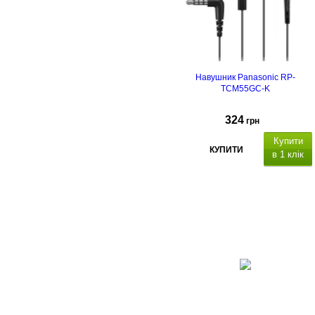
Навушник Panasonic RP-
TCM55GC-K
324
грн
Купити
КУПИТИ
в 1 клік