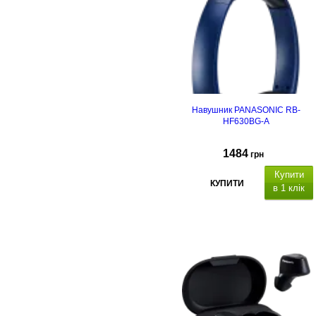
Навушник PANASONIC RB-
HF630BG-A
1484
грн
Купити
КУПИТИ
в 1 клік