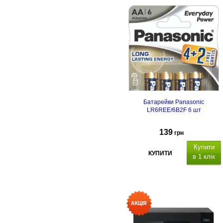
(лужні).
Батарейки Panasonic
LR6REE/6B2F 6 шт
139
грн
Купити
КУПИТИ
в 1 клік
алкалайнові
(лужні).