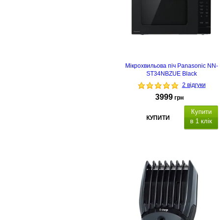
Мікрохвильова піч Panasonic NN-
ST34NBZUE Black
2 відгуки
3999
грн
Купити
КУПИТИ
в 1 клік
Об'єм: 25 л
потужність: 900 Вт
ип
управління:
сенсорне,
іаметр
поворотного
столу:
28.8.
Функції:
Автоматични
розігрів Автоматичне
приготування
.
Габаритні