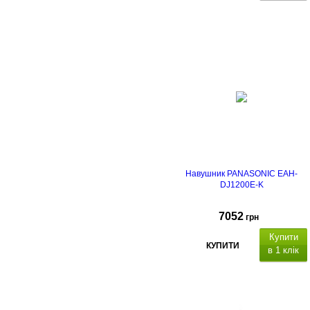
Навушник PANASONIC EAH-
DJ1200E-K
7052
грн
Купити
КУПИТИ
в 1 клік