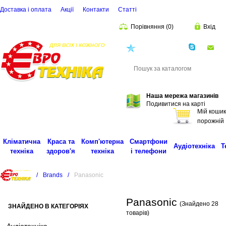
Доставка і оплата
Акції
Контакти
Статті
Порівняння
(
0
)
Вхід
(068)
001-00-02
eu
Пошук
Наша мережа магазинів
Подивитися на карті
Мій кошик
порожній
Кліматична
Краса та
Комп'ютерна
Смартфони
Аудіотехніка
Т
техніка
здоров'я
техніка
і телефони
/
Brands
/
Panasonic
Panasonic
(Знайдено 28
ЗНАЙДЕНО В КАТЕГОРІЯХ
товарів)