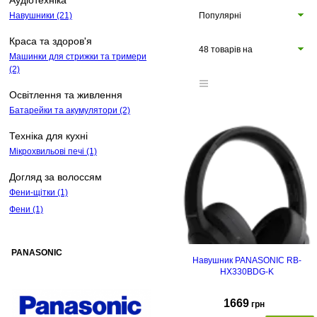
Аудіотехніка
Навушники
(21)
Популярні
Краса та здоров'я
48 товарів на
Машинки для стрижки та тримери
(2)
сторінці
Освітлення та живлення
Батарейки та акумулятори
(2)
Техніка для кухні
Мікрохвильові печі
(1)
Догляд за волоссям
Фени-щітки
(1)
Фени
(1)
PANASONIC
Навушник PANASONIC RB-
HX330BDG-K
1669
грн