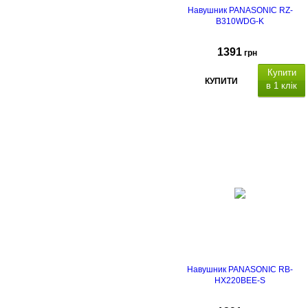
Навушник PANASONIC RZ-
B310WDG-K
1391
грн
Купити
КУПИТИ
в 1 клік
Навушник PANASONIC RB-
HX220BEE-S