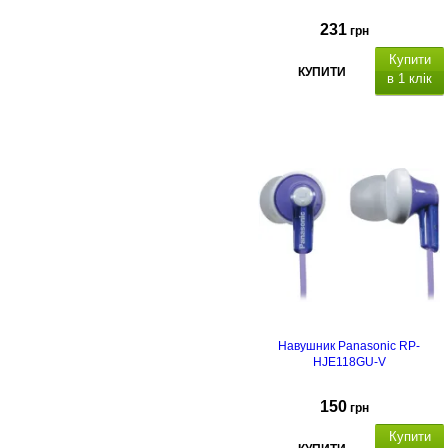
231
грн
Купити
КУПИТИ
в 1 клік
Навушник Panasonic RP-
HJE118GU-V
150
грн
Купити