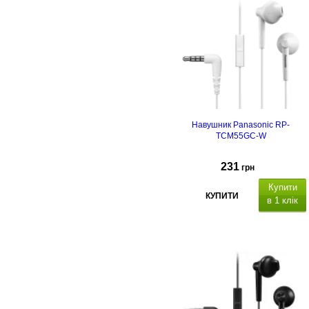
Навушник Panasonic RP-
TCM55GC-W
231
грн
Купити
КУПИТИ
в 1 клік