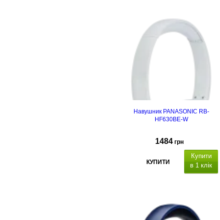
Навушник PANASONIC RB-
HF630BE-W
1484
грн
Купити
КУПИТИ
в 1 клік