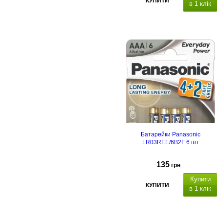
КУПИТИ
в 1 клік
Тип навушників
Мікрофон
Призначення
Батарейки Panasonic
LR03REE/6B2F 6 шт
135
грн
Купити
КУПИТИ
в 1 клік
алкалайнові