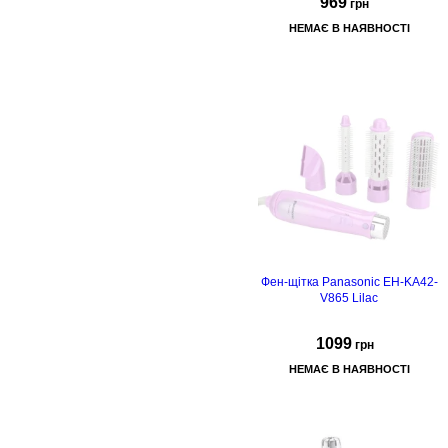
969
грн
НЕМАЄ В НАЯВНОСТІ
Фен-щітка Panasonic EH-KA42-
V865 Lilac
1099
грн
НЕМАЄ В НАЯВНОСТІ
кількість насадок: 4
ітка дл