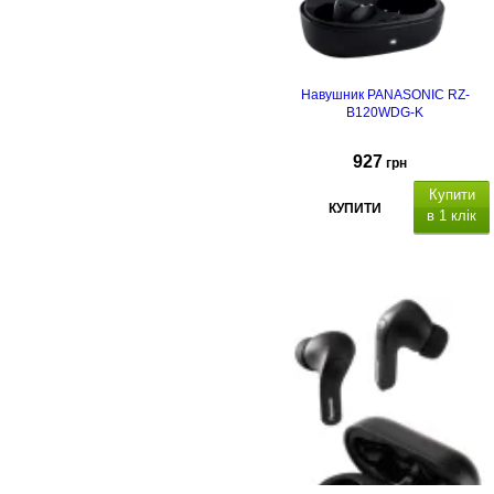
Навушник PANASONIC RZ-
B120WDG-K
927
грн
Купити
КУПИТИ
в 1 клік