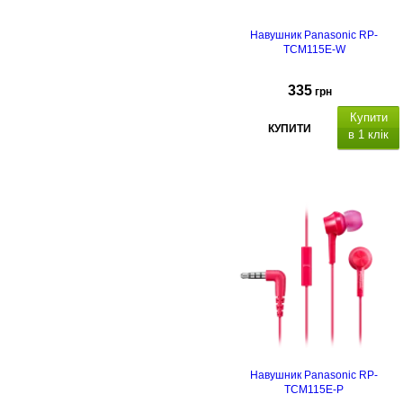
Навушник Panasonic RP-
TCM115E-W
335
грн
Купити
КУПИТИ
в 1 клік
Навушник Panasonic RP-
TCM115E-P