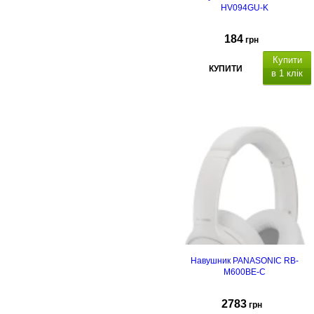
HV094GU-K
184
грн
Купити
КУПИТИ
в 1 клік
Навушник PANASONIC RB-
M600BE-C
2783
грн