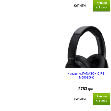
Купити
КУПИТИ
в 1 клік
Навушник PANASONIC RB-
M600BG-K
2783
грн
Купити
КУПИТИ
в 1 клік