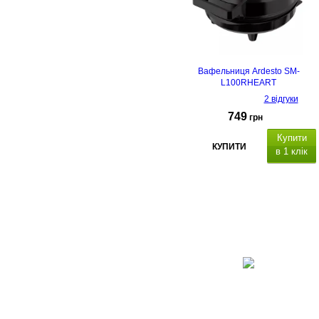
Вафельниця Ardesto SM-
L100RHEART
2 відгуки
749
грн
Купити
КУПИТИ
в 1 клік
іаметр
робочої поверхні – 19 см
із
антипригарним
покриттям.
Особливості:
автомат
чний термостат і захист від
перегрівання, і
ндикатори
живлення та готовності.