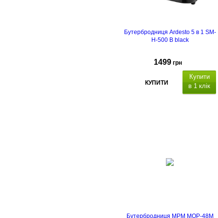
Бутербродниця Ardesto 5 в 1 SM-
H-500 B black
1499
грн
Купити
КУПИТИ
в 1 клік
5 в 1, для
приготування сендвічів, гриля,
вафель, для капкейків / оладок /
печива, горішків, механічне
управління, індикатор готовності
5 знімних пластин з
антипригарною поверхнею
23 x 13 cм.
Бутербродниця MPM MOP-48M