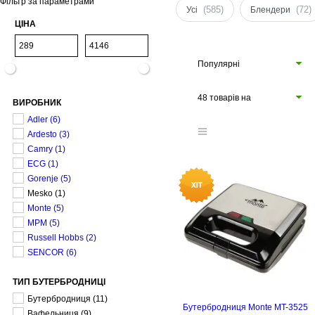
Фільтр за параметрами
(585)
(72)
Усі
Блендери
ЦІНА
Популярні
48 товарів на
ВИРОБНИК
сторінці
Adler
(6)
Ardesto
(3)
Camry
(1)
ECG
(1)
Gorenje
(5)
Mesko
(1)
Monte
(5)
MPM
(5)
Russell Hobbs
(2)
SENCOR
(6)
ТИП БУТЕРБРОДНИЦІ
Бутербродниця
(11)
Бутербродниця Monte MT-3525
Вафельниця
(9)