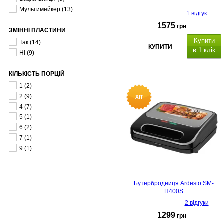
Мультимейкер
(13)
1 відгук
1575
грн
ЗМІННІ ПЛАСТИНИ
Купити
Так
(14)
КУПИТИ
в 1 клік
Ні
(9)
КІЛЬКІСТЬ ПОРЦІЙ
1
(2)
2
(9)
4
(7)
5
(1)
6
(2)
7
(1)
9
(1)
Бутербродниця Ardesto SM-
H400S
2 відгуки
1299
грн