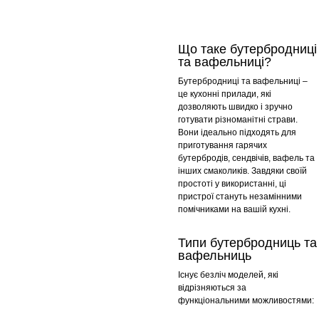
Що таке бутербродниці
та вафельниці?
Бутербродниці та вафельниці –
це кухонні прилади, які
дозволяють швидко і зручно
готувати різноманітні страви.
Вони ідеально підходять для
приготування гарячих
бутербродів, сендвічів, вафель та
інших смаколиків. Завдяки своїй
простоті у використанні, ці
пристрої стануть незамінними
помічниками на вашій кухні.
Типи бутербродниць та
вафельниць
Існує безліч моделей, які
відрізняються за
функціональними можливостями: