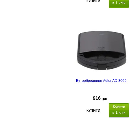
КУПИТИ
в 1 клік
Бутербродниця Adler AD-3069
916
грн
Купити
КУПИТИ
в 1 клік