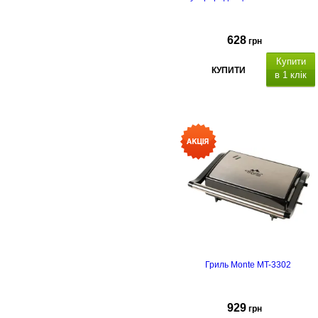
628
грн
Купити
КУПИТИ
в 1 клік
Гриль Monte MT-3302
929
грн