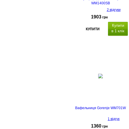
WM1400SB
2 відгуки
1903
грн
Купити
КУПИТИ
в 1 клік
Вафельниця Gorenje WM701W
1 відгук
1360
грн