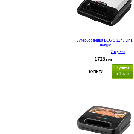
Бутербродниця ECG S 3173 3in1
Triangle
2 відгуки
1725
грн
Купити
КУПИТИ
в 1 клік