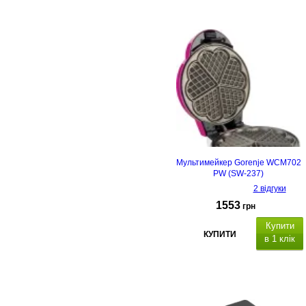
Мультимейкер Gorenje WCM702
PW (SW-237)
2 відгуки
1553
грн
Купити
КУПИТИ
в 1 клік