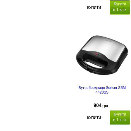
Купити
КУПИТИ
в 1 клік
53.4x27.7x27.4 cм
Бутербродниця Sencor SSM
4420SS
904
грн
Купити
КУПИТИ
в 1 клік