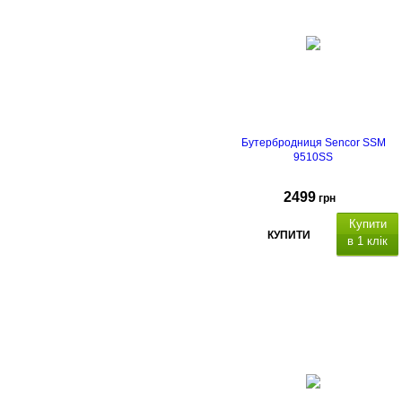
Бутербродниця Sencor SSM
9510SS
2499
грн
Купити
КУПИТИ
в 1 клік