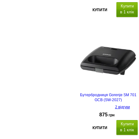
Купити
КУПИТИ
в 1 клік
Бутербродниця Gorenje SM 701
GCB (SW-2027)
2 відгуки
875
грн
Купити
КУПИТИ
в 1 клік