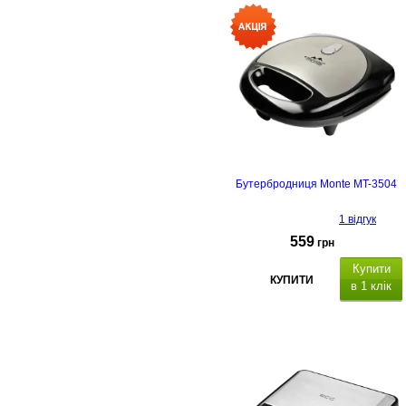
Бутербродниця Monte MT-3504
1 відгук
559
грн
Купити
КУПИТИ
в 1 клік