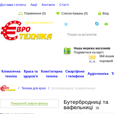
Доставка і оплата
Акції
Контакти
Статті
Порівняння
(
0
)
Список бажань
(
0
)
Вхід
(068)
001-00-02
eu
Пошук
Наша мережа магазинів
Подивитися на карті
Мій кошик
порожній
Кліматична
Краса та
Комп'ютерна
Смартфони
Аудіотехніка
Т
техніка
здоров'я
техніка
і телефони
/
Техніка для кухні
/
Бутербродниці та вафельниці
Бутербродниці та
Показати/Сховати фільтр
вафельниці
35