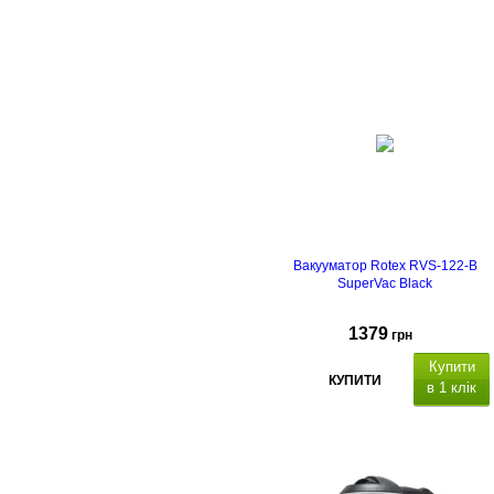
Вакууматор Rotex RVS-122-B
SuperVac Black
1379
грн
Купити
КУПИТИ
в 1 клік
Потужність
120 Вт,
с
ила вакууму:
до 65 кПа
, ч
ас зварювання: 6–10
секунд , ч
ас вакуумування: 10–20
секунд ,
м
аксимальна ширина