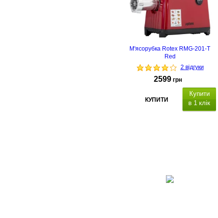
М'ясорубка Rotex RMG-201-Т
Red
2 відгуки
2599
грн
Купити
КУПИТИ
в 1 клік
3мм, 5мм, 7мм
насадка "Кеббе",
насадка для ковбасок, штовхач.