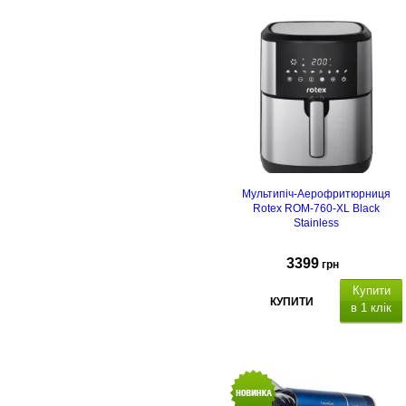
Мультипіч-Аерофритюрниця
Rotex ROM-760-XL Black
Stainless
3399
грн
Купити
КУПИТИ
в 1 клік
LED
дисплей,
ємність миски 7.5 л, 8
програм приготування
Овочі,
Риба, Піца, Картопля фрі, Стейк,
Курка, Креветки, Мафіни