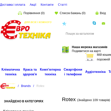
Доставка і оплата
Акції
Контакти
Статті
Порівняння
(
0
)
Список бажань
(
0
)
Вхід
(068)
001-00-02
eu
Пошук
Наша мережа магазинів
Подивитися на карті
Мій кошик
порожній
Кліматична
Краса та
Комп'ютерна
Смартфони
Аудіотехніка
Т
техніка
здоров'я
техніка
і телефони
/
Brands
/
Rotex
Rotex
(Знайдено 109 товарів)
ЗНАЙДЕНО В КАТЕГОРІЯХ