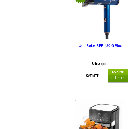
. Ро
боч
температура:
Фен Rotex RFF-130-G Blue
665
грн
Купити
КУПИТИ
в 1 клік
,