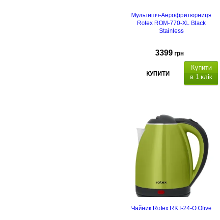
Мультипіч-Аерофритюрниця
Rotex ROM-770-XL Black
Stainless
3399
грн
Купити
КУПИТИ
в 1 клік
Гарантійний термін 24
місяці
Чайник Rotex RKT-24-O Olive