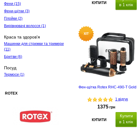
КУПИТИ
Фени
(15)
в 1 клік
Фени-щітки
(3)
Плойки
(2)
Вирівнювачі волосся
(1)
Краса та здоров'я
Машинки для стрижки та тримери
(11)
Бритви
(6)
Посуд
Термоси
(1)
Фен-щітка Rotex RHC-490-T Gold
ROTEX
1 відгук
1375
грн
Купити
КУПИТИ
в 1 клік
3