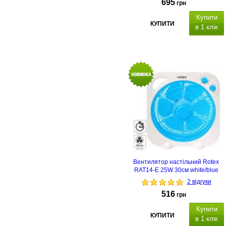
695
грн
Купити
КУПИТИ
в 1 клік
Вентилятор настільний Rotex
RAT14-E 25W 30см white/blue
2 відгуки
516
грн
Купити
КУПИТИ
в 1 клік