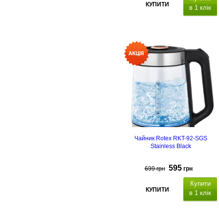
КУПИТИ
в 1 клік
матеріал корпусу: скло покрите
нержавіючою сталлю,
Чайник Rotex RKT-92-SGS
Stainless Black
595
699
грн
грн
Купити
КУПИТИ
в 1 клік