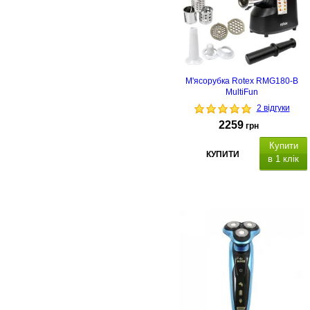
е відключення,
М'ясорубка Rotex RMG180-B
MultiFun
2 відгуки
2259
грн
Купити
КУПИТИ
в 1 клік