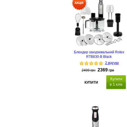
Блендер занурювальний Rotex
RTB830-B Black
2 відгуки
2369
2499
грн
грн
Купити
КУПИТИ
в 1 клік