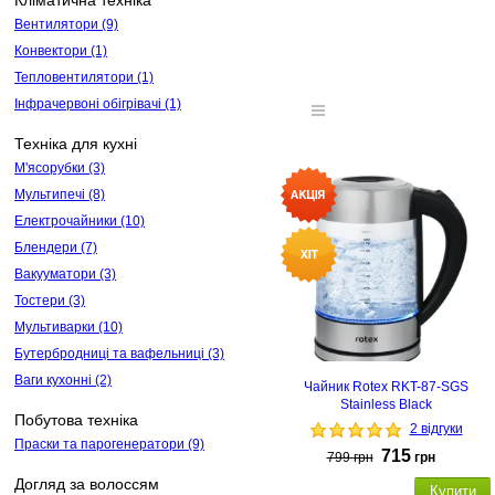
Кліматична техніка
Вентилятори
(9)
Конвектори
(1)
Тепловентилятори
(1)
Інфрачервоні обігрівачі
(1)
Техніка для кухні
М'ясорубки
(3)
Мультипечі
(8)
Електрочайники
(10)
Блендери
(7)
Вакууматори
(3)
Тостери
(3)
Мультиварки
(10)
Бутербродниці та вафельниці
(3)
Ваги кухонні
(2)
Чайник Rotex RKT-87-SGS
Stainless Black
Побутова техніка
2 відгуки
Праски та парогенератори
(9)
715
799
грн
грн
Догляд за волоссям
Купити