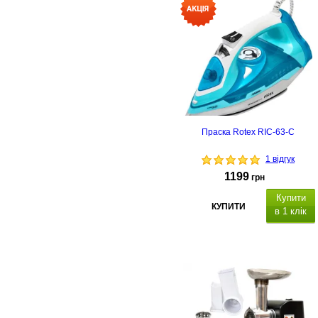
Праска Rotex RIC-63-C
1 відгук
1199
грн
Купити
КУПИТИ
в 1 клік
2400 Вт
функція
самоочищення, проти
крапельна система, автоматич