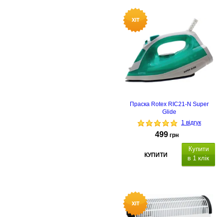
температурні режими/ 2
швидкості,
4 насадки, гребінець,
щітка з обертанням 50 мм, щітка
38 мм, насадка-концентратор,
захист від перегріву
Праска Rotex RIC21-N Super
Glide
1 відгук
499
грн
Купити
КУПИТИ
в 1 клік