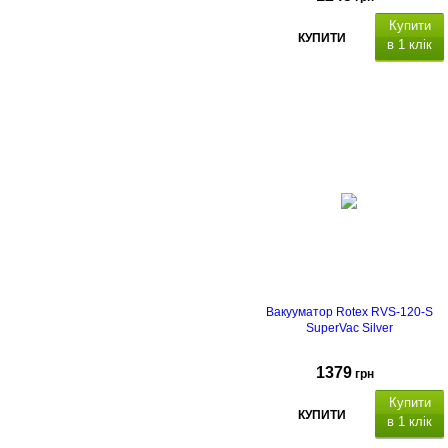
Купити
КУПИТИ
в 1 клік
Потужність
120 Вт,
ш
видкість
вакуумування: 3
л/хв,
с
ила вакууму
до 65 кПа
, ч
ас зварювання: 16
секунд , ч
ас вакуумування: 10–20
секунд ,
м
аксимальна ширина
пакета: 30 см.
Режими роботи:
вакуумирование сухих продуктів,
вакуумування сухих та вологих
продуктів, запаювання без
вакуумізації.
Гарантійний термін
24 місяці.
Вакууматор Rotex RVS-120-S
SuperVac Silver
1379
грн
Купити
КУПИТИ
в 1 клік