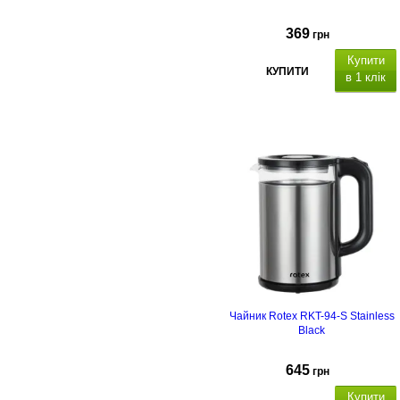
369
грн
Купити
КУПИТИ
в 1 клік
Потужність 1500 Вт, об'єм 1,8 л,
корпус Cool Touch захист від
опіків
, автовідключення при
закипанні, автовідключення при
відсутності води, індикатор
включення, корпус подвійна стінк
(нерж сталь покрита термостійки
пластиком).
Чайник Rotex RKT-94-S Stainless
Black
645
грн
Купити