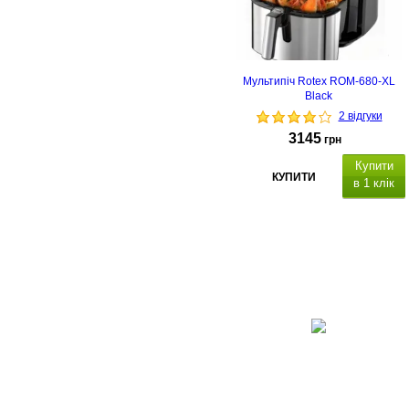
Мультипіч Rotex ROM-680-XL
Black
2 відгуки
3145
грн
Купити
КУПИТИ
в 1 клік
ип покриття чаші
Особливості: 3D нагрівання,
конвекція