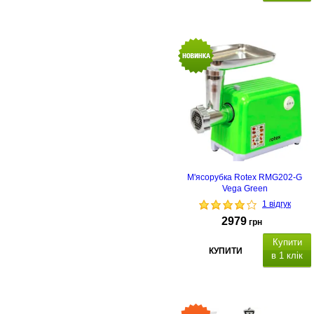
М'ясорубка Rotex RMG202-G
Vega Green
1 відгук
2979
грн
Купити
КУПИТИ
в 1 клік