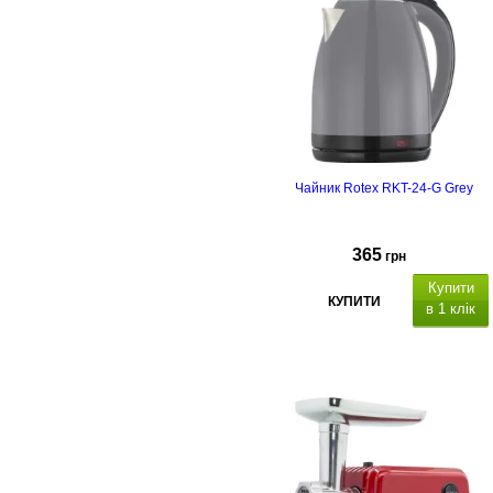
пакета: 30
см.
Функції:
вакуумування та
зварювання пакетів
,
різання.
Режими роботи: вакуум 
зварювання / тільки
зварювання.
Гарантійний термін
24 місяці.
Чайник Rotex RKT-24-G Grey
365
грн
Купити
КУПИТИ
в 1 клік
атеріал корпусу: пластик (Cool-
Touch)
, внутрішня колба
нержавіюча сталь, особливості:
подвійні стінки
, захист від
перегріву при включенні без води