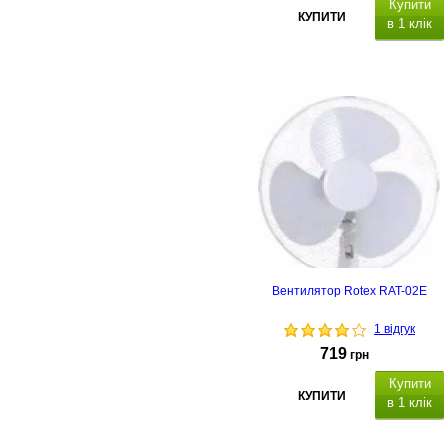
Купити
КУПИТИ
в 1 клік
тайме
пульт
Вентилятор Rotex RAT-02E
1 відгук
719
грн
Купити
КУПИТИ
в 1 клік