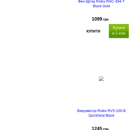
Фен-Щітка Rotex RHC-494-T
Black Gold
1099
грн
Купити
КУПИТИ
в 1 клік
2
температурні режими
та
режим
холодного обдуву
змінні
насадки з турмаліновим
покриттям: щітка з щетинками
діаметром 38мм (не
обертається), щітка діаметром
50мм
(обертається)
Функція
двонапра
леного обертання, та
світловий
індикатор роботи, з
ахист від
перегріву.
Вакууматор Rotex RVS-100-B
QuickSeal Black
1245
грн