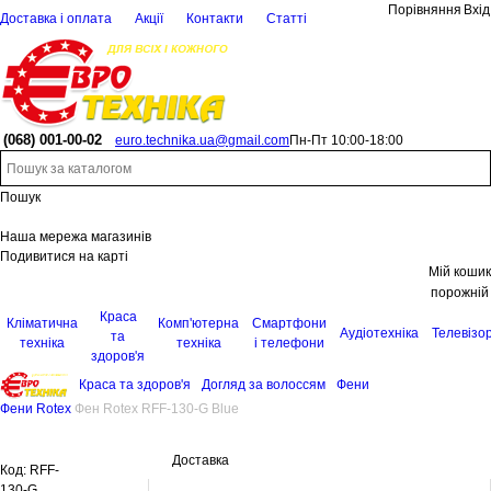
Порівняння
Вхід
Доставка і оплата
Акції
Контакти
Статті
(068)
001-00-02
euro.technika.ua@gmail.com
Пн-Пт 10:00-18:00
Пошук
Наша мережа магазинів
Подивитися на карті
Мій кошик
порожній
Краса
Кліматична
Комп'ютерна
Смартфони
Аудіотехніка
Телевізо
та
техніка
техніка
і телефони
здоров'я
Краса та здоров'я
Догляд за волоссям
Фени
Фени Rotex
Фен Rotex RFF-130-G Blue
Доставка
Код:
RFF-
130-G