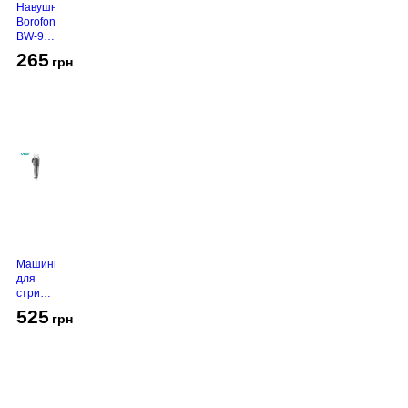
Навушники
Borofone
BW-94
White
265
грн
Машинка
для
стрижки
VGR V-
525
грн
130
Grey