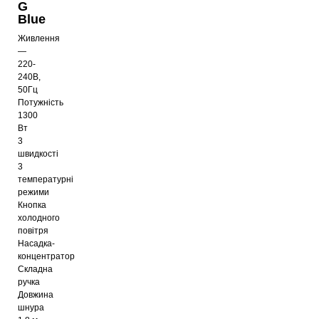
G
Blue
Живлення
—
220-
240В,
50Гц
Потужність
1300
Вт
3
швидкості
3
температурні
режими
Кнопка
холодного
повітря
Насадка-
концентратор
Складна
ручка
Довжина
шнура