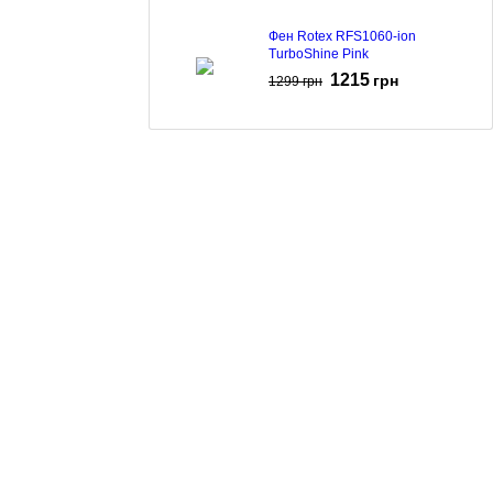
Фен Rotex RFS1060-ion
TurboShine Pink
1215
грн
1299
грн
Фен Rotex RFF205-V DelicateCare
Pro Black
675
грн
Фен Rotex RFF186-V FutureCare
Grey
639
грн
699
грн
Фен Rotex RFF184-V FutureCare
Black
619
грн