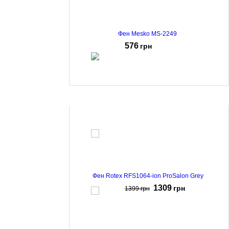
Фен Mesko MS-2249
576
грн
Фен ECG Modifica Chiara Purple
665
грн
Фен Rotex RFS1064-ion ProSalon Grey
1309
грн
1399
грн