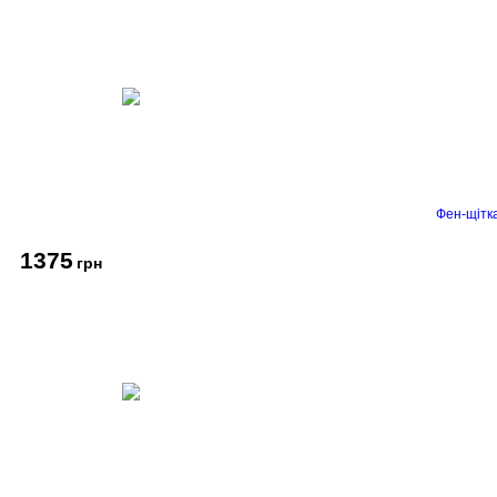
Фен-щітк
1375
грн