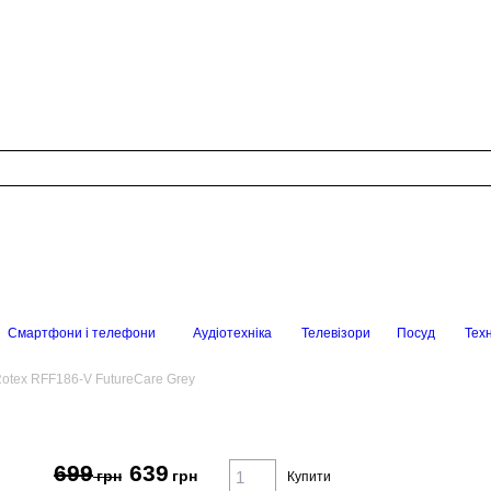
Смартфони і телефони
Аудіотехніка
Телевізори
Посуд
Техн
otex RFF186-V FutureCare Grey
699
639
грн
грн
Купити