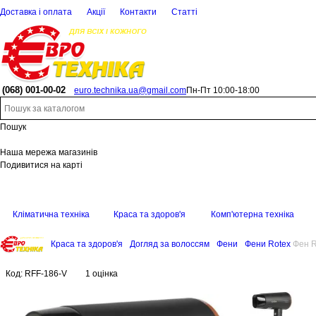
Доставка і оплата
Акції
Контакти
Статті
(068)
001-00-02
euro.technika.ua@gmail.com
Пн-Пт 10:00-18:00
Пошук
Наша мережа магазинів
Подивитися на карті
Кліматична техніка
Краса та здоров'я
Комп'ютерна техніка
Краса та здоров'я
Догляд за волоссям
Фени
Фени Rotex
Фен R
Код:
RFF-186-V
1 оцінка