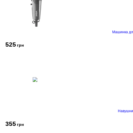
Машинка дл
525
грн
Навушник
355
грн