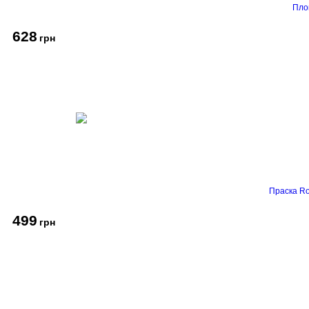
Пло
628
грн
Праска Ro
499
грн