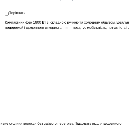
Порівняти
Компактний фен 1800 Вт зі складною ручкою та холодним обдувом. Ідеаль
подорожей і щоденного використання — поєднує мобільність, потужність і з
вне сушіння волосся без зайвого перегріву. Підходить як для щоденного