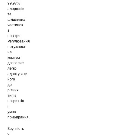
99,97%
алергенів
та
шкідливих
частинок
з
повітря.
Регулювання
потужності
на
корпусі
дозволяє
легко
адаптувати
його
до
різних
типів
покриттів
і
умов
прибирання.
Зручність
у