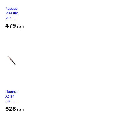
Кавомолка
Maestro
MR-
450
479
грн
Grey
Плойка
Adler
AD-
2116
628
грн