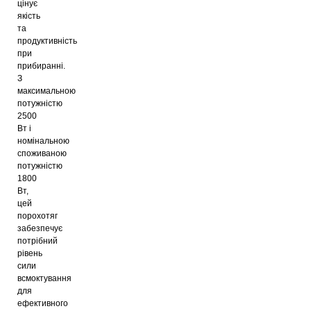
цінує
якість
та
продуктивність
при
прибиранні.
З
максимальною
потужністю
2500
Вт і
номінальною
споживаною
потужністю
1800
Вт,
цей
порохотяг
забезпечує
потрібний
рівень
сили
всмоктування
для
ефективного