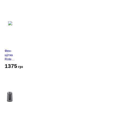
Фен-
щітка
Rotex
RHC-
1375
грн
490-T
Gold