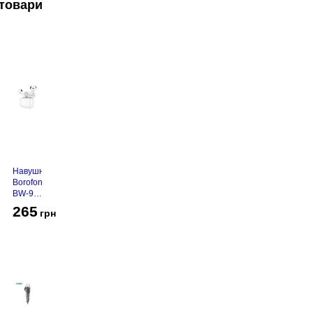
товари
Навушники
Borofone
BW-94
White
265
грн