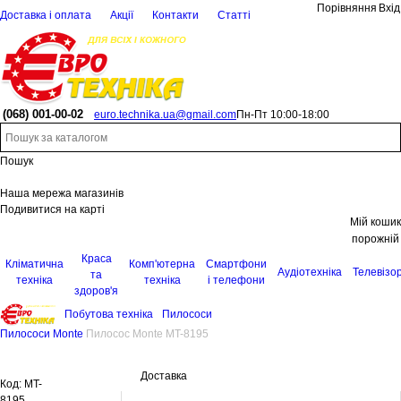
Порівняння
Вхід
Доставка і оплата
Акції
Контакти
Статті
(068)
001-00-02
euro.technika.ua@gmail.com
Пн-Пт 10:00-18:00
Пошук
Наша мережа магазинів
Подивитися на карті
Мій кошик
порожній
Краса
Кліматична
Комп'ютерна
Смартфони
Аудіотехніка
Телевізо
та
техніка
техніка
і телефони
здоров'я
Побутова техніка
Пилососи
Пилососи Monte
Пилосос Monte MT-8195
Доставка
Код:
MT-
8195