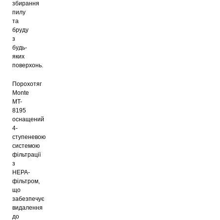
збирання
пилу
та
бруду
з
будь-
яких
поверхонь.
Порохотяг
Monte
MT-
8195
оснащений
4-
ступеневою
системою
фільтрації
з
НЕРА-
фільтром,
що
забезпечує
видалення
до