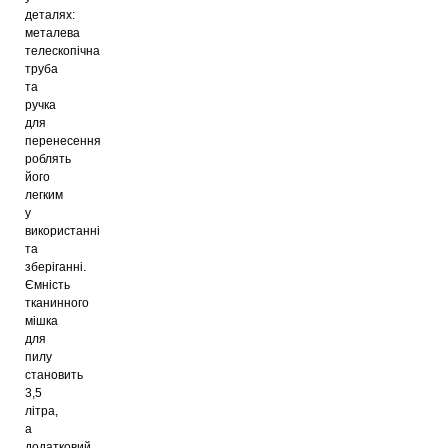
деталях:
металева
телескопічна
труба
та
ручка
для
перенесення
роблять
його
легким
у
використанні
та
зберіганні.
Ємність
тканинного
мішка
для
пилу
становить
3,5
літра,
а
додатковий