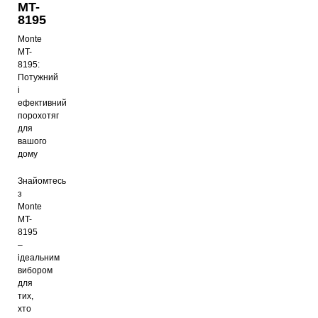
MT-
8195
Monte
MT-
8195:
Потужний
і
ефективний
порохотяг
для
вашого
дому
Знайомтесь
з
Monte
MT-
8195
–
ідеальним
вибором
для
тих,
хто