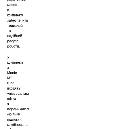
мішок
в
комплекті
забезпечить
тривалий
та
надійний
ресурс
роботи.
У
комплекті
з
Monte
MT-
8195
входять
універсальна
щітка
з
перемикачем
«килим/
підлога»,
комбінована