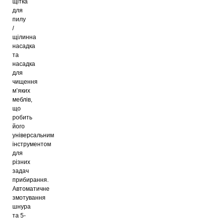
щітка
для
пилу
/
щілинна
насадка
та
насадка
для
чищення
м’яких
меблів,
що
робить
його
універсальним
інструментом
для
різних
задач
прибирання.
Автоматичне
змотування
шнура
та 5-