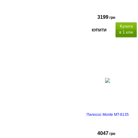
3199
грн
Купити
КУПИТИ
в 1 клік
Пилосос Monte MT-8135
4047
грн