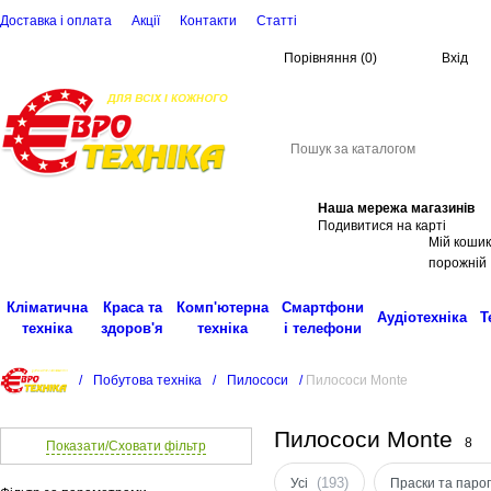
Доставка і оплата
Акції
Контакти
Статті
Порівняння
(
0
)
Вхід
(068)
001-00-02
eu
Пошук
Наша мережа магазинів
Подивитися на карті
Мій кошик
порожній
Кліматична
Краса та
Комп'ютерна
Смартфони
Аудіотехніка
Т
техніка
здоров'я
техніка
і телефони
/
Побутова техніка
/
Пилососи
/
Пилососи Monte
Пилососи Monte
8
Показати/Сховати фільтр
(193)
Усі
Праски та паро