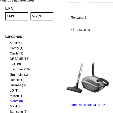
Фільтр за параметрами
ЦІНА
Популярні
48 товарів на
ВИРОБНИК
сторінці
Adler
(4)
Camry
(1)
Castle
(8)
DREAME
(16)
ECG
(9)
Electrolux
(18)
Grunhelm
(1)
Henschll
(3)
Hisense
(3)
LG
(1)
Mesko
(1)
Monte
(8)
Пилосос Monte MT-8195
MPM
(3)
Samsung
(7)