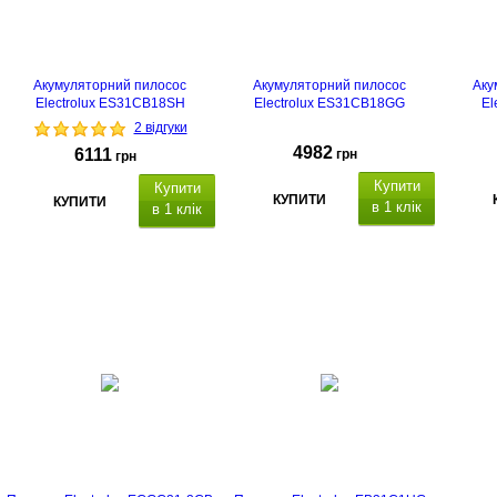
Акумуляторний пилосос
Акумуляторний пилосос
Аку
Electrolux ES31CB18SH
Electrolux ES31CB18GG
El
2 відгуки
4982
6111
грн
грн
Купити
Купити
КУПИТИ
КУПИТИ
в 1 клік
в 1 клік