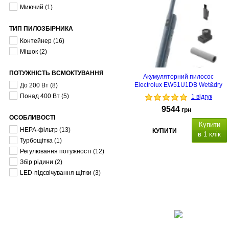
Миючий
(1)
ТИП ПИЛОЗБІРНИКА
Контейнер
(16)
Мішок
(2)
ПОТУЖНІСТЬ ВСМОКТУВАННЯ
Акумуляторний пилосос
Electrolux EW51U1DB Wet&dry
До 200 Вт
(8)
Понад 400 Вт
(5)
1 відгук
9544
грн
ОСОБЛИВОСТІ
Купити
HEPA-фільтр
(13)
КУПИТИ
в 1 клік
Турбощітка
(1)
Регулювання потужності
(12)
Збір рідини
(2)
LED-підсвічування щітки
(3)