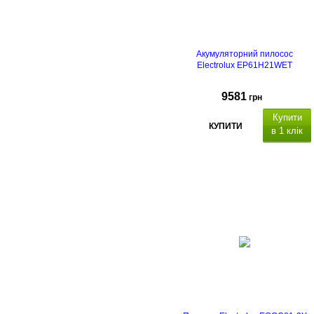
Акумуляторний пилосос
Electrolux EP61H21WET
9581
грн
Купити
КУПИТИ
в 1 клік