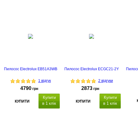
Пилосос Electrolux EB51A3WB
Пилосос Electrolux ECGC21-2Y
Пилосо
1 відгук
2 відгуки
4790
2873
грн
грн
Купити
Купити
КУПИТИ
КУПИТИ
в 1 клік
в 1 клік
Тип 
всмокт