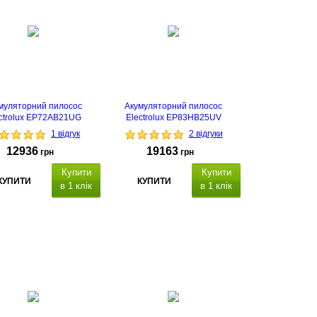
муляторний пилосос
Акумуляторний пилосос
ctrolux EP72AB21UG
Electrolux EP83HB25UV
1 відгук
2 відгуки
12936
19163
грн
грн
Купити
Купити
КУПИТИ
КУПИТИ
в 1 клік
в 1 клік