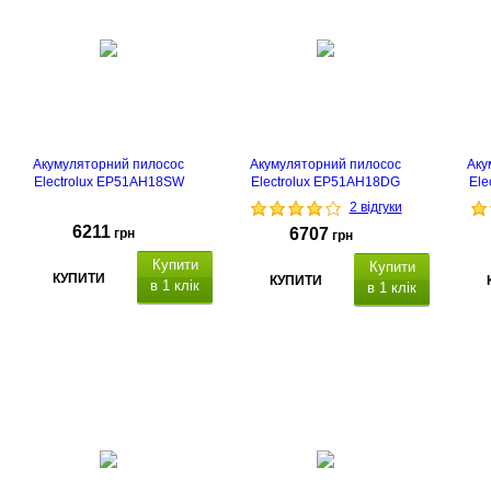
Акумуляторний пилосос
Акумуляторний пилосос
Аку
Electrolux EP51AH18SW
Electrolux EP51AH18DG
Ele
2 відгуки
6211
6707
грн
грн
Купити
Купити
КУПИТИ
КУПИТИ
в 1 клік
в 1 клік