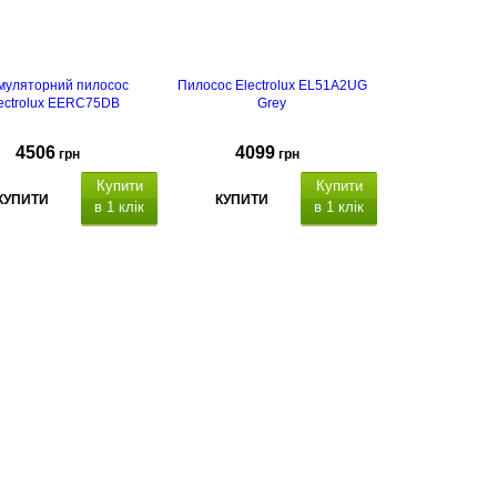
муляторний пилосос
Пилосос Electrolux EL51A2UG
ectrolux EERC75DB
Grey
4506
4099
грн
грн
Купити
Купити
КУПИТИ
КУПИТИ
в 1 клік
в 1 клік