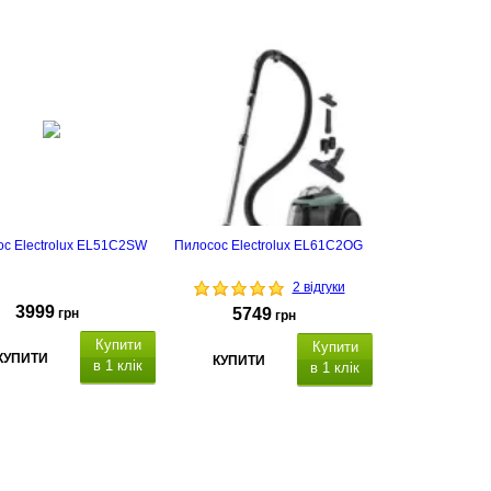
с Electrolux EL51C2SW
Пилосос Electrolux EL61C2OG
2 відгуки
3999
5749
грн
грн
Купити
Купити
КУПИТИ
КУПИТИ
в 1 клік
в 1 клік
прибирання
Сила
ування
Тип фільтра