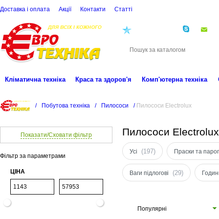
Доставка і оплата
Акції
Контакти
Статті
(068)
001-00-02
eu
Кліматична техніка
Краса та здоров'я
Комп'ютерна техніка
/
Побутова техніка
/
Пилососи
/
Пилососи Electrolux
Пилососи Electrolu
Показати/Сховати фільтр
(197)
Усі
Праски та паро
Фільтр за параметрами
ЦІНА
(29)
Ваги підлогові
Годин
Популярні