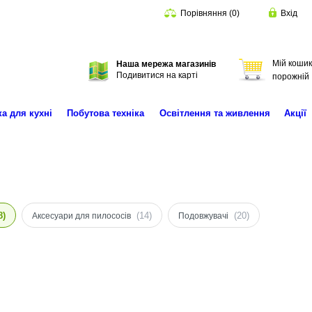
Порівняння
(
0
)
Вхід
Мій кошик
Наша мережа магазинів
Пошук
Подивитися на карті
порожній
ка для кухні
Побутова техніка
Освітлення та живлення
Акції
8)
(14)
(20)
Аксесуари для пилососів
Подовжувачі