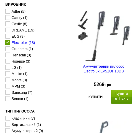
ВИРОБНИК
Adler
(5)
Camry
(1)
Castle
(8)
DREAME
(19)
ECG
(9)
Electrolux
(18)
Grunhelm
(1)
Henschll
(3)
Hisense
(3)
Акумуляторний пилосос
LG
(1)
Electrolux EP51UH18DB
Mesko
(1)
Monte
(8)
5269
грн
MPM
(3)
Samsung
(7)
Купити
КУПИТИ
Senсor
(1)
в 1 клік
ТИП ПИЛОСОСА
Класичний
(7)
Вертикальний
(1)
Акумуляторний
(9)