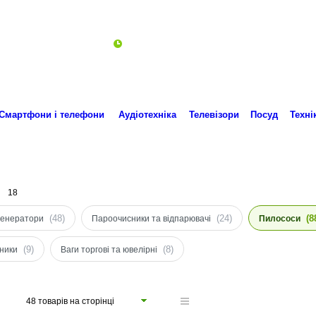
Пн-Пт 10:00-18:00
ro.technika.ua@gmail.com
Смартфони і телефони
Аудіотехніка
Телевізори
Посуд
Техні
x
18
(48)
(24)
(8
генератори
Пароочисники та відпарювачі
Пилососи
(9)
(8)
ники
Ваги торгові та ювелірні
48 товарів на сторінці