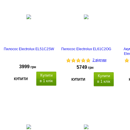
Пилосос Electrolux EL51C2SW
Пилосос Electrolux EL61C2OG
Аку
Ele
2 відгуки
3999
5749
грн
грн
Купити
Купити
КУПИТИ
КУПИТИ
в 1 клік
в 1 клік
Тип прибирання
Сила
всмоктування
Тип
фільтра