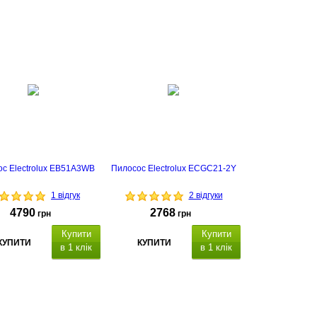
с Electrolux EB51A3WB
Пилосос Electrolux ECGC21-2Y
1 відгук
2 відгуки
4790
2768
грн
грн
Купити
Купити
КУПИТИ
КУПИТИ
в 1 клік
в 1 клік