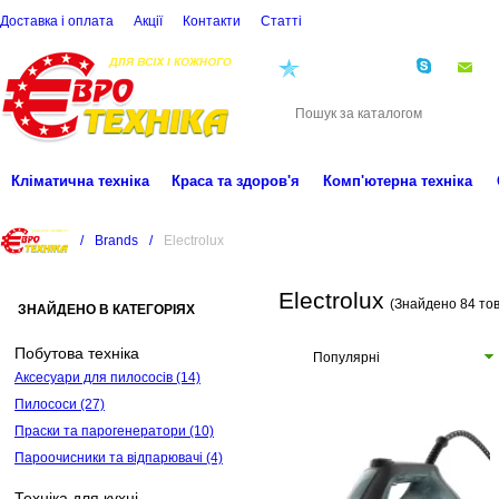
Доставка і оплата
Акції
Контакти
Статті
(068)
001-00-02
eu
Кліматична техніка
Краса та здоров'я
Комп'ютерна техніка
/
Brands
/
Electrolux
Electrolux
(Знайдено 84 то
ЗНАЙДЕНО В КАТЕГОРІЯХ
Побутова техніка
Популярні
Аксесуари для пилососів
(14)
Пилососи
(27)
Праски та парогенератори
(10)
Пароочисники та відпарювачі
(4)
Техніка для кухні