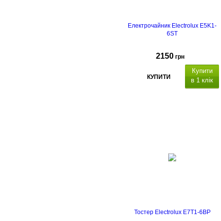
Електрочайник Electrolux E5K1-
6ST
2150
грн
Купити
КУПИТИ
в 1 клік
Тостер Electrolux E7T1-6BP