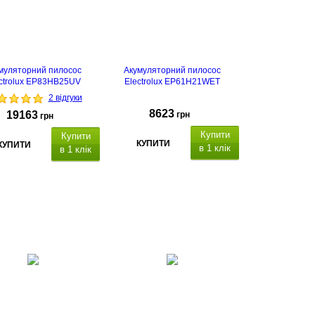
муляторний пилосос
Акумуляторний пилосос
ctrolux EP83HB25UV
Electrolux EP61H21WET
2 відгуки
8623
19163
грн
грн
Купити
Купити
КУПИТИ
КУПИТИ
в 1 клік
в 1 клік