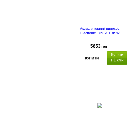
Акумуляторний пилосос
Electrolux EP51AH18SW
5653
грн
Купити
КУПИТИ
в 1 клік