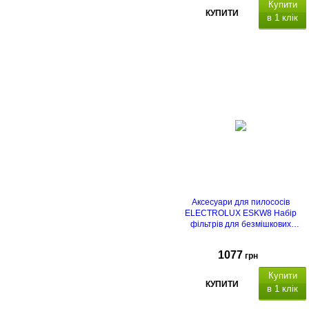
Купити
КУПИТИ
в 1 клік
Аксесуари для пилососів
ELECTROLUX ESKW8 Набір
фільтрів для безмішкових
пилососів
1077
грн
Купити
КУПИТИ
в 1 клік