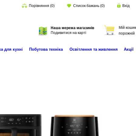
Порівняння
(
0
)
Список бажань
(
0
)
Вхід
Мій кошик
Наша мережа магазинів
Пошук
Подивитися на карті
порожній
ка для кухні
Побутова техніка
Освітлення та живлення
Акції