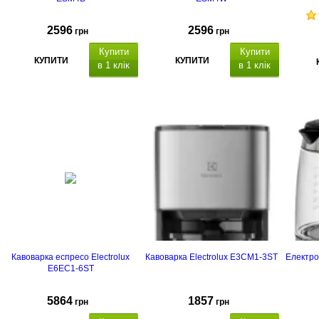
2596
2596
грн
грн
Купити
Купити
КУПИТИ
КУПИТИ
в 1 клік
в 1 клік
Кавоварка еспресо Electrolux
Кавоварка Electrolux E3CM1-3ST
Електро
E6EC1-6ST
5864
1857
грн
грн