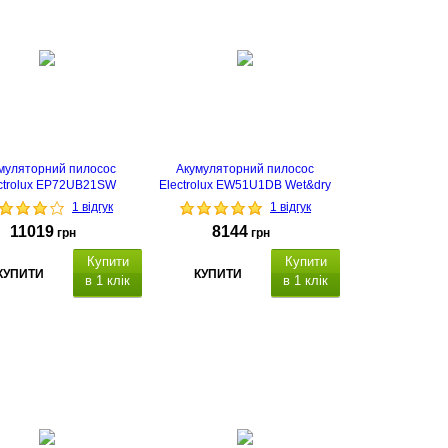
муляторний пилосос
Акумуляторний пилосос
ctrolux EP72UB21SW
Electrolux EW51U1DB Wet&dry
1 відгук
1 відгук
11019
8144
грн
грн
Купити
Купити
КУПИТИ
КУПИТИ
в 1 клік
в 1 клік