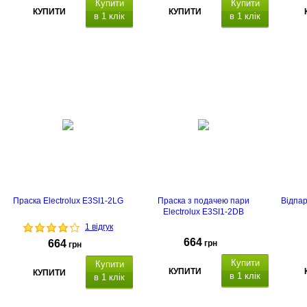
Купити
Купити
КУПИТИ
КУПИТИ
в 1 клік
в 1 клік
Праска Electrolux E3SI1-2LG
Праска з подачею пари
Відпар
Electrolux E3SI1-2DB
1 відгук
664
664
грн
грн
Купити
Купити
КУПИТИ
КУПИТИ
в 1 клік
в 1 клік