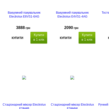
Вакуумний пакувальник
Вакуумний пакувальник
Тосте
Electrolux E6VS1-6AG
Electrolux E4VS1-4AG
3888
2090
грн
грн
Купити
Купити
КУПИТИ
КУПИТИ
в 1 клік
в 1 клік
Стаціонарний міксер Electrolux
Стаціонарний міксер Electrolux
Ручний 
ESM4B
ESM4W