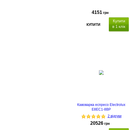
4151
грн
Купити
КУПИТИ
в 1 клік
Кавоварка еспресо Electrolux
E8EC1-8BP
2 відгуки
20526
грн