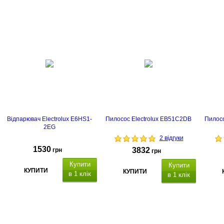
Відпарювач Electrolux E6HS1-
Пилосос Electrolux EB51C2DB
Пилосо
2EG
2 відгуки
1530
3832
грн
грн
Купити
Купити
КУПИТИ
КУПИТИ
в 1 клік
в 1 клік