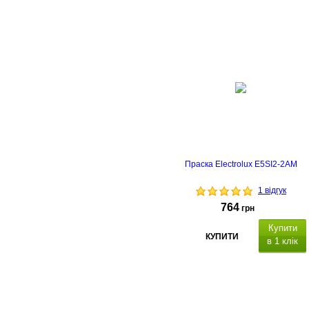
Праска Electrolux E5SI2-2AM
1 відгук
764
грн
Купити
КУПИТИ
в 1 клік