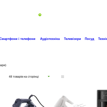
Пн-Пт 10:00-18:00
ro.technika.ua@gmail.com
Смартфони і телефони
Аудіотехніка
Телевізори
Посуд
Техні
вари)
48 товарів на сторінці