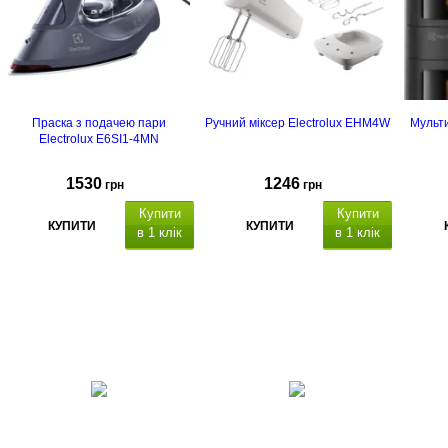
Праска з подачею пари
Ручний міксер Electrolux EHM4W
Мульти
Electrolux E6SI1-4MN
1530
1246
грн
грн
Купити
Купити
КУПИТИ
КУПИТИ
в 1 клік
в 1 клік