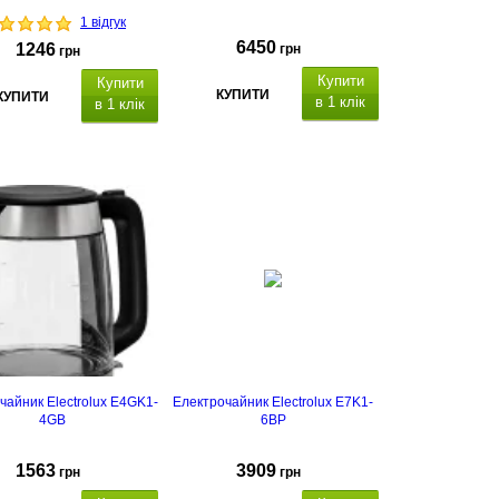
1 відгук
6450
1246
грн
грн
Купити
Купити
КУПИТИ
КУПИТИ
в 1 клік
в 1 клік
чайник Electrolux E4GK1-
Електрочайник Electrolux E7K1-
4GB
6BP
1563
3909
грн
грн