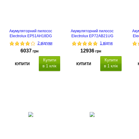
Акумуляторний пилосос
Акумуляторний пилосос
Аку
Electrolux EP51AH18DG
Electrolux EP72AB21UG
Ele
2 відгуки
1 відгук
6037
12936
грн
грн
Купити
Купити
КУПИТИ
КУПИТИ
в 1 клік
в 1 клік