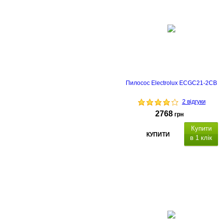
Пилосос Electrolux ECGC21-2CB
2 відгуки
2768
грн
Купити
КУПИТИ
в 1 клік