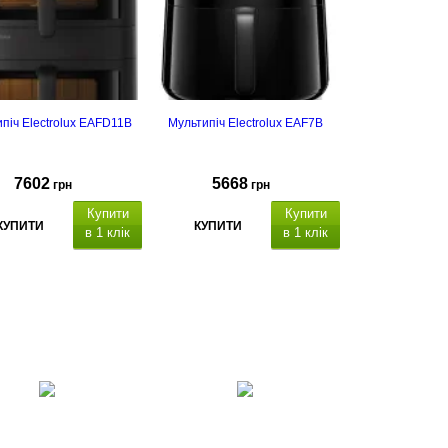
піч Electrolux EAFD11B
Мультипіч Electrolux EAF7B
7602
5668
грн
грн
Купити
Купити
КУПИТИ
КУПИТИ
в 1 клік
в 1 клік