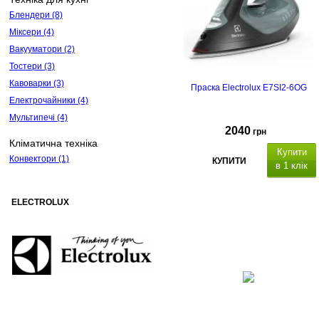
Блендери
(8)
Міксери
(4)
Вакууматори
(2)
Тостери
(3)
Кавоварки
(3)
Праска Electrolux E7SI2-6OG
Електрочайники
(4)
Мультипечі
(4)
2040
грн
Кліматична техніка
Купити
Конвектори
(1)
КУПИТИ
в 1 клік
ELECTROLUX