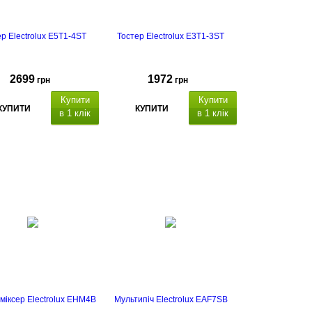
р Electrolux E5T1-4ST
Тостер Electrolux E3T1-3ST
2699
1972
грн
грн
Купити
Купити
КУПИТИ
КУПИТИ
в 1 клік
в 1 клік
міксер Electrolux EHM4B
Мультипіч Electrolux EAF7SB