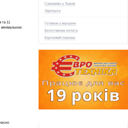
Самовивіз у Львові
Укрпошта
м та 11
Готівкою у магазині
з мінімальною
Безготівкова оплата
Картковий переказ
часно.