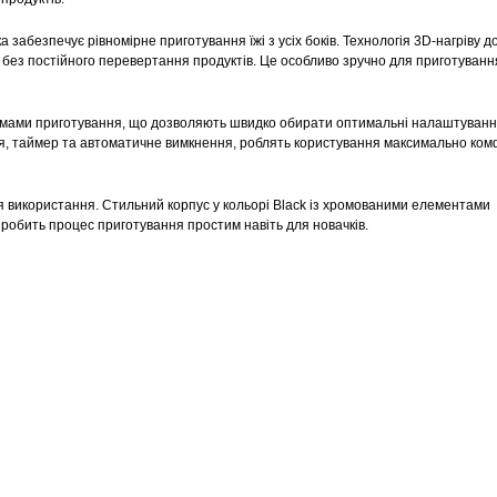
 забезпечує рівномірне приготування їжі з усіх боків. Технологія 3D-нагріву 
і без постійного перевертання продуктів. Це особливо зручно для приготуванн
мами приготування, що дозволяють швидко обирати оптимальні налаштуванн
вання, таймер та автоматичне вимкнення, роблять користування максимально ко
 використання. Стильний корпус у кольорі Black із хромованими елементами
 робить процес приготування простим навіть для новачків.