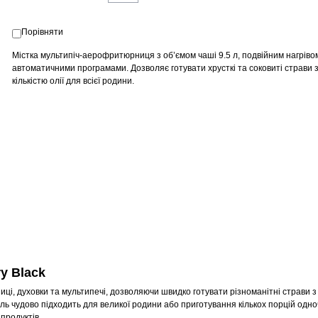
Порівняти
Містка мультипіч-аерофритюрниця з об’ємом чаші 9.5 л, подвійним нагріво
автоматичними програмами. Дозволяє готувати хрусткі та соковиті страви 
кількістю олії для всієї родини.
y Black
, духовки та мультипечі, дозволяючи швидко готувати різноманітні страви з
ель чудово підходить для великої родини або приготування кількох порцій одно
продуктів.