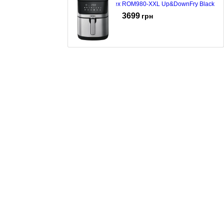
Мультипіч Rotex ROM980-XXL Up&DownFry Black
3699
грн
Мультипіч-Аерофритюрниця Rotex ROM-770-XL
Black Stainless
3399
грн
Мультипіч-Аерофритюрниця Rotex ROM-760-XL
Black Stainless
3399
грн
Мультипіч Rotex ROM-680-XL Black
3145
грн