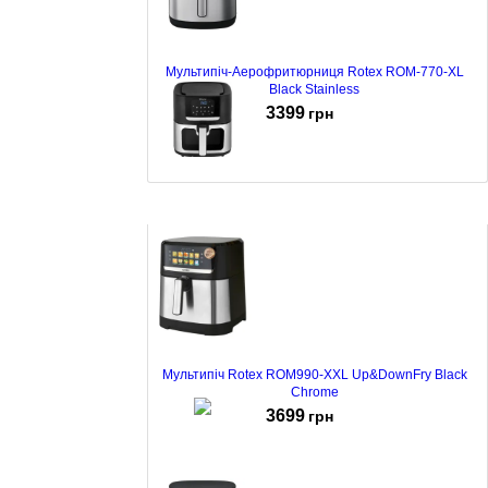
Мультипіч-Аерофритюрниця Rotex ROM-770-XL
Black Stainless
3399
грн
Мультипіч ECG AF 8000 Crusty XL
3499
грн
Мультипіч Rotex ROM990-XXL Up&DownFry Black
Chrome
3699
грн