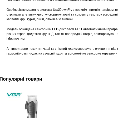
Особливістю моделі є система Up&DownFry з верхнім і нижнім нагрівом, яка
отримати апетитну хрустку скоринку зовні та соковиту текстуру всередин
картоплі фрі, курки, риби, овочів або випічки.
Модель оснащена сенсорним LED-дисплеєм та 11 автоматичними програ
різних страв. Додаткові функції, такі як попередній нагрів, розморожу
і безпечним.
Антипригарне покриття чаші та знімний кошик спрощують очищення після
гармонійно виглядає на сучасній кухні, а ергономічне сенсорне керування
Популярні товари