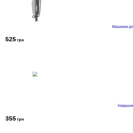
Машинка дл
525
грн
Навушник
355
грн