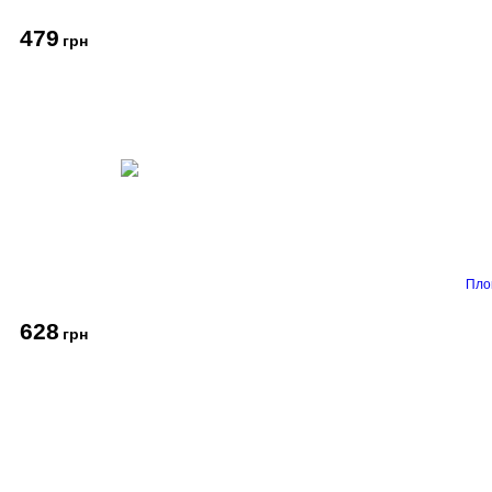
479
грн
Пло
628
грн
Про компанію
Доставка і оплата
Акції
Контакти