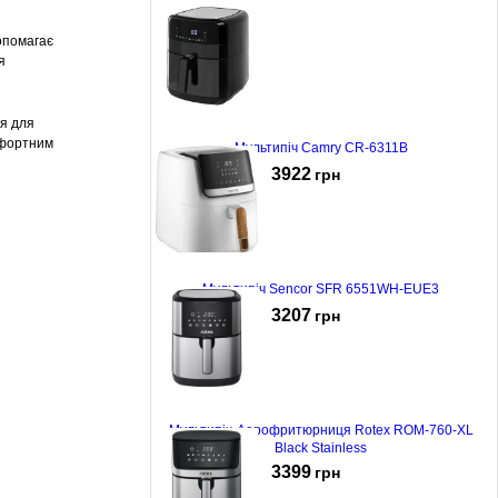
допомагає
я
я для
мфортним
Мультипіч Camry CR-6311B
3922
грн
Мультипіч Sencor SFR 6551WH-EUE3
3207
грн
Мультипіч-Аерофритюрниця Rotex ROM-760-XL
Black Stainless
3399
грн