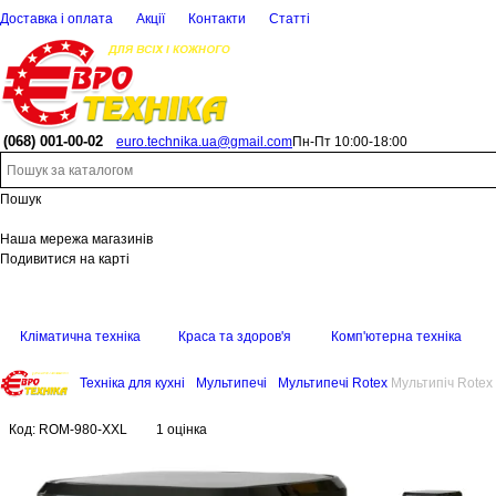
Доставка і оплата
Акції
Контакти
Статті
(068)
001-00-02
euro.technika.ua@gmail.com
Пн-Пт 10:00-18:00
Пошук
Наша мережа магазинів
Подивитися на карті
Кліматична техніка
Краса та здоров'я
Комп'ютерна техніка
Техніка для кухні
Мультипечі
Мультипечі Rotex
Мультипіч Rote
Код:
ROM-980-XXL
1 оцінка