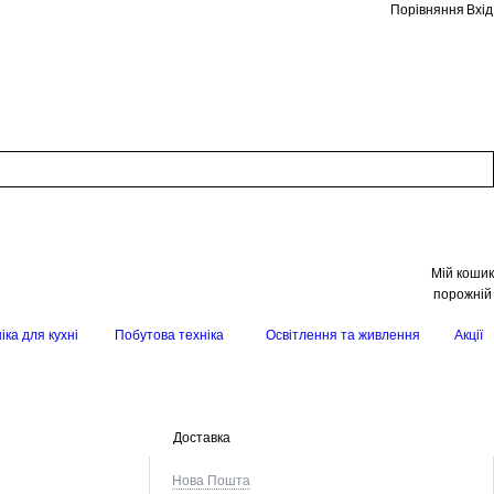
Порівняння
Вхід
Мій кошик
порожній
іка для кухні
Побутова техніка
Освітлення та живлення
Акції
Доставка
Нова Пошта