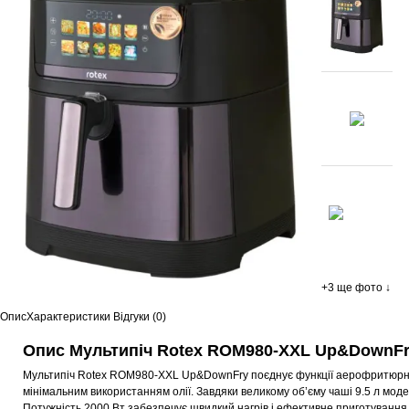
+3 ще фото ↓
Опис
Характеристики
Відгуки (0)
Опис Мультипіч Rotex ROM980-XXL Up&DownFr
Мультипіч Rotex ROM980-XXL Up&DownFry поєднує функції аерофритюрниці
мінімальним використанням олії. Завдяки великому об’єму чаші 9.5 л мод
Потужність 2000 Вт забезпечує швидкий нагрів і ефективне приготування 