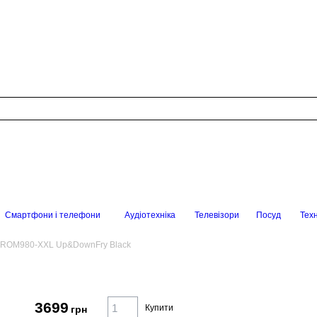
Смартфони і телефони
Аудіотехніка
Телевізори
Посуд
Техн
x ROM980-XXL Up&DownFry Black
3699
Купити
грн