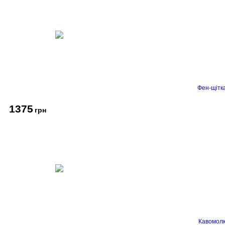
Фен-щітк
1375
грн
Кавомолк