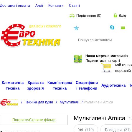
Доставка і оплата
Акції
Контакти
Статті
Порівняння
(
0
)
Вхід
(068)
001-00-02
eu
Пошук
Наша мережа магазинів
Подивитися на карті
Мій кошик
порожній
Кліматична
Краса та
Комп'ютерна
Смартфони
Аудіотехніка
Т
техніка
здоров'я
техніка
і телефони
/
Техніка для кухні
/
Мультипечі
/
Мультипечі Amica
Мультипечі Amica
1
Показати/Сховати фільтр
(719)
(81)
Усі
Блендери