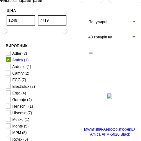
Фільтр за параметрами
ЦІНА
Популярні
48 товарів на
ВИРОБНИК
сторінці
Adler
(2)
Amica
(1)
Ardesto
(1)
Camry
(2)
ECG
(7)
Electrolux
(2)
Ergo
(4)
Gorenje
(4)
Henschll
(1)
Hisense
(7)
Mesko
(1)
Monte
(5)
Мультипіч-Аерофритюрниця
MPM
(5)
Amica AFM-5020 Black
Rotex
(5)