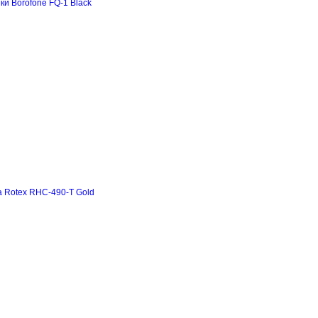
и Borofone FQ-1 Black
а Rotex RHC-490-T Gold