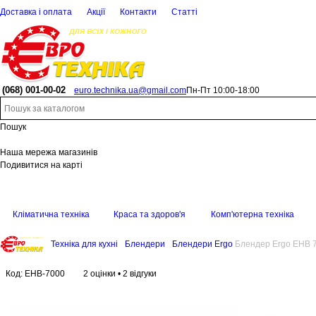
Доставка і оплата
Акції
Контакти
Статті
(068)
001-00-02
euro.technika.ua@gmail.com
Пн-Пт 10:00-18:00
Пошук
Наша мережа магазинів
Подивитися на карті
Кліматична техніка
Краса та здоров'я
Комп'ютерна техніка
Техніка для кухні
Блендери
Блендери Ergo
Блендер Ergo EHB 
Код:
EHB-7000
2 оцінки
•
2 відгуки