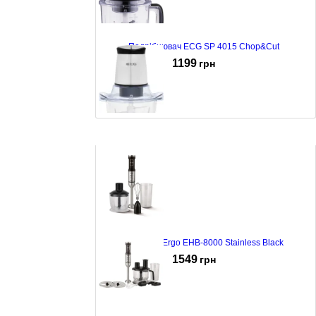
Подрібнювач ECG SP 4015 Chop&Cut
1199
грн
Подрібнювач ECG SP 4030 Glass
1201
грн
Блендер Ergo EHB-8000 Stainless Black
1549
грн