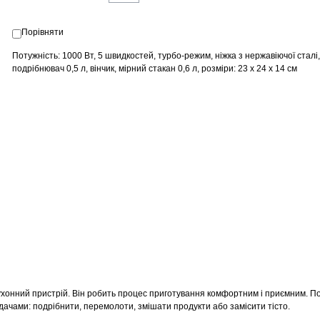
Порівняти
Потужність: 1000 Вт, 5 швидкостей, турбо-режим, ніжка з нержавіючої сталі
подрібнювач 0,5 л, вінчик, мірний стакан 0,6 л, розміри: 23 х 24 х 14 см
ухонний пристрій. Він робить процес приготування комфортним і приємним. П
дачами: подрібнити, перемолоти, змішати продукти або замісити тісто.