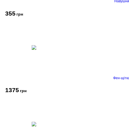
Навушник
355
грн
Фен-щітк
1375
грн