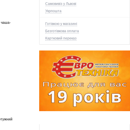
Самовивіз у Львові
Укрпошта
, чаша-
Готівкою у магазині
Безготівкова оплата
Картковий переказ
отужний