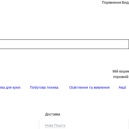
Порівняння
Вхід
Мій кошик
порожній
іка для кухні
Побутова техніка
Освітлення та живлення
Акції
Доставка
Нова Пошта