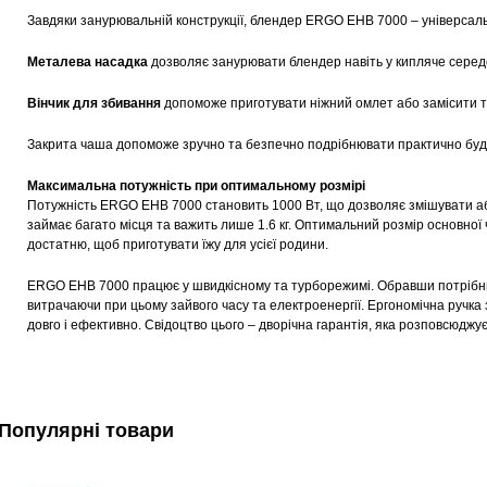
Завдяки занурювальній конструкції, блендер ERGO EHB 7000 – універсаль
Металева насадка
дозволяє занурювати блендер навіть у кипляче серед
Вінчик для збивання
допоможе приготувати ніжний омлет або замісити т
Закрита чаша допоможе зручно та безпечно подрібнювати практично будь-я
Максимальна потужність при оптимальному розмірі
Потужність ERGO EHB 7000 становить 1000 Вт, що дозволяє змішувати або
займає багато місця та важить лише 1.6 кг. Оптимальний розмір основної ча
достатню, щоб приготувати їжу для усієї родини.
ERGO EHB 7000 працює у швидкісному та турборежимі. Обравши потрібний
витрачаючи при цьому зайвого часу та електроенергії. Ергономічна ручка з 
довго і ефективно. Свідоцтво цього – дворічна гарантія, яка розповсюджу
Популярні товари