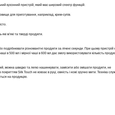
ний кухонний пристрій, який має широкий спектр функцій.
овище для приготування, наприклад, крем-супів.
істо.
кі м’які та тверді продукти.
 подрібнювати різноманітні продукти за лічені секунди. При цьому пристрій 
ші в 500 мл і мірної чаші в 600 мл дає змогу використовувати кількість продукт
, можна швидко та легко нашинкувати, замісити або змішати продукти, не
покриттям Silk Touch не ковзає в руці, ємність і ножі зручно мити. Техніка сл
ється на продукцію.