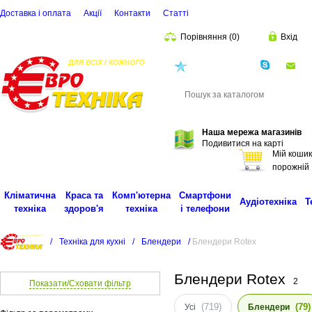
Доставка і оплата
Акції
Контакти
Статті
Порівняння
(
0
)
Вхід
(068)
001-00-02
eu
Пошук
Наша мережа магазинів
Подивитися на карті
Мій кошик
порожній
Кліматична
Краса та
Комп'ютерна
Смартфони
Аудіотехніка
Т
техніка
здоров'я
техніка
і телефони
/
Техніка для кухні
/
Блендери
/
Блендери Rotex
Блендери Rotex
2
Показати/Сховати фільтр
(719)
(79)
Усі
Блендери