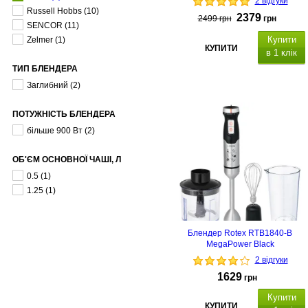
2 відгуки
Russell Hobbs
(10)
2379
2499
грн
грн
SENCOR
(11)
Купити
Zelmer
(1)
КУПИТИ
в 1 клік
ТИП БЛЕНДЕРА
Заглибний
(2)
ПОТУЖНІСТЬ БЛЕНДЕРА
більше 900 Вт
(2)
ОБ'ЄМ ОСНОВНОЇ ЧАШІ, Л
0.5
(1)
1.25
(1)
Блендер Rotex RTB1840-B
MegaPower Black
2 відгуки
1629
грн
Купити
КУПИТИ