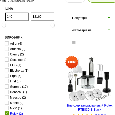
Фільтр за параметрами
ЦІНА
Популярні
48 товарів на
ВИРОБНИК
сторінці
Adler
(4)
Ardesto
(2)
Camry
(2)
Cecotec
(1)
ECG
(7)
Electrolux
(1)
Ergo
(5)
First
(3)
Gorenje
(17)
Henschll
(1)
Maestro
(2)
Monte
(9)
Блендер занурювальний Rotex
MPM
(1)
RTB830-B Black
Rotex
(2)