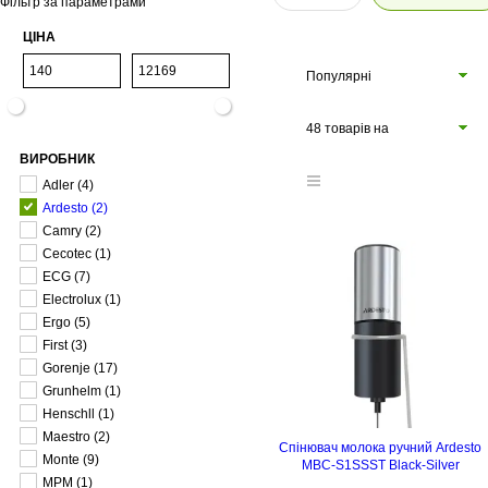
Фільтр за параметрами
ЦІНА
Популярні
48 товарів на
ВИРОБНИК
сторінці
Adler
(4)
Ardesto
(2)
Camry
(2)
Cecotec
(1)
ECG
(7)
Electrolux
(1)
Ergo
(5)
First
(3)
Gorenje
(17)
Grunhelm
(1)
Henschll
(1)
Maestro
(2)
Спінювач молока ручний Ardesto
Monte
(9)
MBC-S1SSST Black-Silver
MPM
(1)