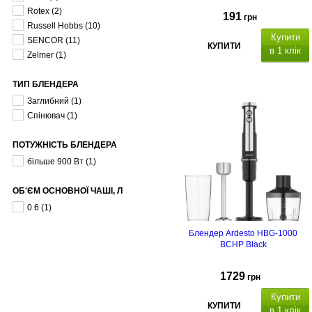
Rotex
(2)
191
грн
Russell Hobbs
(10)
Купити
SENCOR
(11)
КУПИТИ
в 1 клік
Zelmer
(1)
ТИП БЛЕНДЕРА
Заглибний
(1)
Спінювач
(1)
ПОТУЖНІСТЬ БЛЕНДЕРА
більше 900 Вт
(1)
ОБ'ЄМ ОСНОВНОЇ ЧАШІ, Л
0.6
(1)
Блендер Ardesto HBG-1000
BCHP Black
1729
грн
Купити
КУПИТИ
в 1 клік