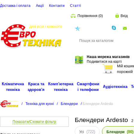
Доставка і оплата
Акції
Контакти
Статті
Порівняння
(
0
)
Вхід
(068)
001-00-02
eu
Пошук
Наша мережа магазинів
Подивитися на карті
Мій кошик
порожній
Кліматична
Краса та
Комп'ютерна
Смартфони
Аудіотехніка
Т
техніка
здоров'я
техніка
і телефони
/
Техніка для кухні
/
Блендери
/
Блендери Ardesto
Блендери Ardesto
2
Показати/Сховати фільтр
(722)
(80)
Усі
Блендери