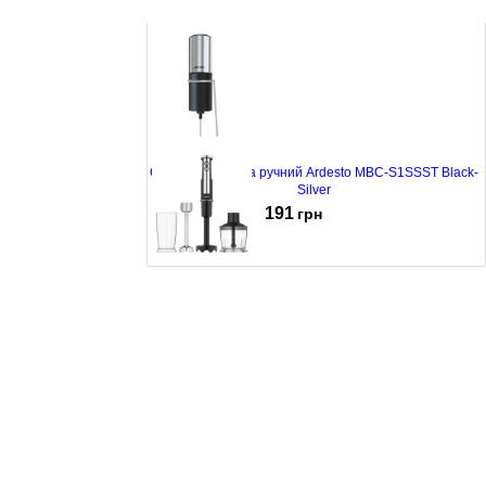
Спінювач молока ручний Ardesto MBC-S1SSST Black-
Silver
191
грн
Блендер Ardesto HBG-1000 BCHP Black
1729
грн