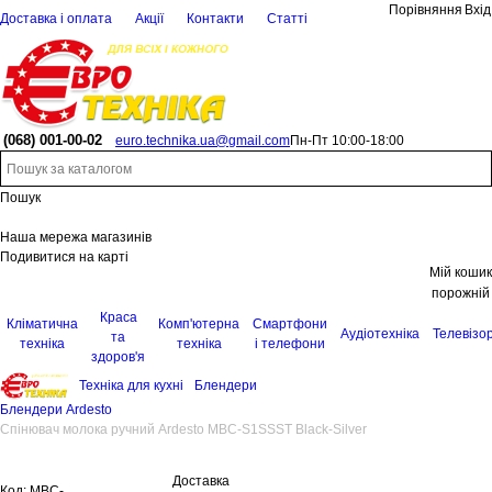
Порівняння
Вхід
Доставка і оплата
Акції
Контакти
Статті
(068)
001-00-02
euro.technika.ua@gmail.com
Пн-Пт 10:00-18:00
Пошук
Наша мережа магазинів
Подивитися на карті
Мій кошик
порожній
Краса
Кліматична
Комп'ютерна
Смартфони
Аудіотехніка
Телевізо
та
техніка
техніка
і телефони
здоров'я
Техніка для кухні
Блендери
Блендери Ardesto
Спінювач молока ручний Ardesto MBC-S1SSST Black-Silver
Доставка
Код:
MBC-