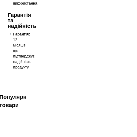
використання.
Гарантія
та
надійність
Гарантія:
12
місяців,
що
підтверджує
надійність
продукту.
Популярні
товари