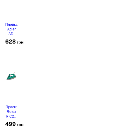
Плойка
Adler
AD-
2116
628
грн
Праска
Rotex
RIC21-
N
499
грн
Super
Glide