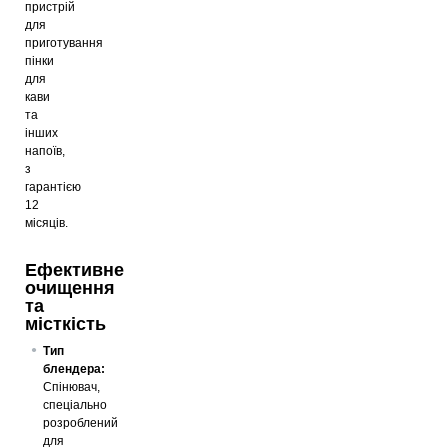
пристрій
для
приготування
пінки
для
кави
та
інших
напоїв,
з
гарантією
12
місяців.
Ефективне
очищення
та
місткість
Тип
блендера:
Спінювач,
спеціально
розроблений
для