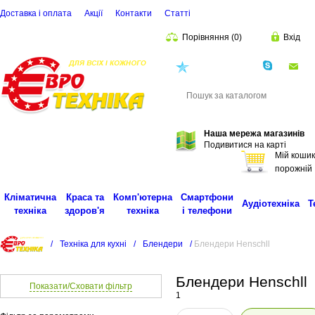
Доставка і оплата
Акції
Контакти
Статті
Порівняння
(
0
)
Вхід
(068)
001-00-02
eu
Пошук
Наша мережа магазинів
Подивитися на карті
Мій кошик
порожній
Кліматична
Краса та
Комп'ютерна
Смартфони
Аудіотехніка
Т
техніка
здоров'я
техніка
і телефони
/
Техніка для кухні
/
Блендери
/
Блендери Henschll
Блендери Henschll
Показати/Сховати фільтр
1