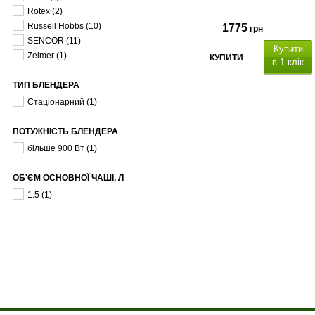
Rotex
(2)
Russell Hobbs
(10)
1775
грн
SENCOR
(11)
Купити
Zelmer
(1)
КУПИТИ
в 1 клік
ТИП БЛЕНДЕРА
Блендер 3в1 потужність: 1000
Вт,
Стаціонарний
(1)
ПОТУЖНІСТЬ БЛЕНДЕРА
більше 900 Вт
(1)
подрібнювача для
м'яса 500 мл, матеріал
ОБ'ЄМ ОСНОВНОЇ ЧАШІ, Л
нержавіюча сталь
1.5
(1)
корпус блендера з сталі.