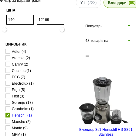
Фільтр за параметрами
(722)
(80)
Усі
Блендери
ЦІНА
Популярні
48 товарів на
ВИРОБНИК
сторінці
Adler
(4)
Ardesto
(2)
Camry
(2)
Cecotec
(1)
ECG
(7)
Electrolux
(1)
Ergo
(5)
First
(3)
Gorenje
(17)
Grunhelm
(1)
Henschll
(1)
Maestro
(2)
Monte
(9)
Блендер 3в1 Henschll HS-8891
MPM
(1)
Stainless