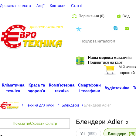
Доставка і оплата
Акції
Контакти
Статті
Порівняння
(
0
)
Вхід
(068)
001-00-02
eu
Пошук
Наша мережа магазинів
Подивитися на карті
Мій кошик
порожній
Кліматична
Краса та
Комп'ютерна
Смартфони
Аудіотехніка
Т
техніка
здоров'я
техніка
і телефони
/
Техніка для кухні
/
Блендери
/
Блендери Adler
Блендери Adler
2
Показати/Сховати фільтр
(699)
(79)
Усі
Блендери