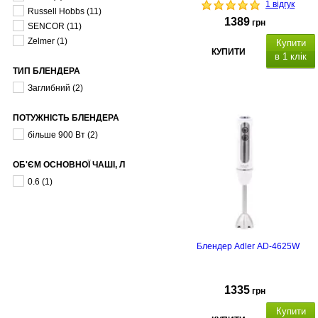
1 відгук
Russell Hobbs
(11)
1389
грн
SENCOR
(11)
Zelmer
(1)
Купити
КУПИТИ
в 1 клік
ТИП БЛЕНДЕРА
Заглибний
(2)
ПОТУЖНІСТЬ БЛЕНДЕРА
Комплектація:
подрібнювач
600 мл,
стакан: 700 мл,
ніжка з
більше 900 Вт
(2)
нержавіючої сталі, в
інчик з
нержавіючої сталі,
спінювач
ОБ'ЄМ ОСНОВНОЇ ЧАШІ, Л
молока.
0.6
(1)
Блендер Adler AD-4625W
1335
грн
Купити