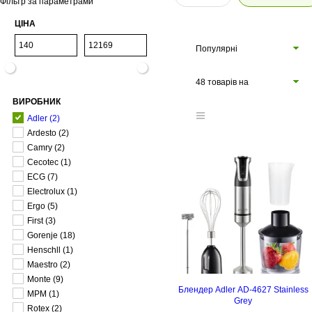
Фільтр за параметрами
ЦІНА
Популярні
48 товарів на
ВИРОБНИК
сторінці
Adler
(2)
Ardesto
(2)
Camry
(2)
Cecotec
(1)
ECG
(7)
Electrolux
(1)
Ergo
(5)
First
(3)
Gorenje
(18)
Henschll
(1)
Maestro
(2)
Monte
(9)
Блендер Adler AD-4627 Stainless
MPM
(1)
Grey
Rotex
(2)