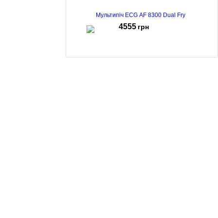
Мультипіч ECG AF 8300 Dual Fry
4555
грн
Мультипіч ECG AF 8020 Ai Slim Fry
4169
грн
Мультипіч ECG AF 6000
4255
грн
Мультипіч ECG AF 8000 Crusty XL
3499
грн