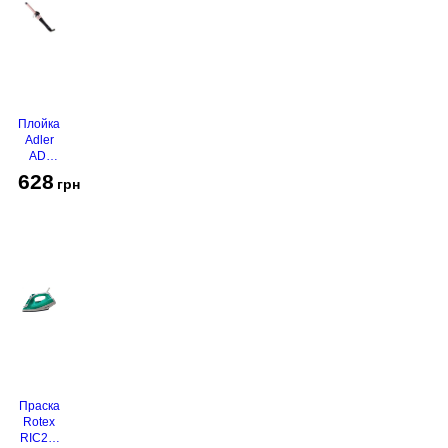
Плойка
Adler
AD-
2116
628
грн
Праска
Rotex
RIC21-