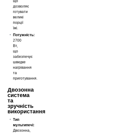
що
дозволяє
готувати
великі
порції
їжі.
Потужність:
2700
Вт,
що
забезпечує
швидке
нагрівання
та
приготування.
Двозонна
система
та
зручність
використання
Тип
мультипечі:
Двозонна,