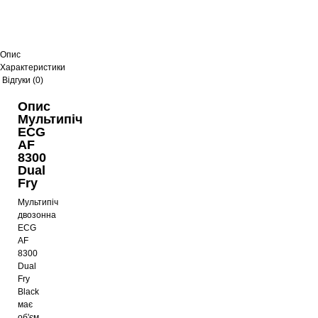
Опис
Характеристики
Відгуки (0)
Опис
Мультипіч
ECG
AF
8300
Dual
Fry
Мультипіч
двозонна
ECG
AF
8300
Dual
Fry
Black
має
об'єм