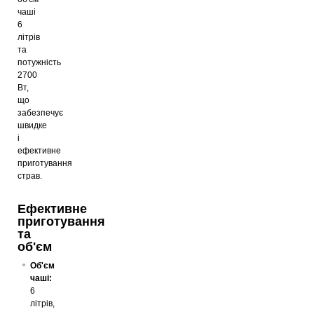
чаші
6
літрів
та
потужність
2700
Вт,
що
забезпечує
швидке
і
ефективне
приготування
страв.
Ефективне
приготування
та
об'єм
Об'єм
чаші:
6
літрів,