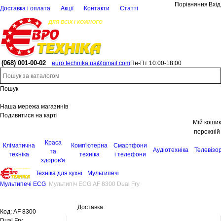
Порівняння
Вхід
Доставка і оплата
Акції
Контакти
Статті
(068)
001-00-02
euro.technika.ua@gmail.com
Пн-Пт 10:00-18:00
Пошук
Наша мережа магазинів
Подивитися на карті
Мій кошик
порожній
Краса
Кліматична
Комп'ютерна
Смартфони
Аудіотехніка
Телевізо
та
техніка
техніка
і телефони
здоров'я
Техніка для кухні
Мультипечі
Мультипечі ECG
Мультипіч ECG AF 8300 Dual Fry
Доставка
Код:
AF 8300
Dual Fry