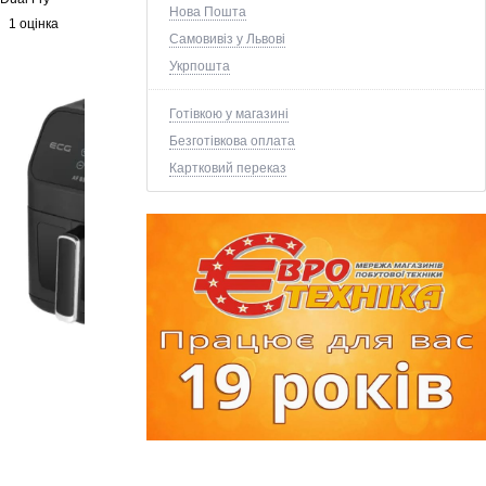
Нова Пошта
1 оцінка
Самовивіз у Львові
Укрпошта
Готівкою у магазині
Безготівкова оплата
Картковий переказ
+5 ще фото ↓