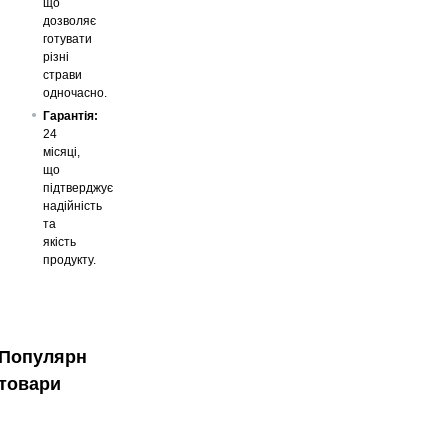
що
дозволяє
готувати
різні
страви
одночасно.
Гарантія:
24
місяці,
що
підтверджує
надійність
та
якість
продукту.
Популярні
товари